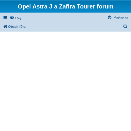
Opel Astra J a Zafira Tourer forum
FAQ
Přihlásit se
H
Obsah fóra
l
e
d
a
t