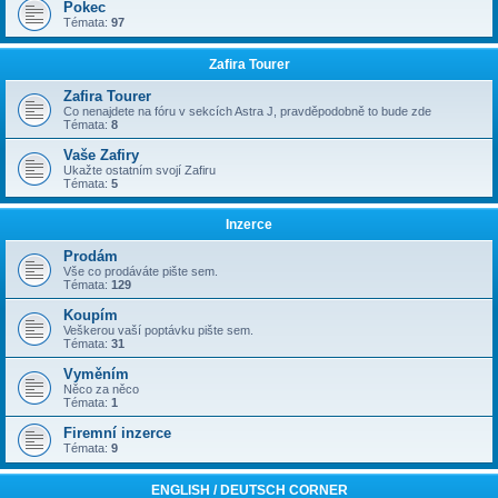
Pokec
Témata:
97
Zafira Tourer
Zafira Tourer
Co nenajdete na fóru v sekcích Astra J, pravděpodobně to bude zde
Témata:
8
Vaše Zafiry
Ukažte ostatním svojí Zafiru
Témata:
5
Inzerce
Prodám
Vše co prodáváte pište sem.
Témata:
129
Koupím
Veškerou vaší poptávku pište sem.
Témata:
31
Vyměním
Něco za něco
Témata:
1
Firemní inzerce
Témata:
9
ENGLISH / DEUTSCH CORNER