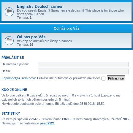
English / Deutsch corner
Do you speak English? Sprechen sie deutsch? This place is for those who
don't speak Czech
Témata:
1
Od nás pro Vás
Od nás pro Vás
Vzkazy od adminů pro členy a naopak
Témata:
16
PŘIHLÁSIT SE
Uživatelské jméno:
Heslo:
Zapomněl(a) jsem heslo
Přihlásit mě automaticky při každé návštěvě
KDO JE ONLINE
Ve fóru je celkem
6
uživatelů :: 5 registrovaných, 0 skrytých a 1 host (založeno na
uživatelích aktivních během posledních 5 minut)
Nejvíce zde současně bylo přítomno
56
uživatelů dne 25 říj 2018, 15:52
STATISTIKY
Celkem příspěvků
22947
• Celkem témat
1360
• Celkem zaregistrovaných uživatelů
985
•
Nejnovějším uživatelem je
peep2121