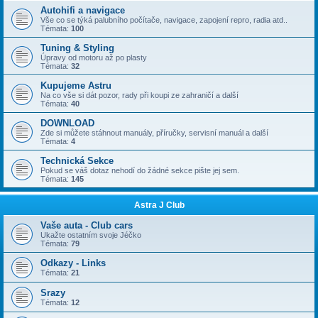
Autohifi a navigace
Vše co se týká palubního počítače, navigace, zapojení repro, radia atd..
Témata:
100
Tuning & Styling
Úpravy od motoru až po plasty
Témata:
32
Kupujeme Astru
Na co vše si dát pozor, rady při koupi ze zahraničí a další
Témata:
40
DOWNLOAD
Zde si můžete stáhnout manuály, příručky, servisní manuál a další
Témata:
4
Technická Sekce
Pokud se váš dotaz nehodí do žádné sekce pište jej sem.
Témata:
145
Astra J Club
Vaše auta - Club cars
Ukažte ostatním svoje Jéčko
Témata:
79
Odkazy - Links
Témata:
21
Srazy
Témata:
12