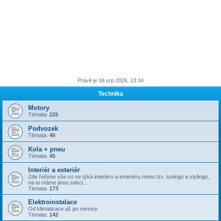
Právě je 06 srp 2026, 13:34
Technika
Motory
Témata:
225
Podvozek
Témata:
46
Kola + pneu
Témata:
45
Interiér a exteriér
Zde řešíme vše co se týká interiéru a exteriéru mimo tzv. tuningu a stylingu,
na to máme jinou sekci...
Témata:
173
Elektroinstalace
Od klimatizace až po xenony
Témata:
142