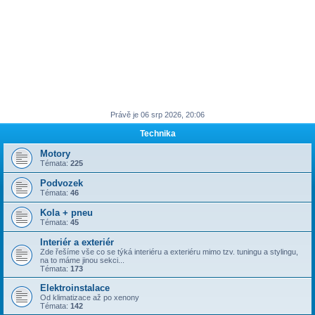
Právě je 06 srp 2026, 20:06
Technika
Motory
Témata:
225
Podvozek
Témata:
46
Kola + pneu
Témata:
45
Interiér a exteriér
Zde řešíme vše co se týká interiéru a exteriéru mimo tzv. tuningu a stylingu,
na to máme jinou sekci...
Témata:
173
Elektroinstalace
Od klimatizace až po xenony
Témata:
142