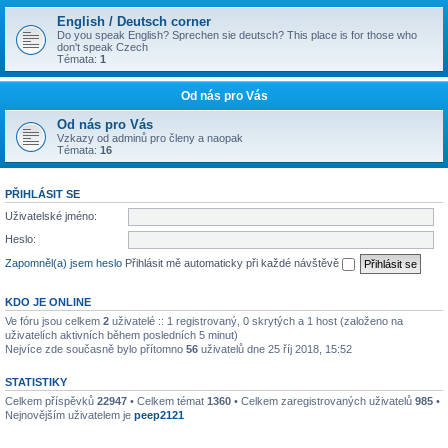
English / Deutsch corner
Do you speak English? Sprechen sie deutsch? This place is for those who
don't speak Czech
Témata:
1
Od nás pro Vás
Od nás pro Vás
Vzkazy od adminů pro členy a naopak
Témata:
16
PŘIHLÁSIT SE
Uživatelské jméno:
Heslo:
Zapomněl(a) jsem heslo
Přihlásit mě automaticky při každé návštěvě
KDO JE ONLINE
Ve fóru jsou celkem
2
uživatelé :: 1 registrovaný, 0 skrytých a 1 host (založeno na
uživatelích aktivních během posledních 5 minut)
Nejvíce zde současně bylo přítomno
56
uživatelů dne 25 říj 2018, 15:52
STATISTIKY
Celkem příspěvků
22947
• Celkem témat
1360
• Celkem zaregistrovaných uživatelů
985
•
Nejnovějším uživatelem je
peep2121