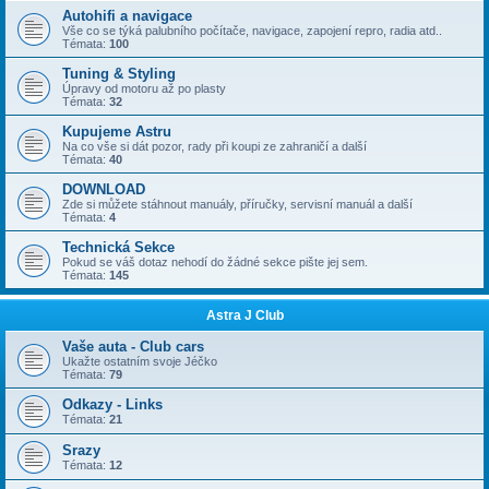
Autohifi a navigace
Vše co se týká palubního počítače, navigace, zapojení repro, radia atd..
Témata:
100
Tuning & Styling
Úpravy od motoru až po plasty
Témata:
32
Kupujeme Astru
Na co vše si dát pozor, rady při koupi ze zahraničí a další
Témata:
40
DOWNLOAD
Zde si můžete stáhnout manuály, příručky, servisní manuál a další
Témata:
4
Technická Sekce
Pokud se váš dotaz nehodí do žádné sekce pište jej sem.
Témata:
145
Astra J Club
Vaše auta - Club cars
Ukažte ostatním svoje Jéčko
Témata:
79
Odkazy - Links
Témata:
21
Srazy
Témata:
12