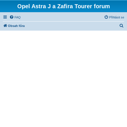
Opel Astra J a Zafira Tourer forum
FAQ
Přihlásit se
H
Obsah fóra
l
e
d
a
t