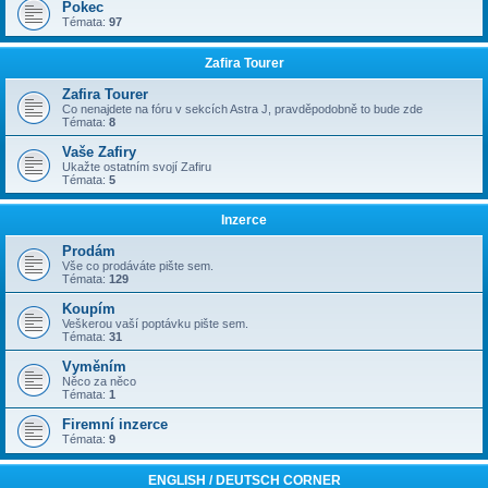
Pokec
Témata:
97
Zafira Tourer
Zafira Tourer
Co nenajdete na fóru v sekcích Astra J, pravděpodobně to bude zde
Témata:
8
Vaše Zafiry
Ukažte ostatním svojí Zafiru
Témata:
5
Inzerce
Prodám
Vše co prodáváte pište sem.
Témata:
129
Koupím
Veškerou vaší poptávku pište sem.
Témata:
31
Vyměním
Něco za něco
Témata:
1
Firemní inzerce
Témata:
9
ENGLISH / DEUTSCH CORNER