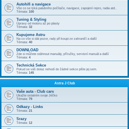
Autohifi a navigace
Vše co se týká palubního počítače, navigace, zapojení repro, radia atd..
Témata:
100
Tuning & Styling
Úpravy od motoru až po plasty
Témata:
32
Kupujeme Astru
Na co vše si dát pozor, rady při koupi ze zahraničí a další
Témata:
40
DOWNLOAD
Zde si můžete stáhnout manuály, příručky, servisní manuál a další
Témata:
4
Technická Sekce
Pokud se váš dotaz nehodí do žádné sekce pište jej sem.
Témata:
145
Astra J Club
Vaše auta - Club cars
Ukažte ostatním svoje Jéčko
Témata:
79
Odkazy - Links
Témata:
21
Srazy
Témata:
12