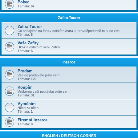
Pokec
Témata:
97
Zafira Tourer
Zafira Tourer
Co nenajdete na fóru v sekcích Astra J, pravděpodobně to bude zde
Témata:
8
Vaše Zafiry
Ukažte ostatním svojí Zafiru
Témata:
5
Inzerce
Prodám
Vše co prodáváte pište sem.
Témata:
129
Koupím
Veškerou vaší poptávku pište sem.
Témata:
31
Vyměním
Něco za něco
Témata:
1
Firemní inzerce
Témata:
9
ENGLISH / DEUTSCH CORNER