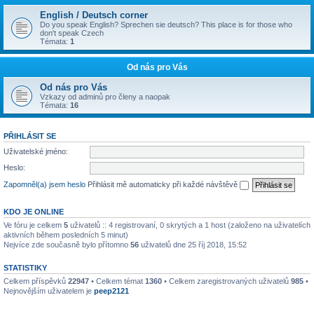
English / Deutsch corner
Do you speak English? Sprechen sie deutsch? This place is for those who
don't speak Czech
Témata:
1
Od nás pro Vás
Od nás pro Vás
Vzkazy od adminů pro členy a naopak
Témata:
16
PŘIHLÁSIT SE
Uživatelské jméno:
Heslo:
Zapomněl(a) jsem heslo
Přihlásit mě automaticky při každé návštěvě
KDO JE ONLINE
Ve fóru je celkem
5
uživatelů :: 4 registrovaní, 0 skrytých a 1 host (založeno na uživatelích
aktivních během posledních 5 minut)
Nejvíce zde současně bylo přítomno
56
uživatelů dne 25 říj 2018, 15:52
STATISTIKY
Celkem příspěvků
22947
• Celkem témat
1360
• Celkem zaregistrovaných uživatelů
985
•
Nejnovějším uživatelem je
peep2121