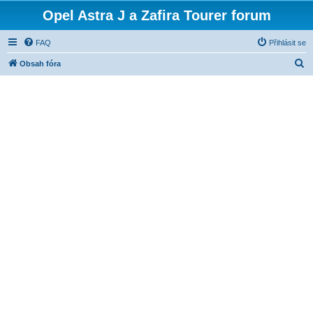
Opel Astra J a Zafira Tourer forum
FAQ
Přihlásit se
H
Obsah fóra
l
e
d
a
t