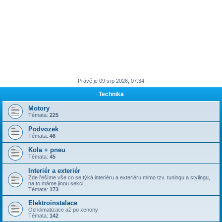
Právě je 09 srp 2026, 07:34
Technika
Motory
Témata:
225
Podvozek
Témata:
46
Kola + pneu
Témata:
45
Interiér a exteriér
Zde řešíme vše co se týká interiéru a exteriéru mimo tzv. tuningu a stylingu,
na to máme jinou sekci...
Témata:
173
Elektroinstalace
Od klimatizace až po xenony
Témata:
142