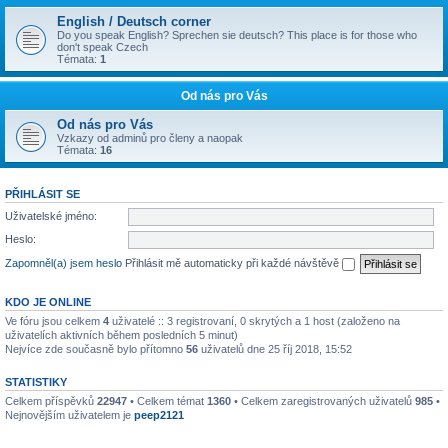
English / Deutsch corner
Do you speak English? Sprechen sie deutsch? This place is for those who
don't speak Czech
Témata:
1
Od nás pro Vás
Od nás pro Vás
Vzkazy od adminů pro členy a naopak
Témata:
16
PŘIHLÁSIT SE
Uživatelské jméno:
Heslo:
Zapomněl(a) jsem heslo
Přihlásit mě automaticky při každé návštěvě
KDO JE ONLINE
Ve fóru jsou celkem
4
uživatelé :: 3 registrovaní, 0 skrytých a 1 host (založeno na
uživatelích aktivních během posledních 5 minut)
Nejvíce zde současně bylo přítomno
56
uživatelů dne 25 říj 2018, 15:52
STATISTIKY
Celkem příspěvků
22947
• Celkem témat
1360
• Celkem zaregistrovaných uživatelů
985
•
Nejnovějším uživatelem je
peep2121