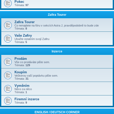
Pokec
Témata:
97
Zafira Tourer
Zafira Tourer
Co nenajdete na fóru v sekcích Astra J, pravděpodobně to bude zde
Témata:
8
Vaše Zafiry
Ukažte ostatním svojí Zafiru
Témata:
5
Inzerce
Prodám
Vše co prodáváte pište sem.
Témata:
129
Koupím
Veškerou vaší poptávku pište sem.
Témata:
31
Vyměním
Něco za něco
Témata:
1
Firemní inzerce
Témata:
9
ENGLISH / DEUTSCH CORNER