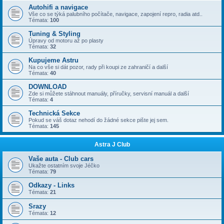
Autohifi a navigace
Vše co se týká palubního počítače, navigace, zapojení repro, radia atd..
Témata:
100
Tuning & Styling
Úpravy od motoru až po plasty
Témata:
32
Kupujeme Astru
Na co vše si dát pozor, rady při koupi ze zahraničí a další
Témata:
40
DOWNLOAD
Zde si můžete stáhnout manuály, příručky, servisní manuál a další
Témata:
4
Technická Sekce
Pokud se váš dotaz nehodí do žádné sekce pište jej sem.
Témata:
145
Astra J Club
Vaše auta - Club cars
Ukažte ostatním svoje Jéčko
Témata:
79
Odkazy - Links
Témata:
21
Srazy
Témata:
12