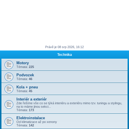
Právě je 08 srp 2026, 16:12
Technika
Motory
Témata:
225
Podvozek
Témata:
46
Kola + pneu
Témata:
45
Interiér a exteriér
Zde řešíme vše co se týká interiéru a exteriéru mimo tzv. tuningu a stylingu,
na to máme jinou sekci...
Témata:
173
Elektroinstalace
Od klimatizace až po xenony
Témata:
142