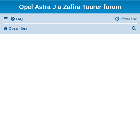
Opel Astra J a Zafira Tourer forum
FAQ
Přihlásit se
H
Obsah fóra
l
e
d
a
t