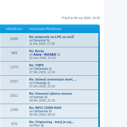
Právě je 06 srp 2026, 18:28
PŘÍSPĚVKY
POSLEDNÍ PŘÍSPĚVEK
Re: prepnutie na LPG sa zruší
4569
Z
od
Desirehd
o
11 bře 2020, 17:28
b
r
Re: Brzdy
989
a
Z
od
Astra - R@SAG
z
o
24 úno 2020, 14:10
i
b
t
r
Re: TMPS
1373
p
a
Z
od
OldStanda
o
z
o
27 bře 2020, 12:34
s
i
b
l
t
r
Re: Snímač otvorených dverí, …
e
2207
p
a
Z
od
Cebukajp
d
o
z
o
27 bře 2020, 22:23
n
s
i
b
í
l
t
r
Re: Omezení výkonu motoru
p
e
2012
p
a
Z
od
tuomas
ř
d
o
z
o
29 bře 2020, 21:33
í
n
s
i
b
s
í
l
t
r
Re: INFO CD500 NAVI
p
p
e
1349
p
a
Z
od
OldStanda
ě
ř
d
o
z
o
30 bře 2020, 06:24
v
í
n
s
i
b
e
s
í
l
t
r
k
Re: Chiptuning - který je nej…
p
p
e
870
p
a
Z
od
Phrz
ě
ř
d