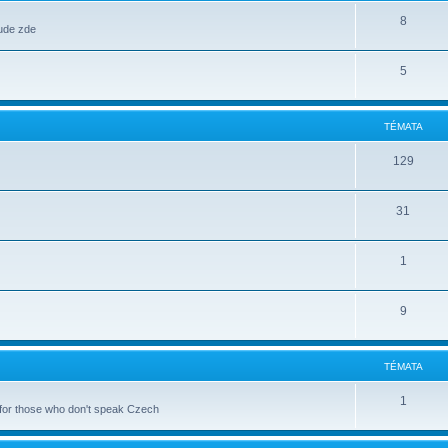
8
bude zde
5
TÉMATA
129
31
1
9
TÉMATA
1
 for those who don't speak Czech