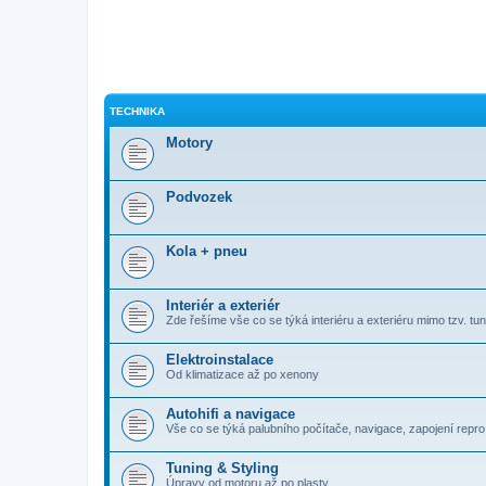
TECHNIKA
Motory
Podvozek
Kola + pneu
Interiér a exteriér
Zde řešíme vše co se týká interiéru a exteriéru mimo tzv. tuni
Elektroinstalace
Od klimatizace až po xenony
Autohifi a navigace
Vše co se týká palubního počítače, navigace, zapojení repro, 
Tuning & Styling
Úpravy od motoru až po plasty