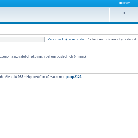
TÉMATA
16
Zapomněl(a) jsem heslo
|
Přihlásit mě automaticky při každ
aloženo na uživatelích aktivních během posledních 5 minut)
ch uživatelů
985
• Nejnovějším uživatelem je
peep2121