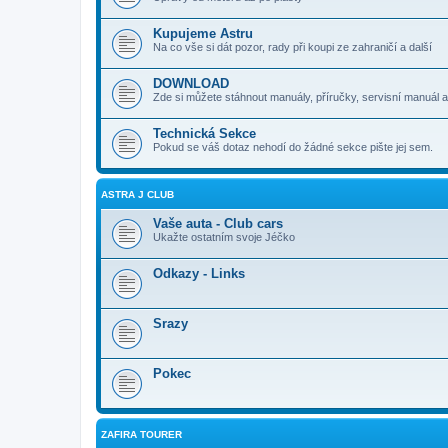
Kupujeme Astru
Na co vše si dát pozor, rady při koupi ze zahraničí a další
DOWNLOAD
Zde si můžete stáhnout manuály, příručky, servisní manuál a
Technická Sekce
Pokud se váš dotaz nehodí do žádné sekce pište jej sem.
ASTRA J CLUB
Vaše auta - Club cars
Ukažte ostatním svoje Jéčko
Odkazy - Links
Srazy
Pokec
ZAFIRA TOURER