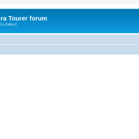
ira Tourer forum
J a Zafira C