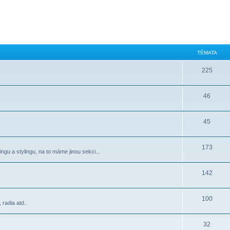
TÉMATA
225
46
45
173
ngu a stylingu, na to máme jinou sekci...
142
100
radia atd..
32