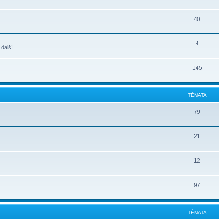
40
4
 další
145
TÉMATA
79
21
12
97
TÉMATA