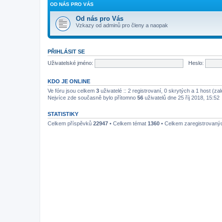
OD NÁS PRO VÁS
Od nás pro Vás
Vzkazy od adminů pro členy a naopak
PŘIHLÁSIT SE
Uživatelské jméno:
Heslo:
KDO JE ONLINE
Ve fóru jsou celkem
3
uživatelé :: 2 registrovaní, 0 skrytých a 1 host (z
Nejvíce zde současně bylo přítomno
56
uživatelů dne 25 říj 2018, 15:52
STATISTIKY
Celkem příspěvků
22947
• Celkem témat
1360
• Celkem zaregistrovaný