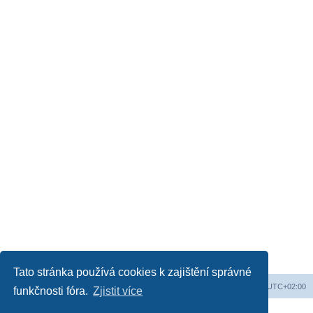
Tato stránka používá cookies k zajištění správné
Obsah fóra
Všechny časy jsou v
UTC+02:00
funkčnosti fóra.
Zjistit více
Založeno na
phpBB
® Forum Software © phpBB Limited