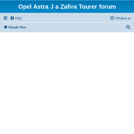
Opel Astra J a Zafira Tourer forum
FAQ
Přihlásit se
H
Obsah fóra
l
e
d
a
t