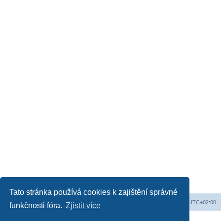
Tato stránka používá cookies k zajištění správné
Obsah fóra
Všechny časy jsou v
UTC+02:00
funkčnosti fóra.
Zjistit více
Založeno na
phpBB
® Forum Software © phpBB Limited