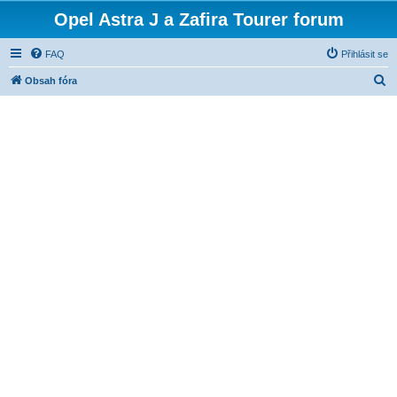
Opel Astra J a Zafira Tourer forum
FAQ
Přihlásit se
H
Obsah fóra
l
e
d
a
t