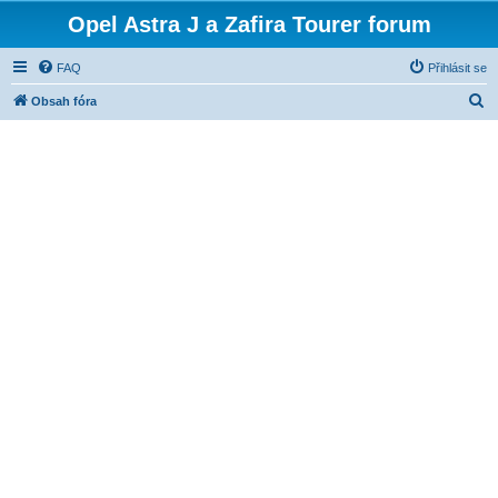
Opel Astra J a Zafira Tourer forum
FAQ
Přihlásit se
H
Obsah fóra
l
e
d
a
t