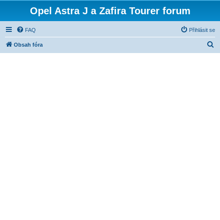
Opel Astra J a Zafira Tourer forum
FAQ
Přihlásit se
H
Obsah fóra
l
e
d
a
t