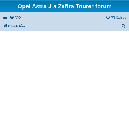
Opel Astra J a Zafira Tourer forum
FAQ
Přihlásit se
H
Obsah fóra
l
e
d
a
t