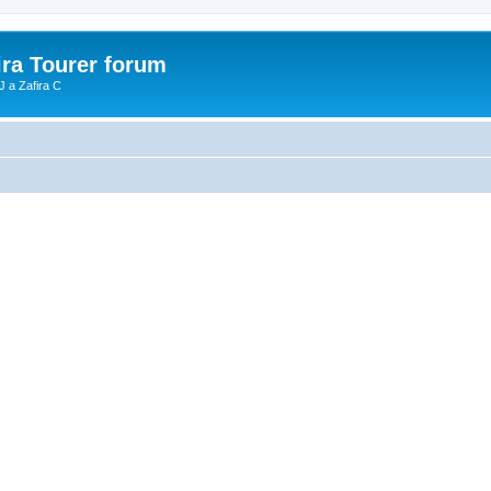
ira Tourer forum
J a Zafira C