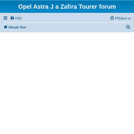
Opel Astra J a Zafira Tourer forum
FAQ
Přihlásit se
H
Obsah fóra
l
e
d
a
t