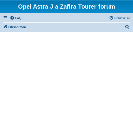
Opel Astra J a Zafira Tourer forum
FAQ
Přihlásit se
H
Obsah fóra
l
e
d
a
t