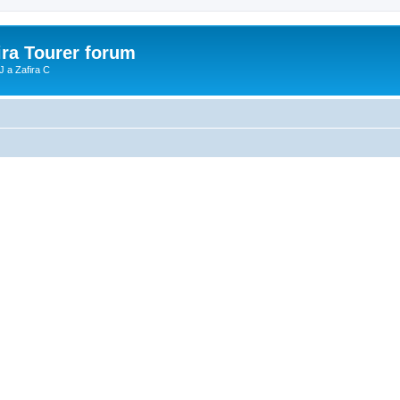
ira Tourer forum
J a Zafira C