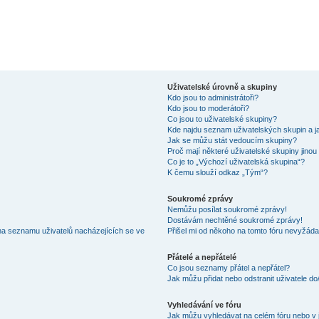
Uživatelské úrovně a skupiny
Kdo jsou to administrátoři?
Kdo jsou to moderátoři?
Co jsou to uživatelské skupiny?
Kde najdu seznam uživatelských skupin a j
Jak se můžu stát vedoucím skupiny?
Proč mají některé uživatelské skupiny jinou
Co je to „Výchozí uživatelská skupina“?
K čemu slouží odkaz „Tým“?
Soukromé zprávy
Nemůžu posílat soukromé zprávy!
Dostávám nechtěné soukromé zprávy!
na seznamu uživatelů nacházejících se ve
Přišel mi od někoho na tomto fóru nevyžáda
Přátelé a nepřátelé
Co jsou seznamy přátel a nepřátel?
Jak můžu přidat nebo odstranit uživatele d
Vyhledávání ve fóru
Jak můžu vyhledávat na celém fóru nebo v 