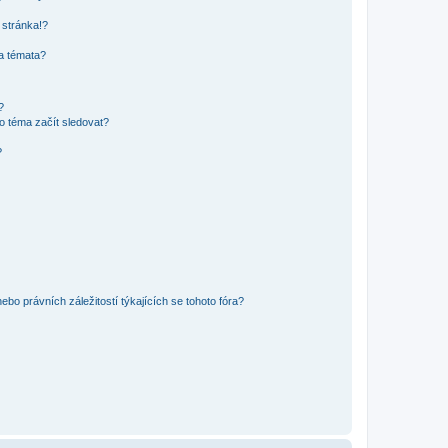
 stránka!?
 a témata?
?
o téma začít sledovat?
?
bo právních záležitostí týkajících se tohoto fóra?