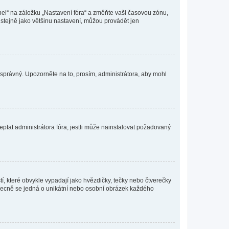
nel“ na záložku „Nastavení fóra“ a změňte vaši časovou zónu,
stejně jako většinu nastavení, můžou provádět jen
nesprávný. Upozorněte na to, prosím, administrátora, aby mohl
ptat administrátora fóra, jestli může nainstalovat požadovaný
í, které obvykle vypadají jako hvězdičky, tečky nebo čtverečky
 a obecně se jedná o unikátní nebo osobní obrázek každého