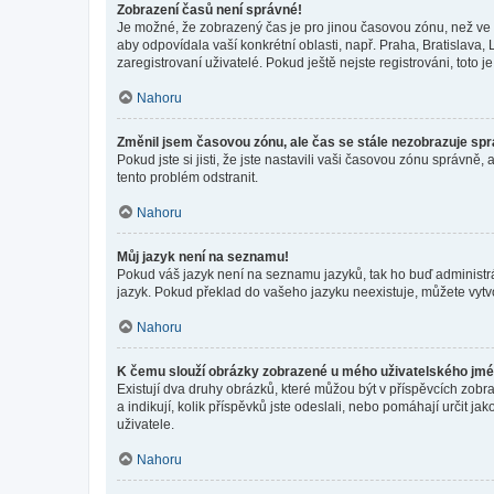
Zobrazení časů není správné!
Je možné, že zobrazený čas je pro jinou časovou zónu, než ve k
aby odpovídala vaší konkrétní oblasti, např. Praha, Bratislav
zaregistrovaní uživatelé. Pokud ještě nejste registrováni, toto je
Nahoru
Změnil jsem časovou zónu, ale čas se stále nezobrazuje sp
Pokud jste si jisti, že jste nastavili vaši časovou zónu správn
tento problém odstranit.
Nahoru
Můj jazyk není na seznamu!
Pokud váš jazyk není na seznamu jazyků, tak ho buď administrát
jazyk. Pokud překlad do vašeho jazyku neexistuje, můžete vytv
Nahoru
K čemu slouží obrázky zobrazené u mého uživatelského jm
Existují dva druhy obrázků, které můžou být v příspěvcích zobr
a indikují, kolik příspěvků jste odeslali, nebo pomáhají určit 
uživatele.
Nahoru