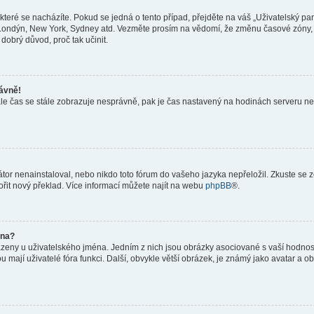
teré se nacházíte. Pokud se jedná o tento případ, přejděte na váš „Uživatelský pa
a, Londýn, New York, Sydney atd. Vezměte prosím na vědomí, že změnu časové zóny, 
 dobrý důvod, proč tak učinit.
rávně!
ě, ale čas se stále zobrazuje nesprávně, pak je čas nastavený na hodinách serveru 
or nenainstaloval, nebo nikdo toto fórum do vašeho jazyka nepřeložil. Zkuste se ze
ořit nový překlad. Více informací můžete najít na webu
phpBB
®.
éna?
azeny u uživatelského jména. Jedním z nich jsou obrázky asociované s vaší hodnost
jakou mají uživatelé fóra funkci. Další, obvykle větší obrázek, je známý jako avatar