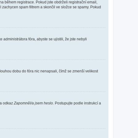
 během registrace. Pokud jste obdrželi registrační email,
ail zachycen spam filtrem a skončil ve složce se spamy. Pokud
dministrátora fóra, abyste se ujistili, že jste nebyli
louhou dobu do fóra nic nenapsali, čímž se zmenší velikost
 na odkaz
Zapomněl/a jsem heslo
. Postupujte podle instrukcí a