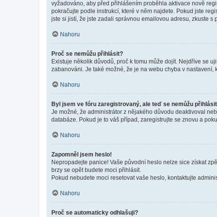
vyžadováno, aby před přihlášením proběhla aktivace nově regis
pokračujte podle instrukcí, které v něm najdete. Pokud jste re
jste si jistí, že jste zadali správnou emailovou adresu, zkuste 
Nahoru
Proč se nemůžu přihlásit?
Existuje několik důvodů, proč k tomu může dojít. Nejdříve se ujis
zabanováni. Je také možné, že je na webu chyba v nastavení, k
Nahoru
Byl jsem ve fóru zaregistrovaný, ale teď se nemůžu přihlásit
Je možné, že administrátor z nějakého důvodu deaktivoval nebo 
databáze. Pokud je to váš případ, zaregistrujte se znovu a pokus
Nahoru
Zapomněl jsem heslo!
Nepropadejte panice! Vaše původní heslo nelze sice získat zpě
brzy se opět budete moci přihlásit.
Pokud nebudete moci resetovat vaše heslo, kontaktujte administ
Nahoru
Proč se automaticky odhlašuji?