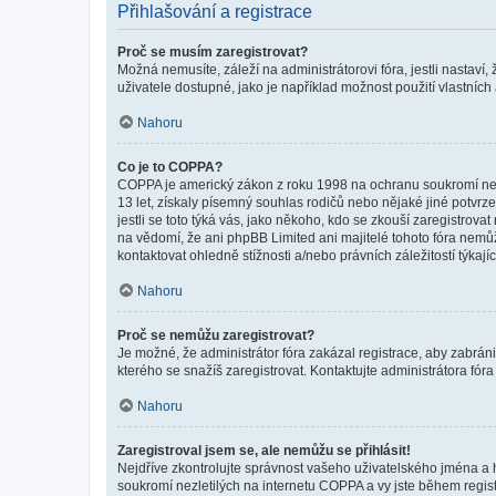
Přihlašování a registrace
Proč se musím zaregistrovat?
Možná nemusíte, záleží na administrátorovi fóra, jestli nastaví,
uživatele dostupné, jako je například možnost použití vlastních
Nahoru
Co je to COPPA?
COPPA je americký zákon z roku 1998 na ochranu soukromí nezl
13 let, získaly písemný souhlas rodičů nebo nějaké jiné potvrze
jestli se toto týká vás, jako někoho, kdo se zkouší zaregistro
na vědomí, že ani phpBB Limited ani majitelé tohoto fóra nem
kontaktovat ohledně stížnosti a/nebo právních záležitostí týkajíc
Nahoru
Proč se nemůžu zaregistrovat?
Je možné, že administrátor fóra zakázal registrace, aby zabrán
kterého se snažíš zaregistrovat. Kontaktujte administrátora fór
Nahoru
Zaregistroval jsem se, ale nemůžu se přihlásit!
Nejdříve zkontrolujte správnost vašeho uživatelského jména a 
soukromí nezletilých na internetu COPPA a vy jste během registr