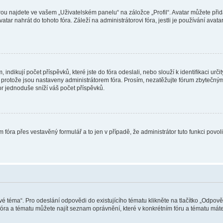
ou najdete ve vašem „Uživatelském panelu“ na záložce „Profil“. Avatar můžete přida
vatar nahrát do tohoto fóra. Záleží na administrátorovi fóra, jestli je používání ava
ndikují počet příspěvků, které jste do fóra odeslali, nebo slouží k identifikaci urč
protože jsou nastaveny administrátorem fóra. Prosím, nezatěžujte fórum zbytečným 
or jednoduše sníží váš počet příspěvků.
 fóra přes vestavěný formulář a to jen v případě, že administrátor tuto funkci povo
vé téma“. Pro odeslání odpovědi do existujícího tématu klikněte na tlačítko „Odpově
ra a tématu můžete najít seznam oprávnění, které v konkrétním fóru a tématu máte.