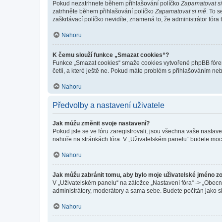
Pokud nezatrhnete během přihlašování políčko
Zapamatovat s
zatrhněte během přihlašování políčko
Zapamatovat si mě
. To 
zaškrtávací políčko nevidíte, znamená to, že administrátor fóra 
Nahoru
K čemu slouží funkce „Smazat cookies“?
Funkce „Smazat cookies“ smaže cookies vytvořené phpBB fórem, 
četli, a které ještě ne. Pokud máte problém s přihlašováním 
Nahoru
Předvolby a nastavení uživatele
Jak můžu změnit svoje nastavení?
Pokud jste se ve fóru zaregistrovali, jsou všechna vaše nastav
nahoře na stránkách fóra. V „Uživatelském panelu“ budete moc
Nahoru
Jak můžu zabránit tomu, aby bylo moje uživatelské jméno z
V „Uživatelském panelu“ na záložce „Nastavení fóra“ -> „Obec
administrátory, moderátory a sama sebe. Budete počítán jako sk
Nahoru