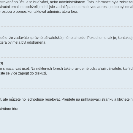
trovaného účtu a to buď vámi, nebo administrátorem. Tato informace byla zobrazena
gistrační email neobdrželi, mohli jste zadat špatnou emailovou adresu, nebo byl em
s prosbou o pomoc kontaktovat administrátora fóra.
těte, že zadáváte správné uživatelské jméno a heslo. Pokud tomu tak je, kontaktujte a
terá by měla být odstraněna.
?!
smazal váš účet. Na některých fórech také pravidelně odstraňují uživatele, kteří d
te se více zapojit do diskuzí.
t, ale můžete ho jednoduše resetovat. Přejděte na přihlašovací stránku a klikněte
rátora fóra.