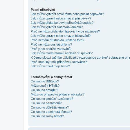
Psaní příspěvků
Jak můžu vytvořit nové téma nebo poslat odpověď?
Jak můžu upravit nebo smazat příspěvek?
Jak můžu přidat ke svým příspěvků podpis?
Jak můžu vytvořit hlasování/anketu?
Proč nemůžu přidat do hlasování více možností?
Jak můžu upravit nebo smazat hlasování?
Proč nemám přístup do určitého fóra?
Proč nemůžu posílat přílohy?
Proč jsem obdržel varování?
Jak můžu moderátorovi nahlásit příspěvek?
K čemu slouží tlačítko „Uložit jako rozepsanou zprávu“ zobrazené při
Proč musí být můj příspěvek schválen?
Jak můžu oživit moje téma?
Formátování a druhy témat
Co jsou to BBKódy?
Můžu použít HTML?
Co jsou to smajlíci?
Můžu do příspěvků přidávat obrázky?
Co jsou to globální oznámení?
Co jsou to oznámení?
Co jsou to důležitá témata?
Co jsou to zamknutá témata?
Co jsou to ikony témat?