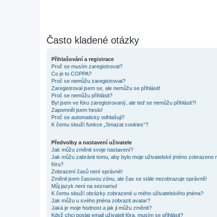
Často kladené otázky
Přihlašování a registrace
Proč se musím zaregistrovat?
Co je to COPPA?
Proč se nemůžu zaregistrovat?
Zaregistroval jsem se, ale nemůžu se přihlásit!
Proč se nemůžu přihlásit?
Byl jsem ve fóru zaregistrovaný, ale teď se nemůžu přihlásit?!
Zapomněl jsem heslo!
Proč se automaticky odhlašuji?
K čemu slouží funkce „Smazat cookies“?
Předvolby a nastavení uživatele
Jak můžu změnit svoje nastavení?
Jak můžu zabránit tomu, aby bylo moje uživatelské jméno zobrazeno 
fóru?
Zobrazení časů není správné!
Změnil jsem časovou zónu, ale čas se stále nezobrazuje správně!
Můj jazyk není na seznamu!
K čemu slouží obrázky zobrazené u mého uživatelského jména?
Jak můžu u svého jména zobrazit avatar?
Jaká je moje hodnost a jak ji můžu změnit?
Když chci poslat email uživateli fóra, musím se přihlásit?