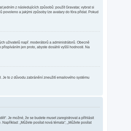
t jedním z následujících způsobů: použít Gravatar, vybrat si
tarů povoleno a jakými způsoby lze avatary do fóra přidat. Pokud
itých uživatelů např. moderátorů a administrátorů. Obecně
přispíváním jen proto, abyste dosáhli vyšší hodnosti. Na
lil. Je to z důvodu zabránění zneužití emailového systému
dět“. Je možné, že se budete muset zaregistrovat a přihlásit
 Například: „Můžete posílat nová témata“, „Můžete posílat