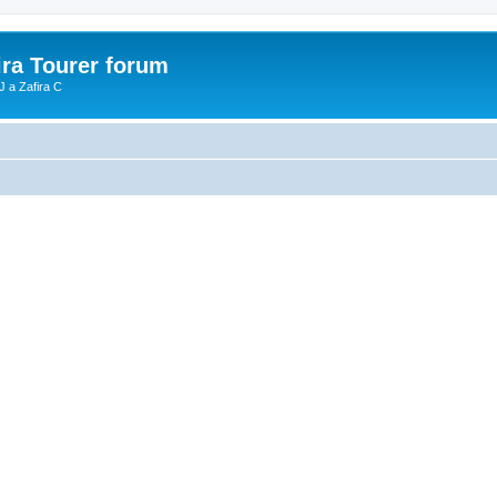
ira Tourer forum
J a Zafira C