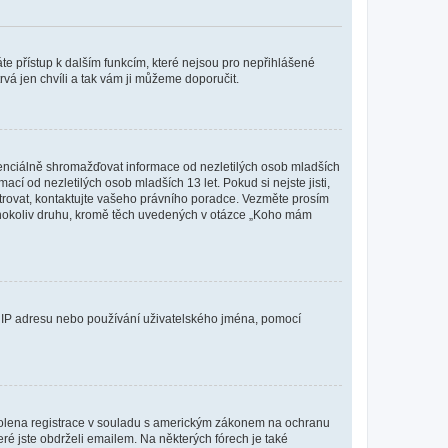
káte přístup k dalším funkcím, které nejsou pro nepřihlášené
rvá jen chvíli a tak vám ji můžeme doporučit.
enciálně shromažďovat informace od nezletilých osob mladších
í od nezletilých osob mladších 13 let. Pokud si nejste jisti,
istrovat, kontaktujte vašeho právního poradce. Vezměte prosím
kéhokoliv druhu, kromě těch uvedených v otázce „Koho mám
ši IP adresu nebo používání uživatelského jména, pomocí
povolena registrace v souladu s americkým zákonem na ochranu
eré jste obdrželi emailem. Na některých fórech je také