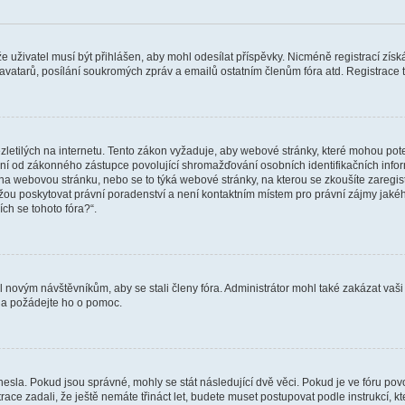
 že uživatel musí být přihlášen, aby mohl odesílat příspěvky. Nicméně registrací zís
 avatarů, posílání soukromých zpráv a emailů ostatním členům fóra atd. Registrace t
etilých na internetu. Tento zákon vyžaduje, aby webové stránky, které mohou pot
ní od zákonného zástupce povolující shromažďování osobních identifikačních informac
vat na webovou stránku, nebo se to týká webové stránky, na kterou se zkoušíte zareg
ůžou poskytovat právní poradenství a není kontaktním místem pro právní zájmy ja
ích se tohoto fóra?“.
il novým návštěvníkům, aby se stali členy fóra. Administrátor mohl také zakázat va
a a požádejte ho o pomoc.
hesla. Pokud jsou správné, mohly se stát následující dvě věci. Pokud je ve fóru 
ace zadali, že ještě nemáte třináct let, budete muset postupovat podle instrukcí, kt