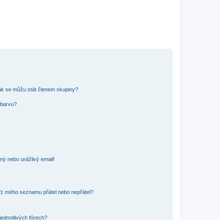
ak se můžu stát členem skupiny?
 barvu?
ný nebo urážlivý email!
o/z mého seznamu přátel nebo nepřátel?
jednotlivých fórech?