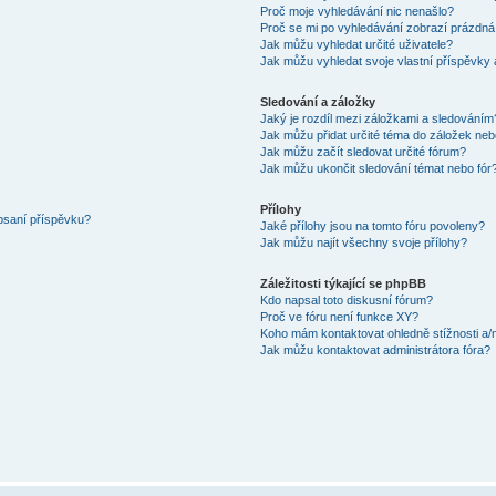
Proč moje vyhledávání nic nenašlo?
Proč se mi po vyhledávání zobrazí prázdná
Jak můžu vyhledat určité uživatele?
Jak můžu vyhledat svoje vlastní příspěvky
Sledování a záložky
Jaký je rozdíl mezi záložkami a sledováním
Jak můžu přidat určité téma do záložek neb
Jak můžu začít sledovat určité fórum?
Jak můžu ukončit sledování témat nebo fór
Přílohy
 psaní příspěvku?
Jaké přílohy jsou na tomto fóru povoleny?
Jak můžu najít všechny svoje přílohy?
Záležitosti týkající se phpBB
Kdo napsal toto diskusní fórum?
Proč ve fóru není funkce XY?
Koho mám kontaktovat ohledně stížnosti a/ne
Jak můžu kontaktovat administrátora fóra?