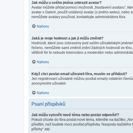
Jak můžu u svého jména zobrazit avatar?
Avatar můžete přidat pomocí možnosti „Nastavení avataru“, kter
avatar v Galerii, použít vzdálený avatar (z jiného webu), nebo a
nemůžete avatary používat, kontaktujte administrátora fóra.
Nahoru
Jaká je moje hodnost a jak ji můžu změnit?
Hodnosti, které jsou zobrazeny pod vaším uživatelským jménem, i
řečeno, nemůžete sami změnit znění žádných hodností ve fóru, 
většině fór to nebude tolerováno a moderátor nebo administrát
Nahoru
Když chci poslat email uživateli fóra, musím se přihlásit?
Jen registrovaní uživatelé můžou posílat emaily ostatním členům
anonymními uživateli.
Nahoru
Psaní příspěvků
Jak můžu vytvořit nové téma nebo poslat odpověď?
Pokud chcete do fóra poslat nové téma, klikněte na tlačítko „No
předtím, než budete moci posílat příspěvky. Naspodu každého fó
přílohy“ atd.