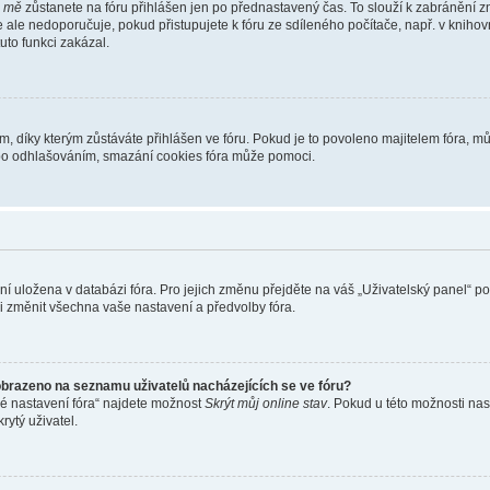
i mě
zůstanete na fóru přihlášen jen po přednastavený čas. To slouží k zabránění zn
se ale nedoporučuje, pokud přistupujete k fóru ze sdíleného počítače, např. v kniho
tuto funkci zakázal.
díky kterým zůstáváte přihlášen ve fóru. Pokud je to povoleno majitelem fóra, můž
nebo odhlašováním, smazání cookies fóra může pomoci.
ení uložena v databázi fóra. Pro jejich změnu přejděte na váš „Uživatelský panel“ p
i změnit všechna vaše nastavení a předvolby fóra.
obrazeno na seznamu uživatelů nacházejících se ve fóru?
né nastavení fóra“ najdete možnost
Skrýt můj online stav
. Pokud u této možnosti nas
rytý uživatel.