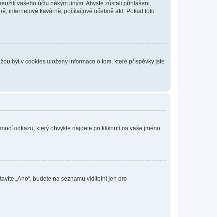
eužití vašeho účtu někým jiným. Abyste zůstali přihlášeni,
vně, internetové kavárně, počítačové učebně atd. Pokud toto
ou být v cookies uloženy informace o tom, které příspěvky jste
omocí odkazu, který obvykle najdete po kliknutí na vaše jméno
tavíte „Ano“, budete na seznamu viditelní jen pro