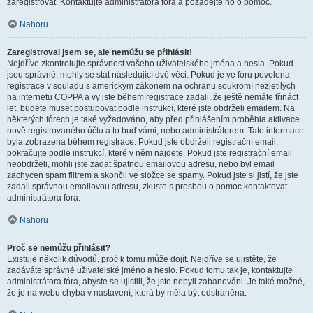
zaregistrovat. Kontaktujte administrátora fóra a požádejte ho o pomoc.
Nahoru
Zaregistroval jsem se, ale nemůžu se přihlásit!
Nejdříve zkontrolujte správnost vašeho uživatelského jména a hesla. Pokud
jsou správné, mohly se stát následující dvě věci. Pokud je ve fóru povolena
registrace v souladu s americkým zákonem na ochranu soukromí nezletilých
na internetu COPPA a vy jste během registrace zadali, že ještě nemáte třináct
let, budete muset postupovat podle instrukcí, které jste obdrželi emailem. Na
některých fórech je také vyžadováno, aby před přihlášením proběhla aktivace
nově registrovaného účtu a to buď vámi, nebo administrátorem. Tato informace
byla zobrazena během registrace. Pokud jste obdrželi registrační email,
pokračujte podle instrukcí, které v něm najdete. Pokud jste registrační email
neobdrželi, mohli jste zadat špatnou emailovou adresu, nebo byl email
zachycen spam filtrem a skončil ve složce se spamy. Pokud jste si jistí, že jste
zadali správnou emailovou adresu, zkuste s prosbou o pomoc kontaktovat
administrátora fóra.
Nahoru
Proč se nemůžu přihlásit?
Existuje několik důvodů, proč k tomu může dojít. Nejdříve se ujistěte, že
zadáváte správné uživatelské jméno a heslo. Pokud tomu tak je, kontaktujte
administrátora fóra, abyste se ujistili, že jste nebyli zabanováni. Je také možné,
že je na webu chyba v nastavení, která by měla být odstraněna.