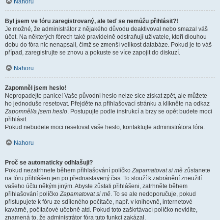
Nahoru
Byl jsem ve fóru zaregistrovaný, ale teď se nemůžu přihlásit?!
Je možné, že administrátor z nějakého důvodu deaktivoval nebo smazal váš
účet. Na některých fórech také pravidelně odstraňují uživatele, kteří dlouhou
dobu do fóra nic nenapsali, čímž se zmenší velikost databáze. Pokud je to váš
případ, zaregistrujte se znovu a pokuste se více zapojit do diskuzí.
Nahoru
Zapomněl jsem heslo!
Nepropadejte panice! Vaše původní heslo nelze sice získat zpět, ale můžete
ho jednoduše resetovat. Přejděte na přihlašovací stránku a klikněte na odkaz
Zapomněl/a jsem heslo
. Postupujte podle instrukcí a brzy se opět budete moci
přihlásit.
Pokud nebudete moci resetovat vaše heslo, kontaktujte administrátora fóra.
Nahoru
Proč se automaticky odhlašuji?
Pokud nezatrhnete během přihlašování políčko
Zapamatovat si mě
zůstanete
na fóru přihlášen jen po přednastavený čas. To slouží k zabránění zneužití
vašeho účtu někým jiným. Abyste zůstali přihlášeni, zatrhněte během
přihlašování políčko
Zapamatovat si mě
. To se ale nedoporučuje, pokud
přistupujete k fóru ze sdíleného počítače, např. v knihovně, internetové
kavárně, počítačové učebně atd. Pokud toto zaškrtávací políčko nevidíte,
znamená to, že administrátor fóra tuto funkci zakázal.