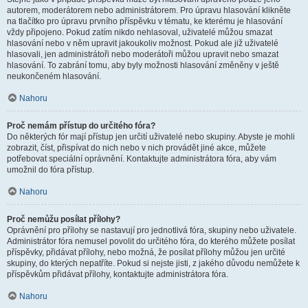
autorem, moderátorem nebo administrátorem. Pro úpravu hlasování klikněte
na tlačítko pro úpravu prvního příspěvku v tématu, ke kterému je hlasování
vždy připojeno. Pokud zatím nikdo nehlasoval, uživatelé můžou smazat
hlasování nebo v něm upravit jakoukoliv možnost. Pokud ale již uživatelé
hlasovali, jen administrátoři nebo moderátoři můžou upravit nebo smazat
hlasování. To zabrání tomu, aby byly možnosti hlasování změněny v ještě
neukončeném hlasování.
Nahoru
Proč nemám přístup do určitého fóra?
Do některých fór mají přístup jen určití uživatelé nebo skupiny. Abyste je mohli
zobrazit, číst, přispívat do nich nebo v nich provádět jiné akce, můžete
potřebovat speciální oprávnění. Kontaktujte administrátora fóra, aby vám
umožnil do fóra přístup.
Nahoru
Proč nemůžu posílat přílohy?
Oprávnění pro přílohy se nastavují pro jednotlivá fóra, skupiny nebo uživatele.
Administrátor fóra nemusel povolit do určitého fóra, do kterého můžete posílat
příspěvky, přidávat přílohy, nebo možná, že posílat přílohy můžou jen určité
skupiny, do kterých nepatříte. Pokud si nejste jisti, z jakého důvodu nemůžete k
příspěvkům přidávat přílohy, kontaktujte administrátora fóra.
Nahoru