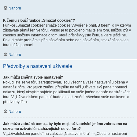
Nahoru
K čemu slouží funkce „Smazat cookies“?
Funkce „Smazat cookies“ smaže cookies vytvořené phpBB fórem, díky kterým
zůstáváte přihlášen ve fóru. Pokud je to povoleno majitelem fóra, můžou být v
cookies uloženy informace o tom, které příspěvky jste četli, a které ještě ne.
Pokud máte problém s přihlašováním nebo odhlašováním, smazání cookies
fóra může pomoci.
Nahoru
Předvolby a nastavení uživatele
Jak můžu změnit svoje nastavení?
Pokud jste se ve fóru zaregistrovali, jsou všechna vaše nastavení uložena v
databázi fóra. Pro jejich změnu přejděte na váš „Uživatelský panel“ pomocí
odkazu, který obvykle najdete po kliknutí na vaše jméno nahoře na stránkách
fóra. V „Uživatelském panelu“ budete moci změnit všechna vaše nastavení a
předvolby fóra.
Nahoru
Jak můžu zabránit tomu, aby bylo moje uživatelské jméno zobrazeno na
seznamu uživatelů nacházejících se ve fóru?
V „Uživatelském panelu“ na záložce „Nastavení fóra“ -> „Obecné nastavení