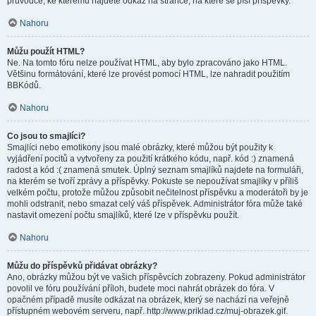
průvodce, ke kterému najdete odkaz na stránce, na které se píší příspěvky.
Nahoru
Můžu použít HTML?
Ne. Na tomto fóru nelze používat HTML, aby bylo zpracováno jako HTML.
Většinu formátování, které lze provést pomocí HTML, lze nahradit použitím
BBKódů.
Nahoru
Co jsou to smajlíci?
Smajlíci nebo emotikony jsou malé obrázky, které můžou být použity k
vyjádření pocitů a vytvořeny za použití krátkého kódu, např. kód :) znamená
radost a kód :( znamená smutek. Úplný seznam smajlíků najdete na formuláři,
na kterém se tvoří zprávy a příspěvky. Pokuste se nepoužívat smajlíky v příliš
velkém počtu, protože můžou způsobit nečitelnost příspěvku a moderátoři by je
mohli odstranit, nebo smazat celý váš příspěvek. Administrátor fóra může také
nastavit omezení počtu smajlíků, které lze v příspěvku použít.
Nahoru
Můžu do příspěvků přidávat obrázky?
Ano, obrázky můžou být ve vašich příspěvcích zobrazeny. Pokud administrátor
povolil ve fóru používání příloh, budete moci nahrát obrázek do fóra. V
opačném případě musíte odkázat na obrázek, který se nachází na veřejně
přístupném webovém serveru, např. http://www.priklad.cz/muj-obrazek.gif.