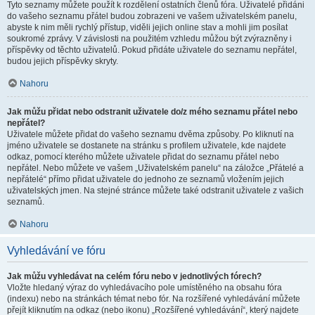
Tyto seznamy můžete použít k rozdělení ostatních členů fóra. Uživatelé přidáni
do vašeho seznamu přátel budou zobrazeni ve vašem uživatelském panelu,
abyste k nim měli rychlý přístup, viděli jejich online stav a mohli jim posílat
soukromé zprávy. V závislosti na použitém vzhledu můžou být zvýrazněny i
příspěvky od těchto uživatelů. Pokud přidáte uživatele do seznamu nepřátel,
budou jejich příspěvky skryty.
Nahoru
Jak můžu přidat nebo odstranit uživatele do/z mého seznamu přátel nebo
nepřátel?
Uživatele můžete přidat do vašeho seznamu dvěma způsoby. Po kliknutí na
jméno uživatele se dostanete na stránku s profilem uživatele, kde najdete
odkaz, pomocí kterého můžete uživatele přidat do seznamu přátel nebo
nepřátel. Nebo můžete ve vašem „Uživatelském panelu“ na záložce „Přátelé a
nepřátelé“ přímo přidat uživatele do jednoho ze seznamů vložením jejich
uživatelských jmen. Na stejné stránce můžete také odstranit uživatele z vašich
seznamů.
Nahoru
Vyhledávání ve fóru
Jak můžu vyhledávat na celém fóru nebo v jednotlivých fórech?
Vložte hledaný výraz do vyhledávacího pole umístěného na obsahu fóra
(indexu) nebo na stránkách témat nebo fór. Na rozšířené vyhledávání můžete
přejít kliknutím na odkaz (nebo ikonu) „Rozšířené vyhledávání“, který najdete