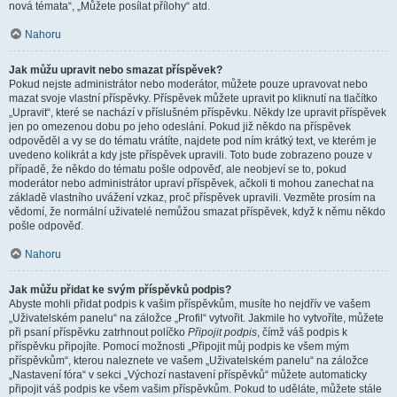
nová témata“, „Můžete posílat přílohy“ atd.
Nahoru
Jak můžu upravit nebo smazat příspěvek?
Pokud nejste administrátor nebo moderátor, můžete pouze upravovat nebo
mazat svoje vlastní příspěvky. Příspěvek můžete upravit po kliknutí na tlačítko
„Upravit“, které se nachází v příslušném příspěvku. Někdy lze upravit příspěvek
jen po omezenou dobu po jeho odeslání. Pokud již někdo na příspěvek
odpověděl a vy se do tématu vrátíte, najdete pod ním krátký text, ve kterém je
uvedeno kolikrát a kdy jste příspěvek upravili. Toto bude zobrazeno pouze v
případě, že někdo do tématu pošle odpověď, ale neobjeví se to, pokud
moderátor nebo administrátor upraví příspěvek, ačkoli ti mohou zanechat na
základě vlastního uvážení vzkaz, proč příspěvek upravili. Vezměte prosím na
vědomí, že normální uživatelé nemůžou smazat příspěvek, když k němu někdo
pošle odpověď.
Nahoru
Jak můžu přidat ke svým příspěvků podpis?
Abyste mohli přidat podpis k vašim příspěvkům, musíte ho nejdřív ve vašem
„Uživatelském panelu“ na záložce „Profil“ vytvořit. Jakmile ho vytvoříte, můžete
při psaní příspěvku zatrhnout políčko
Připojit podpis
, čímž váš podpis k
příspěvku připojíte. Pomocí možnosti „Připojit můj podpis ke všem mým
příspěvkům“, kterou naleznete ve vašem „Uživatelském panelu“ na záložce
„Nastavení fóra“ v sekci „Výchozí nastavení příspěvků“ můžete automaticky
připojit váš podpis ke všem vašim příspěvkům. Pokud to uděláte, můžete stále