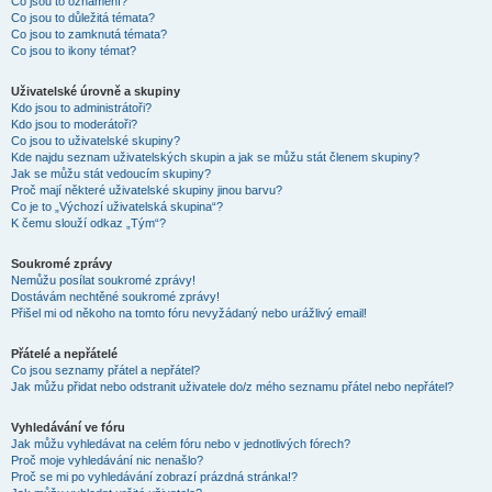
Co jsou to oznámení?
Co jsou to důležitá témata?
Co jsou to zamknutá témata?
Co jsou to ikony témat?
Uživatelské úrovně a skupiny
Kdo jsou to administrátoři?
Kdo jsou to moderátoři?
Co jsou to uživatelské skupiny?
Kde najdu seznam uživatelských skupin a jak se můžu stát členem skupiny?
Jak se můžu stát vedoucím skupiny?
Proč mají některé uživatelské skupiny jinou barvu?
Co je to „Výchozí uživatelská skupina“?
K čemu slouží odkaz „Tým“?
Soukromé zprávy
Nemůžu posílat soukromé zprávy!
Dostávám nechtěné soukromé zprávy!
Přišel mi od někoho na tomto fóru nevyžádaný nebo urážlivý email!
Přátelé a nepřátelé
Co jsou seznamy přátel a nepřátel?
Jak můžu přidat nebo odstranit uživatele do/z mého seznamu přátel nebo nepřátel?
Vyhledávání ve fóru
Jak můžu vyhledávat na celém fóru nebo v jednotlivých fórech?
Proč moje vyhledávání nic nenašlo?
Proč se mi po vyhledávání zobrazí prázdná stránka!?