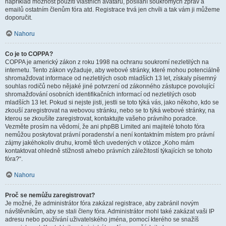
například možnost použití vlastních avatarů, posílání soukromých zpráv a
emailů ostatním členům fóra atd. Registrace trvá jen chvíli a tak vám ji můžeme
doporučit.
Nahoru
Co je to COPPA?
COPPA je americký zákon z roku 1998 na ochranu soukromí nezletilých na
internetu. Tento zákon vyžaduje, aby webové stránky, které mohou potenciálně
shromažďovat informace od nezletilých osob mladších 13 let, získaly písemný
souhlas rodičů nebo nějaké jiné potvrzení od zákonného zástupce povolující
shromažďování osobních identifikačních informací od nezletilých osob
mladších 13 let. Pokud si nejste jisti, jestli se toto týká vás, jako někoho, kdo se
zkouší zaregistrovat na webovou stránku, nebo se to týká webové stránky, na
kterou se zkoušíte zaregistrovat, kontaktujte vašeho právního poradce.
Vezměte prosím na vědomí, že ani phpBB Limited ani majitelé tohoto fóra
nemůžou poskytovat právní poradenství a není kontaktním místem pro právní
zájmy jakéhokoliv druhu, kromě těch uvedených v otázce „Koho mám
kontaktovat ohledně stížnosti a/nebo právních záležitostí týkajících se tohoto
fóra?“.
Nahoru
Proč se nemůžu zaregistrovat?
Je možné, že administrátor fóra zakázal registrace, aby zabránil novým
návštěvníkům, aby se stali členy fóra. Administrátor mohl také zakázat vaši IP
adresu nebo používání uživatelského jména, pomocí kterého se snažíš