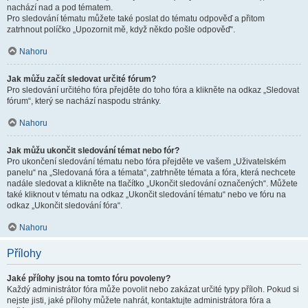
nachází nad a pod tématem.
Pro sledování tématu můžete také poslat do tématu odpověď a přitom
zatrhnout políčko „Upozornit mě, když někdo pošle odpověď“.
Nahoru
Jak můžu začít sledovat určité fórum?
Pro sledování určitého fóra přejděte do toho fóra a klikněte na odkaz „Sledovat
fórum“, který se nachází naspodu stránky.
Nahoru
Jak můžu ukončit sledování témat nebo fór?
Pro ukončení sledování tématu nebo fóra přejděte ve vašem „Uživatelském
panelu“ na „Sledovaná fóra a témata“, zatrhněte témata a fóra, která nechcete
nadále sledovat a klikněte na tlačítko „Ukončit sledování označených“. Můžete
také kliknout v tématu na odkaz „Ukončit sledování tématu“ nebo ve fóru na
odkaz „Ukončit sledování fóra“.
Nahoru
Přílohy
Jaké přílohy jsou na tomto fóru povoleny?
Každý administrátor fóra může povolit nebo zakázat určité typy příloh. Pokud si
nejste jisti, jaké přílohy můžete nahrát, kontaktujte administrátora fóra a