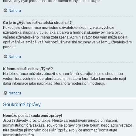
barvu, aby bylo jednodušší identifikovat členy těchto skupin.
Nahoru
Co je to „Výchozí uživatelská skupina“?
Pokud jste členem více než jedné uživatelské skupiny, vaše výchozí
uživatelská skupina určuje, jaká a barva a hodnost skupiny by měla být u
vašeho uživatelského jména zobrazena. Administrátor fóra vám může udělit
oprávnění ke změně vaší výchozí uživatelské skupiny ve vašem „Uživatelském
panelu“.
Nahoru
K čemu slouží odkaz „Tým“?
Na této stránce můžete zobrazit seznam členů starajících se o chod nebo
vedení fóra včetně moderátorů a administrátorů fóra. Také tam můžete najít
další informace jako například, která fóra moderátoři moderují.
Nahoru
Soukromé zprávy
Nemůžu posílat soukromé zprávy!
Jsou tři důvody, proč to tak je. Nejste zaregistrovaní a/nebo přihlášení,
administrátor fóra zakázal soukromé zprávy pro celé fórum, nebo administrátor
fóra zakázal přímo vám odesílání zpráv. Pro více informací kontaktujte
administrátora fóra.