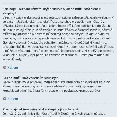
Kde najdu seznam uživatelských skupin a jak se můžu stát členem
skupiny?
Všechny uživatelské skupiny můžete zobrazit na záložce „Uživatelské skupiny“
ve vašem „Uživatelském panelu“. Pokud se chcete stát členem některé z
uživatelských skupin, pokračujte kliknutím na příslušné tlačítko. Ne do všech
skupin je volný přístup. V některých se musí žádost o členství schválit, některé
můžou být uzavřené a některé můžou být dokonce skryté. Pokud je skupiny
otevřená, můžete se stát jejím členem po kliknutí na příslušné tlačítko. Pokud
členství ve skupině vyžaduje schválení, můžete o ně požádat kliknutím na
příslušné tlačítko. Vedoucí uživatelské skupiny bude muset schválit vaši žádost
a může se vás zeptat, proč se chcete stát členem skupiny. Neobtěžujte, prosím,
vedoucího skupiny v případě, že zamítne vaši žádost - určitě pro to bude mít
svoje důvody.
Nahoru
Jak se můžu stát vedoucím skupiny?
Vedoucí skupiny je obvykle určen administrátorem fóra při vytváření skupiny.
Pokud máte zájem o vytvoření uživatelské skupiny, měli byste nejdříve
kontaktovat administrátora fóra - zkuste mu poslat soukromou zprávu.
Nahoru
Proč mají některé uživatelské skupiny jinou barvu?
Je možné, že administrátor fóra přiřadil k členům určitých skupin nějakou