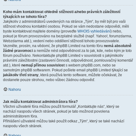
Koho mám kontaktovat ohledně stížnosti a/nebo právních záležitostí
týkajících se tohoto fóra?
Jakýkoliv z administrátorů uvedených na stránce „Tým“, by měl být pro vaši
stížnost vhodnou kontaktní osobou. Pokud se vám nedostane odpovědi, měli
byste kontaktovat majitele domény (proveďte
WHOIS vyhledávání
) nebo,
pokud je fórum provozováno na bezplatné službě (např. Yahoo!, forumzdarma,
Webzdarma atd.), vedení nebo oddělení stížností tohoto provozovatele.
Vezměte, prosím, na vědomí, že phpBB Limited na tomto fóru
nemá absolutně
žádné pravomoci
a nemůže nést odpovědnost za to jak, kde, nebo kým je toto
fórum používáno. Nekontaktujte phpBB Limited v souvislosti s jakýmikoliv
právními záležitostmi (zastavení činnosti, odpovědnost, pomlouvačný komentář
atd.), které
nemají přímou souvislost
s webem phpBB.com, nebo se
samotným phpBB softwarem. Pokud pošlete email phpBB Limited týkající se
jakákoliv třetí strany
, která používá tento software, můžete očekávat, že
dostanete pouze strohou, nebo vůbec žádnou odpověď.
Nahoru
Jak můžu kontaktovat administrátora fóra?
Všichni uživatelé fóra můžou použít formulář „Kontaktujte nás“, který se
nachází naspodu všech stránek, pokud je tato možnost povolena
administrátorem fóra.
Přihlášení uživatelé můžou také použít odkaz „Tým“, který se také nachází
naspodu všech stránek.
Nahoru