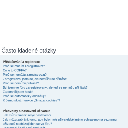
Často kladené otázky
Přihlašování a registrace
Proč se musím zaregistrovat?
Co je to COPPA?
Proč se nemůžu zaregistrovat?
Zaregistroval jsem se, ale nemůžu se přihlásit!
Proč se nemůžu přihlásit?
Byl jsem ve fóru zaregistrovaný, ale teď se nemůžu přihlásit?!
Zapomněl jsem heslo!
Proč se automaticky odhlašuji?
K čemu slouží funkce „Smazat cookies“?
Předvolby a nastavení uživatele
Jak můžu změnit svoje nastavení?
Jak můžu zabránit tomu, aby bylo moje uživatelské jméno zobrazeno na seznamu
uživatelů nacházejících se ve fóru?