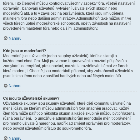
fórem. Tito členové můžou kontrolovat všechny aspekty fóra, včetně nastavení
oprávnění, banování uživatelů, vytváření uživatelských skupin nebo
moderátorů atd. a to v závislosti na oprávněních, která jsou jim udělena
majitelem fóra nebo dalšími administrátory. Administrátoři také můžou mít ve
všech fórech úplné moderátorské schopnosti, opět v závislosti na nastavení
provedeném majitelem fóra nebo dalšími administrátory.
Nahoru
Kdo jsou to moderátoři?
Moderátoři jsou uživatelé (nebo skupiny uživatelů), kteří se starají o
každodenní chod fóra. Mají pravomoc k upravování a mazání příspěvků a
zamykání, odemykání, přesunování, mazání a rozdělování témat ve fórech,
která moderují. Obecně jsou moderátoři přítomni, aby zabraňovali uživatelů v
psaní mimo téma nebo v posílání hanlivých nebo urážlivých materiálů.
Nahoru
Co jsou to uživatelské skupiny?
Uživatelské skupiny jsou skupiny uživatelů, které dělí komunitu uživatelů na
menší části, se kterými můžou administrátoři fóra snadněji pracovat. Každý
člen fóra může patřit do několika skupin a každé skupině můžou být přiřazena
různá oprávnění. To umožňuje administrátorům jednoduše měnit oprávnění
pro mnoho uživatelů najednou, například změnit oprávnění pro moderátory,
nebo povolit uživatelům přístup do soukromého fóra.
Nahoru