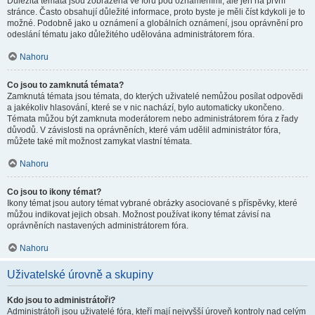
Důležitá témata jsou zobrazena ve fóru pod oznámeními, ale jen na první
stránce. Často obsahují důležité informace, proto byste je měli číst kdykoli je to
možné. Podobně jako u oznámení a globálních oznámení, jsou oprávnění pro
odeslání tématu jako důležitého udělována administrátorem fóra.
Nahoru
Co jsou to zamknutá témata?
Zamknutá témata jsou témata, do kterých uživatelé nemůžou posílat odpovědi
a jakékoliv hlasování, které se v nic nachází, bylo automaticky ukončeno.
Témata můžou být zamknuta moderátorem nebo administrátorem fóra z řady
důvodů. V závislosti na oprávněních, které vám udělil administrátor fóra,
můžete také mít možnost zamykat vlastní témata.
Nahoru
Co jsou to ikony témat?
Ikony témat jsou autory témat vybrané obrázky asociované s příspěvky, které
můžou indikovat jejich obsah. Možnost používat ikony témat závisí na
oprávněních nastavených administrátorem fóra.
Nahoru
Uživatelské úrovně a skupiny
Kdo jsou to administrátoři?
Administrátoři jsou uživatelé fóra, kteří mají nejvyšší úroveň kontroly nad celým