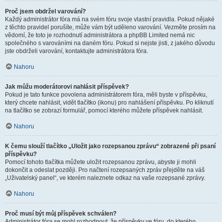
Proč jsem obdržel varování?
Každý administrátor fóra má na svém fóru svoje vlastní pravidla. Pokud nějaké
z těchto pravidel porušíte, může vám být uděleno varování. Vezměte prosím na
vědomí, že toto je rozhodnutí administrátora a phpBB Limited nemá nic
společného s varováními na daném fóru. Pokud si nejste jisti, z jakého důvodu
jste obdrželi varování, kontaktujte administrátora fóra.
Nahoru
Jak můžu moderátorovi nahlásit příspěvek?
Pokud je tato funkce povolena administrátorem fóra, měli byste v příspěvku,
který chcete nahlásit, vidět tlačítko (ikonu) pro nahlášení příspěvku. Po kliknutí
na tlačítko se zobrazí formulář, pomocí kterého můžete příspěvek nahlásit.
Nahoru
K čemu slouží tlačítko „Uložit jako rozepsanou zprávu“ zobrazené při psaní
příspěvku?
Pomocí tohoto tlačítka můžete uložit rozepsanou zprávu, abyste ji mohli
dokončit a odeslat později. Pro načtení rozepsaných zpráv přejděte na váš
„Uživatelský panel“, ve kterém naleznete odkaz na vaše rozepsané zprávy.
Nahoru
Proč musí být můj příspěvek schválen?
Administrátor fóra se mohl rozhodnout, že příspěvky ve fóru, do kterého