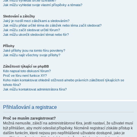
Jak můžu vyhledat určité uživatele?
Jak můžu vyhledat svoje vlastní příspěvky a témata?
Sledování a záložky
Jaký je rozdíl mezi záložkami a sledováním?
Jak můžu přidat určité téma do záložek nebo téma začít sledovat?
Jak můžu začít sledovat určité fórum?
Jak můžu ukončit sledování témat nebo fór?
Přílohy
Jaké přílohy jsou na tomto fóru povoleny?
Jak můžu najít všechny svoje přílohy?
Záležitosti týkající se phpBB
Kdo napsal toto diskusní fórum?
Proč ve fóru není funkce XY?
Koho mám kontaktovat ohledně stížnosti a/nebo právních záležitostí týkajících se
tohoto fóra?
Jak můžu kontaktovat administrátora fóra?
Přihlašování a registrace
Proč se musím zaregistrovat?
Možná nemusíte, záleží na administrátorovi fóra, jestli nastaví, že uživatel musí
být přihlášen, aby mohl odesílat příspěvky. Nicméně registrací získáte přístup k
dalším funkcím, které nejsou pro nepřihlášené uživatele dostupné, jako je