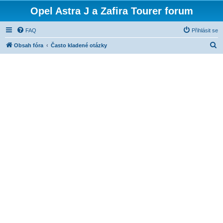
Opel Astra J a Zafira Tourer forum
FAQ
Přihlásit se
H
Obsah fóra
Často kladené otázky
l
e
d
a
t