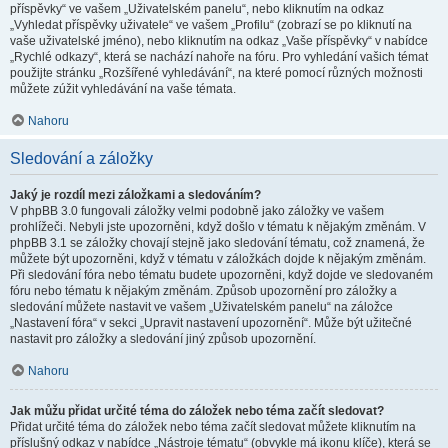
příspěvky“ ve vašem „Uživatelském panelu“, nebo kliknutím na odkaz
„Vyhledat příspěvky uživatele“ ve vašem „Profilu“ (zobrazí se po kliknutí na
vaše uživatelské jméno), nebo kliknutím na odkaz „Vaše příspěvky“ v nabídce
„Rychlé odkazy“, která se nachází nahoře na fóru. Pro vyhledání vašich témat
použijte stránku „Rozšířené vyhledávání“, na které pomocí různých možnosti
můžete zúžit vyhledávání na vaše témata.
Nahoru
Sledování a záložky
Jaký je rozdíl mezi záložkami a sledováním?
V phpBB 3.0 fungovali záložky velmi podobně jako záložky ve vašem
prohlížeči. Nebyli jste upozorněni, když došlo v tématu k nějakým změnám. V
phpBB 3.1 se záložky chovají stejně jako sledování tématu, což znamená, že
můžete být upozorněni, když v tématu v záložkách dojde k nějakým změnám.
Při sledování fóra nebo tématu budete upozorněni, když dojde ve sledovaném
fóru nebo tématu k nějakým změnám. Způsob upozornění pro záložky a
sledování můžete nastavit ve vašem „Uživatelském panelu“ na záložce
„Nastavení fóra“ v sekci „Upravit nastavení upozornění“. Může být užitečné
nastavit pro záložky a sledování jiný způsob upozornění.
Nahoru
Jak můžu přidat určité téma do záložek nebo téma začít sledovat?
Přidat určité téma do záložek nebo téma začít sledovat můžete kliknutím na
příslušný odkaz v nabídce „Nástroje tématu“ (obvykle má ikonu klíče), která se