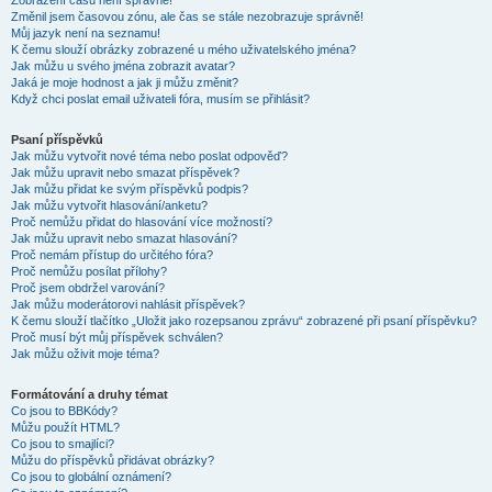
Zobrazení časů není správné!
Změnil jsem časovou zónu, ale čas se stále nezobrazuje správně!
Můj jazyk není na seznamu!
K čemu slouží obrázky zobrazené u mého uživatelského jména?
Jak můžu u svého jména zobrazit avatar?
Jaká je moje hodnost a jak ji můžu změnit?
Když chci poslat email uživateli fóra, musím se přihlásit?
Psaní příspěvků
Jak můžu vytvořit nové téma nebo poslat odpověď?
Jak můžu upravit nebo smazat příspěvek?
Jak můžu přidat ke svým příspěvků podpis?
Jak můžu vytvořit hlasování/anketu?
Proč nemůžu přidat do hlasování více možností?
Jak můžu upravit nebo smazat hlasování?
Proč nemám přístup do určitého fóra?
Proč nemůžu posílat přílohy?
Proč jsem obdržel varování?
Jak můžu moderátorovi nahlásit příspěvek?
K čemu slouží tlačítko „Uložit jako rozepsanou zprávu“ zobrazené při psaní příspěvku?
Proč musí být můj příspěvek schválen?
Jak můžu oživit moje téma?
Formátování a druhy témat
Co jsou to BBKódy?
Můžu použít HTML?
Co jsou to smajlíci?
Můžu do příspěvků přidávat obrázky?
Co jsou to globální oznámení?