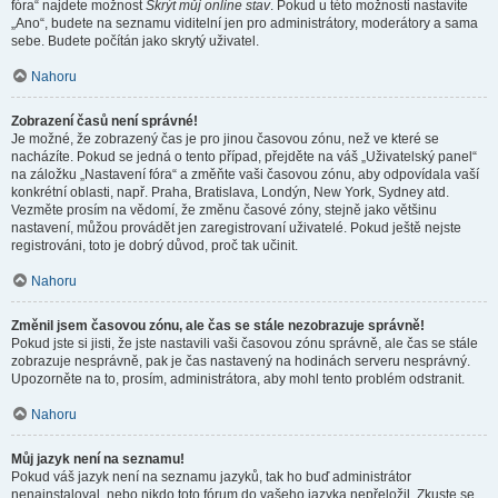
fóra“ najdete možnost
Skrýt můj online stav
. Pokud u této možnosti nastavíte
„Ano“, budete na seznamu viditelní jen pro administrátory, moderátory a sama
sebe. Budete počítán jako skrytý uživatel.
Nahoru
Zobrazení časů není správné!
Je možné, že zobrazený čas je pro jinou časovou zónu, než ve které se
nacházíte. Pokud se jedná o tento případ, přejděte na váš „Uživatelský panel“
na záložku „Nastavení fóra“ a změňte vaši časovou zónu, aby odpovídala vaší
konkrétní oblasti, např. Praha, Bratislava, Londýn, New York, Sydney atd.
Vezměte prosím na vědomí, že změnu časové zóny, stejně jako většinu
nastavení, můžou provádět jen zaregistrovaní uživatelé. Pokud ještě nejste
registrováni, toto je dobrý důvod, proč tak učinit.
Nahoru
Změnil jsem časovou zónu, ale čas se stále nezobrazuje správně!
Pokud jste si jisti, že jste nastavili vaši časovou zónu správně, ale čas se stále
zobrazuje nesprávně, pak je čas nastavený na hodinách serveru nesprávný.
Upozorněte na to, prosím, administrátora, aby mohl tento problém odstranit.
Nahoru
Můj jazyk není na seznamu!
Pokud váš jazyk není na seznamu jazyků, tak ho buď administrátor
nenainstaloval, nebo nikdo toto fórum do vašeho jazyka nepřeložil. Zkuste se