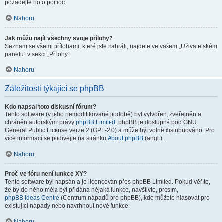
požádejte ho o pomoc.
Nahoru
Jak můžu najít všechny svoje přílohy?
Seznam se všemi přílohami, které jste nahráli, najdete ve vašem „Uživatelském
panelu“ v sekci „Přílohy“.
Nahoru
Záležitosti týkající se phpBB
Kdo napsal toto diskusní fórum?
Tento software (v jeho nemodifikované podobě) byl vytvořen, zveřejněn a
chráněn autorskými právy
phpBB Limited
. phpBB je dostupné pod GNU
General Public License verze 2 (GPL-2.0) a může být volně distribuováno. Pro
více informací se podívejte na stránku
About phpBB
(angl.).
Nahoru
Proč ve fóru není funkce XY?
Tento software byl napsán a je licencován přes phpBB Limited. Pokud věříte,
že by do něho měla být přidána nějaká funkce, navštivte, prosím,
phpBB Ideas Centre
(Centrum nápadů pro phpBB), kde můžete hlasovat pro
existující nápady nebo navrhnout nové funkce.
Nahoru