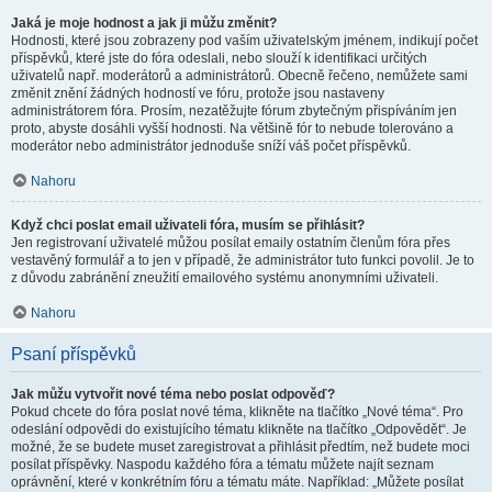
Jaká je moje hodnost a jak ji můžu změnit?
Hodnosti, které jsou zobrazeny pod vaším uživatelským jménem, indikují počet
příspěvků, které jste do fóra odeslali, nebo slouží k identifikaci určitých
uživatelů např. moderátorů a administrátorů. Obecně řečeno, nemůžete sami
změnit znění žádných hodností ve fóru, protože jsou nastaveny
administrátorem fóra. Prosím, nezatěžujte fórum zbytečným přispíváním jen
proto, abyste dosáhli vyšší hodnosti. Na většině fór to nebude tolerováno a
moderátor nebo administrátor jednoduše sníží váš počet příspěvků.
Nahoru
Když chci poslat email uživateli fóra, musím se přihlásit?
Jen registrovaní uživatelé můžou posílat emaily ostatním členům fóra přes
vestavěný formulář a to jen v případě, že administrátor tuto funkci povolil. Je to
z důvodu zabránění zneužití emailového systému anonymními uživateli.
Nahoru
Psaní příspěvků
Jak můžu vytvořit nové téma nebo poslat odpověď?
Pokud chcete do fóra poslat nové téma, klikněte na tlačítko „Nové téma“. Pro
odeslání odpovědi do existujícího tématu klikněte na tlačítko „Odpovědět“. Je
možné, že se budete muset zaregistrovat a přihlásit předtím, než budete moci
posílat příspěvky. Naspodu každého fóra a tématu můžete najít seznam
oprávnění, které v konkrétním fóru a tématu máte. Například: „Můžete posílat