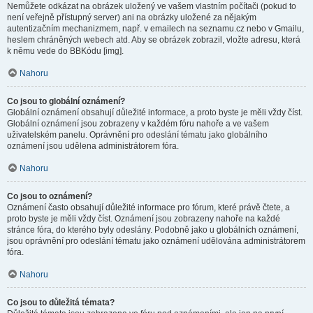
Nemůžete odkázat na obrázek uložený ve vašem vlastním počítači (pokud to
není veřejně přístupný server) ani na obrázky uložené za nějakým
autentizačním mechanizmem, např. v emailech na seznamu.cz nebo v Gmailu,
heslem chráněných webech atd. Aby se obrázek zobrazil, vložte adresu, která
k němu vede do BBKódu [img].
Nahoru
Co jsou to globální oznámení?
Globální oznámení obsahují důležité informace, a proto byste je měli vždy číst.
Globální oznámení jsou zobrazeny v každém fóru nahoře a ve vašem
uživatelském panelu. Oprávnění pro odeslání tématu jako globálního
oznámení jsou udělena administrátorem fóra.
Nahoru
Co jsou to oznámení?
Oznámení často obsahují důležité informace pro fórum, které právě čtete, a
proto byste je měli vždy číst. Oznámení jsou zobrazeny nahoře na každé
stránce fóra, do kterého byly odeslány. Podobně jako u globálních oznámení,
jsou oprávnění pro odeslání tématu jako oznámení udělována administrátorem
fóra.
Nahoru
Co jsou to důležitá témata?