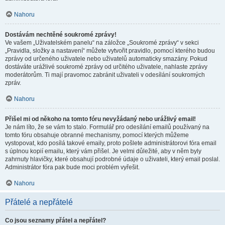
Nahoru
Dostávám nechtěné soukromé zprávy!
Ve vašem „Uživatelském panelu“ na záložce „Soukromé zprávy“ v sekci
„Pravidla, složky a nastavení“ můžete vytvořit pravidlo, pomocí kterého budou
zprávy od určeného uživatele nebo uživatelů automaticky smazány. Pokud
dostáváte urážlivé soukromé zprávy od určitého uživatele, nahlaste zprávy
moderátorům. Ti mají pravomoc zabránit uživateli v odesílání soukromých
zpráv.
Nahoru
Přišel mi od někoho na tomto fóru nevyžádaný nebo urážlivý email!
Je nám líto, že se vám to stalo. Formulář pro odesílání emailů používaný na
tomto fóru obsahuje obranné mechanismy, pomocí kterých můžeme
vystopovat, kdo posílá takové emaily, proto pošlete administrátorovi fóra email
s úplnou kopií emailu, který vám přišel. Je velmi důležité, aby v něm byly
zahrnuty hlavičky, které obsahují podrobné údaje o uživateli, který email poslal.
Administrátor fóra pak bude moci problém vyřešit.
Nahoru
Přátelé a nepřátelé
Co jsou seznamy přátel a nepřátel?