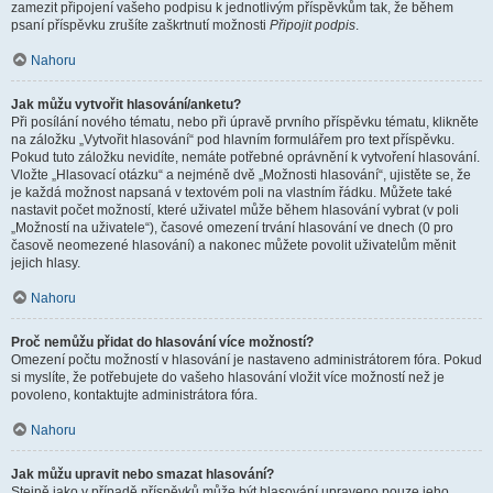
zamezit připojení vašeho podpisu k jednotlivým příspěvkům tak, že během
psaní příspěvku zrušíte zaškrtnutí možnosti
Připojit podpis
.
Nahoru
Jak můžu vytvořit hlasování/anketu?
Při posílání nového tématu, nebo při úpravě prvního příspěvku tématu, klikněte
na záložku „Vytvořit hlasování“ pod hlavním formulářem pro text příspěvku.
Pokud tuto záložku nevidíte, nemáte potřebné oprávnění k vytvoření hlasování.
Vložte „Hlasovací otázku“ a nejméně dvě „Možnosti hlasování“, ujistěte se, že
je každá možnost napsaná v textovém poli na vlastním řádku. Můžete také
nastavit počet možností, které uživatel může během hlasování vybrat (v poli
„Možností na uživatele“), časové omezení trvání hlasování ve dnech (0 pro
časově neomezené hlasování) a nakonec můžete povolit uživatelům měnit
jejich hlasy.
Nahoru
Proč nemůžu přidat do hlasování více možností?
Omezení počtu možností v hlasování je nastaveno administrátorem fóra. Pokud
si myslíte, že potřebujete do vašeho hlasování vložit více možností než je
povoleno, kontaktujte administrátora fóra.
Nahoru
Jak můžu upravit nebo smazat hlasování?
Stejně jako v případě příspěvků může být hlasování upraveno pouze jeho