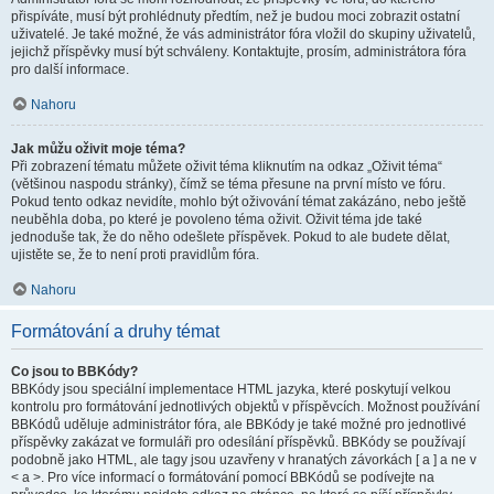
přispíváte, musí být prohlédnuty předtím, než je budou moci zobrazit ostatní
uživatelé. Je také možné, že vás administrátor fóra vložil do skupiny uživatelů,
jejichž příspěvky musí být schváleny. Kontaktujte, prosím, administrátora fóra
pro další informace.
Nahoru
Jak můžu oživit moje téma?
Při zobrazení tématu můžete oživit téma kliknutím na odkaz „Oživit téma“
(většinou naspodu stránky), čímž se téma přesune na první místo ve fóru.
Pokud tento odkaz nevidíte, mohlo být oživování témat zakázáno, nebo ještě
neuběhla doba, po které je povoleno téma oživit. Oživit téma jde také
jednoduše tak, že do něho odešlete příspěvek. Pokud to ale budete dělat,
ujistěte se, že to není proti pravidlům fóra.
Nahoru
Formátování a druhy témat
Co jsou to BBKódy?
BBKódy jsou speciální implementace HTML jazyka, které poskytují velkou
kontrolu pro formátování jednotlivých objektů v příspěvcích. Možnost používání
BBKódů uděluje administrátor fóra, ale BBKódy je také možné pro jednotlivé
příspěvky zakázat ve formuláři pro odesílání příspěvků. BBKódy se používají
podobně jako HTML, ale tagy jsou uzavřeny v hranatých závorkách [ a ] a ne v
< a >. Pro více informací o formátování pomocí BBKódů se podívejte na