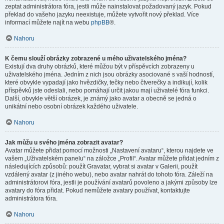
zeptat administrátora fóra, jestli může nainstalovat požadovaný jazyk. Pokud
překlad do vašeho jazyku neexistuje, můžete vytvořit nový překlad. Více
informací můžete najít na webu
phpBB
®.
Nahoru
K čemu slouží obrázky zobrazené u mého uživatelského jména?
Existují dva druhy obrázků, které můžou být v příspěvcích zobrazeny u
uživatelského jména. Jedním z nich jsou obrázky asociované s vaší hodností,
které obvykle vypadají jako hvězdičky, tečky nebo čtverečky a indikují, kolik
příspěvků jste odeslali, nebo pomáhají určit jakou mají uživatelé fóra funkci.
Další, obvykle větší obrázek, je známý jako avatar a obecně se jedná o
unikátní nebo osobní obrázek každého uživatele.
Nahoru
Jak můžu u svého jména zobrazit avatar?
Avatar můžete přidat pomocí možnosti „Nastavení avataru“, kterou najdete ve
vašem „Uživatelském panelu“ na záložce „Profil“. Avatar můžete přidat jedním z
následujících způsobů: použít Gravatar, vybrat si avatar v Galerii, použít
vzdálený avatar (z jiného webu), nebo avatar nahrát do tohoto fóra. Záleží na
administrátorovi fóra, jestli je používání avatarů povoleno a jakými způsoby lze
avatary do fóra přidat. Pokud nemůžete avatary používat, kontaktujte
administrátora fóra.
Nahoru