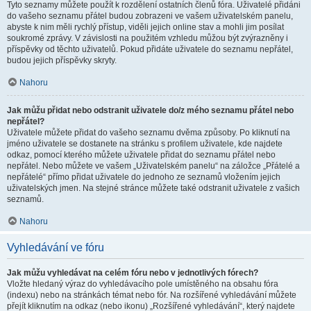
Tyto seznamy můžete použít k rozdělení ostatních členů fóra. Uživatelé přidáni
do vašeho seznamu přátel budou zobrazeni ve vašem uživatelském panelu,
abyste k nim měli rychlý přístup, viděli jejich online stav a mohli jim posílat
soukromé zprávy. V závislosti na použitém vzhledu můžou být zvýrazněny i
příspěvky od těchto uživatelů. Pokud přidáte uživatele do seznamu nepřátel,
budou jejich příspěvky skryty.
Nahoru
Jak můžu přidat nebo odstranit uživatele do/z mého seznamu přátel nebo
nepřátel?
Uživatele můžete přidat do vašeho seznamu dvěma způsoby. Po kliknutí na
jméno uživatele se dostanete na stránku s profilem uživatele, kde najdete
odkaz, pomocí kterého můžete uživatele přidat do seznamu přátel nebo
nepřátel. Nebo můžete ve vašem „Uživatelském panelu“ na záložce „Přátelé a
nepřátelé“ přímo přidat uživatele do jednoho ze seznamů vložením jejich
uživatelských jmen. Na stejné stránce můžete také odstranit uživatele z vašich
seznamů.
Nahoru
Vyhledávání ve fóru
Jak můžu vyhledávat na celém fóru nebo v jednotlivých fórech?
Vložte hledaný výraz do vyhledávacího pole umístěného na obsahu fóra
(indexu) nebo na stránkách témat nebo fór. Na rozšířené vyhledávání můžete
přejít kliknutím na odkaz (nebo ikonu) „Rozšířené vyhledávání“, který najdete