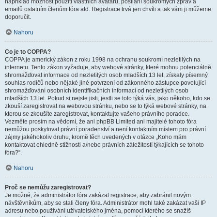
například možnost použití vlastních avatarů, posílání soukromých zpráv a
emailů ostatním členům fóra atd. Registrace trvá jen chvíli a tak vám ji můžeme
doporučit.
Nahoru
Co je to COPPA?
COPPA je americký zákon z roku 1998 na ochranu soukromí nezletilých na
internetu. Tento zákon vyžaduje, aby webové stránky, které mohou potenciálně
shromažďovat informace od nezletilých osob mladších 13 let, získaly písemný
souhlas rodičů nebo nějaké jiné potvrzení od zákonného zástupce povolující
shromažďování osobních identifikačních informací od nezletilých osob
mladších 13 let. Pokud si nejste jisti, jestli se toto týká vás, jako někoho, kdo se
zkouší zaregistrovat na webovou stránku, nebo se to týká webové stránky, na
kterou se zkoušíte zaregistrovat, kontaktujte vašeho právního poradce.
Vezměte prosím na vědomí, že ani phpBB Limited ani majitelé tohoto fóra
nemůžou poskytovat právní poradenství a není kontaktním místem pro právní
zájmy jakéhokoliv druhu, kromě těch uvedených v otázce „Koho mám
kontaktovat ohledně stížnosti a/nebo právních záležitostí týkajících se tohoto
fóra?“.
Nahoru
Proč se nemůžu zaregistrovat?
Je možné, že administrátor fóra zakázal registrace, aby zabránil novým
návštěvníkům, aby se stali členy fóra. Administrátor mohl také zakázat vaši IP
adresu nebo používání uživatelského jména, pomocí kterého se snažíš