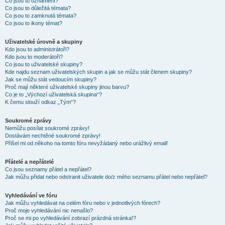
Co jsou to oznámení?
Co jsou to důležitá témata?
Co jsou to zamknutá témata?
Co jsou to ikony témat?
Uživatelské úrovně a skupiny
Kdo jsou to administrátoři?
Kdo jsou to moderátoři?
Co jsou to uživatelské skupiny?
Kde najdu seznam uživatelských skupin a jak se můžu stát členem skupiny?
Jak se můžu stát vedoucím skupiny?
Proč mají některé uživatelské skupiny jinou barvu?
Co je to „Výchozí uživatelská skupina“?
K čemu slouží odkaz „Tým“?
Soukromé zprávy
Nemůžu posílat soukromé zprávy!
Dostávám nechtěné soukromé zprávy!
Přišel mi od někoho na tomto fóru nevyžádaný nebo urážlivý email!
Přátelé a nepřátelé
Co jsou seznamy přátel a nepřátel?
Jak můžu přidat nebo odstranit uživatele do/z mého seznamu přátel nebo nepřátel?
Vyhledávání ve fóru
Jak můžu vyhledávat na celém fóru nebo v jednotlivých fórech?
Proč moje vyhledávání nic nenašlo?
Proč se mi po vyhledávání zobrazí prázdná stránka!?