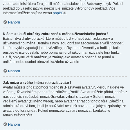
zeptat administrátora fóra, jestli může nainstalovat požadovaný jazyk. Pokud
překlad do vašeho jazyku neexistuje, můžete vytvořit nový překlad. Více
informací můžete najít na webu
phpBB
®.
Nahoru
K čemu slouží obrázky zobrazené u mého uživatelského jména?
Existují dva druhy obrázků, které můžou být v příspěvcích zobrazeny u
uživatelského jména. Jedním z nich jsou obrázky asociované s vaší hodností,
které obvykle vypadají jako hvězdičky, tečky nebo čtverečky a indikují, kolik
příspěvků jste odeslali, nebo pomáhají určit jakou mají uživatelé fóra funkci.
Další, obvykle větší obrázek, je známý jako avatar a obecně se jedná o
unikátní nebo osobní obrázek každého uživatele.
Nahoru
Jak můžu u svého jména zobrazit avatar?
Avatar můžete přidat pomocí možnosti „Nastavení avataru“, kterou najdete ve
vašem „Uživatelském panelu“ na záložce „Profil“. Avatar můžete přidat jedním z
následujících způsobů: použít Gravatar, vybrat si avatar v Galerii, použít
vzdálený avatar (z jiného webu), nebo avatar nahrát do tohoto fóra. Záleží na
administrátorovi fóra, jestli je používání avatarů povoleno a jakými způsoby lze
avatary do fóra přidat. Pokud nemůžete avatary používat, kontaktujte
administrátora fóra.
Nahoru