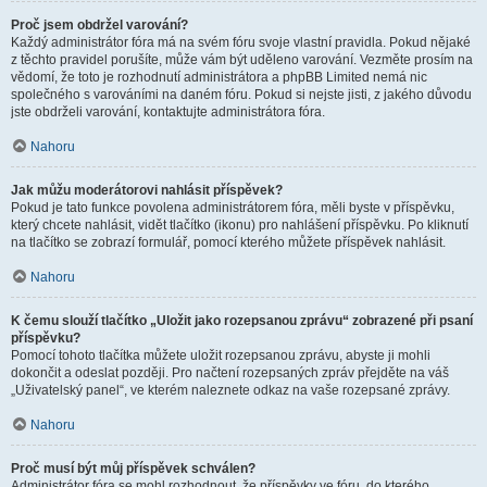
Proč jsem obdržel varování?
Každý administrátor fóra má na svém fóru svoje vlastní pravidla. Pokud nějaké
z těchto pravidel porušíte, může vám být uděleno varování. Vezměte prosím na
vědomí, že toto je rozhodnutí administrátora a phpBB Limited nemá nic
společného s varováními na daném fóru. Pokud si nejste jisti, z jakého důvodu
jste obdrželi varování, kontaktujte administrátora fóra.
Nahoru
Jak můžu moderátorovi nahlásit příspěvek?
Pokud je tato funkce povolena administrátorem fóra, měli byste v příspěvku,
který chcete nahlásit, vidět tlačítko (ikonu) pro nahlášení příspěvku. Po kliknutí
na tlačítko se zobrazí formulář, pomocí kterého můžete příspěvek nahlásit.
Nahoru
K čemu slouží tlačítko „Uložit jako rozepsanou zprávu“ zobrazené při psaní
příspěvku?
Pomocí tohoto tlačítka můžete uložit rozepsanou zprávu, abyste ji mohli
dokončit a odeslat později. Pro načtení rozepsaných zpráv přejděte na váš
„Uživatelský panel“, ve kterém naleznete odkaz na vaše rozepsané zprávy.
Nahoru
Proč musí být můj příspěvek schválen?
Administrátor fóra se mohl rozhodnout, že příspěvky ve fóru, do kterého