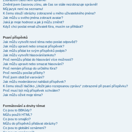
Zobrazení časů není správné!
Změnil jsem časovou zónu, ale čas se stále nezobrazuje správně!
Můj jazyk není na seznamu!
K čemu slouží obrázky zobrazené u mého uživatelského jména?
Jak můžu u svého jména zobrazit avatar?
Jaká je moje hodnost a jak ji můžu změnit?
Když chci poslat email uživateli fóra, musím se přihlásit?
Psaní příspěvků
Jak můžu vytvořit nové téma nebo poslat odpověď?
Jak můžu upravit nebo smazat příspěvek?
Jak můžu přidat ke svým příspěvků podpis?
Jak můžu vytvořit hlasování/anketu?
Proč nemůžu přidat do hlasování více možností?
Jak můžu upravit nebo smazat hlasování?
Proč nemám přístup do určitého fóra?
Proč nemůžu posílat přílohy?
Proč jsem obdržel varování?
Jak můžu moderátorovi nahlásit příspěvek?
K čemu slouží tlačítko „Uložit jako rozepsanou zprávu“ zobrazené při psaní příspěvku?
Proč musí být můj příspěvek schválen?
Jak můžu oživit moje téma?
Formátování a druhy témat
Co jsou to BBKódy?
Můžu použít HTML?
Co jsou to smajlíci?
Můžu do příspěvků přidávat obrázky?
Co jsou to globální oznámení?