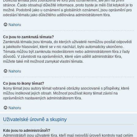
Důležitá témata jsou zobrazena ve fóru pod oznámeními, ale jen na první
stránce. Často obsahují důležité informace, proto byste je měli číst kdykoli je to
možné. Podobně jako u oznámení a globálních oznámení, jsou oprávnění pro
odeslání tématu jako důležitého udělována administrátorem fóra.
Nahoru
Co jsou to zamknutá témata?
Zamknutá témata jsou témata, do kterých uživatelé nemůžou posílat odpovědi
a jakékoliv hlasování, které se v nic nachází, bylo automaticky ukončeno.
Témata můžou být zamknuta moderátorem nebo administrátorem fóra z řady
důvodů. V závislosti na oprávněních, které vám udělil administrátor fóra,
můžete také mít možnost zamykat vlastní témata.
Nahoru
Co jsou to ikony témat?
Ikony témat jsou autory témat vybrané obrázky asociované s příspěvky, které
můžou indikovat jejich obsah. Možnost používat ikony témat závisí na
oprávněních nastavených administrátorem fóra.
Nahoru
Uživatelské úrovně a skupiny
Kdo jsou to administrátoři?
Administrátoři jsou uživatelé fóra, kteří mají nejvyšší úroveň kontroly nad celým