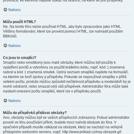
průvodce, ke kterému najdete odkaz na stránce, na které se píší příspěvky.
Nahoru
Můžu použít HTML?
Ne. Na tomto fóru nelze používat HTML, aby bylo zpracováno jako HTML.
Většinu formátování, které lze provést pomocí HTML, lze nahradit použitím
BBKódů.
Nahoru
Co jsou to smajlíci?
Smajlíci nebo emotikony jsou malé obrázky, které můžou být použity k
vyjádření pocitů a vytvořeny za použití krátkého kódu, např. kód :) znamená
radost a kód :( znamená smutek. Úplný seznam smajlíků najdete na formuláři,
na kterém se tvoří zprávy a příspěvky. Pokuste se nepoužívat smajlíky v příliš
velkém počtu, protože můžou způsobit nečitelnost příspěvku a moderátoři by je
mohli odstranit, nebo smazat celý váš příspěvek. Administrátor fóra může také
nastavit omezení počtu smajlíků, které lze v příspěvku použít.
Nahoru
Můžu do příspěvků přidávat obrázky?
Ano, obrázky můžou být ve vašich příspěvcích zobrazeny. Pokud administrátor
povolil ve fóru používání příloh, budete moci nahrát obrázek do fóra. V
opačném případě musíte odkázat na obrázek, který se nachází na veřejně
přístupném webovém serveru, např. http://www.priklad.cz/muj-obrazek.gif.