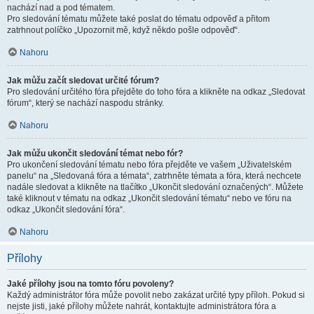
nachází nad a pod tématem.
Pro sledování tématu můžete také poslat do tématu odpověď a přitom
zatrhnout políčko „Upozornit mě, když někdo pošle odpověď“.
Nahoru
Jak můžu začít sledovat určité fórum?
Pro sledování určitého fóra přejděte do toho fóra a klikněte na odkaz „Sledovat
fórum“, který se nachází naspodu stránky.
Nahoru
Jak můžu ukončit sledování témat nebo fór?
Pro ukončení sledování tématu nebo fóra přejděte ve vašem „Uživatelském
panelu“ na „Sledovaná fóra a témata“, zatrhněte témata a fóra, která nechcete
nadále sledovat a klikněte na tlačítko „Ukončit sledování označených“. Můžete
také kliknout v tématu na odkaz „Ukončit sledování tématu“ nebo ve fóru na
odkaz „Ukončit sledování fóra“.
Nahoru
Přílohy
Jaké přílohy jsou na tomto fóru povoleny?
Každý administrátor fóra může povolit nebo zakázat určité typy příloh. Pokud si
nejste jisti, jaké přílohy můžete nahrát, kontaktujte administrátora fóra a