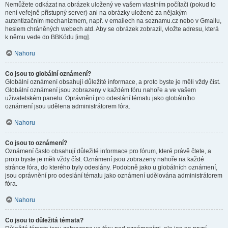
Nemůžete odkázat na obrázek uložený ve vašem vlastním počítači (pokud to
není veřejně přístupný server) ani na obrázky uložené za nějakým
autentizačním mechanizmem, např. v emailech na seznamu.cz nebo v Gmailu,
heslem chráněných webech atd. Aby se obrázek zobrazil, vložte adresu, která
k němu vede do BBKódu [img].
Nahoru
Co jsou to globální oznámení?
Globální oznámení obsahují důležité informace, a proto byste je měli vždy číst.
Globální oznámení jsou zobrazeny v každém fóru nahoře a ve vašem
uživatelském panelu. Oprávnění pro odeslání tématu jako globálního
oznámení jsou udělena administrátorem fóra.
Nahoru
Co jsou to oznámení?
Oznámení často obsahují důležité informace pro fórum, které právě čtete, a
proto byste je měli vždy číst. Oznámení jsou zobrazeny nahoře na každé
stránce fóra, do kterého byly odeslány. Podobně jako u globálních oznámení,
jsou oprávnění pro odeslání tématu jako oznámení udělována administrátorem
fóra.
Nahoru
Co jsou to důležitá témata?