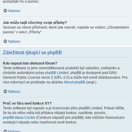
požádejte ho o pomoc.
Nahoru
Jak můžu najít všechny svoje přílohy?
Seznam se všemi přílohami, které jste nahráli, najdete ve vašem „Uživatelském
panelu“ v sekci „Přílohy“.
Nahoru
Záležitosti týkající se phpBB
Kdo napsal toto diskusní fórum?
Tento software (v jeho nemodifikované podobě) byl vytvořen, zveřejněn a
chráněn autorskými právy
phpBB Limited
. phpBB je dostupné pod GNU
General Public License verze 2 (GPL-2.0) a může být volně distribuováno. Pro
více informací se podívejte na stránku
About phpBB
(angl.).
Nahoru
Proč ve fóru není funkce XY?
Tento software byl napsán a je licencován přes phpBB Limited. Pokud věříte,
že by do něho měla být přidána nějaká funkce, navštivte, prosím,
phpBB Ideas Centre
(Centrum nápadů pro phpBB), kde můžete hlasovat pro
existující nápady nebo navrhnout nové funkce.
Nahoru