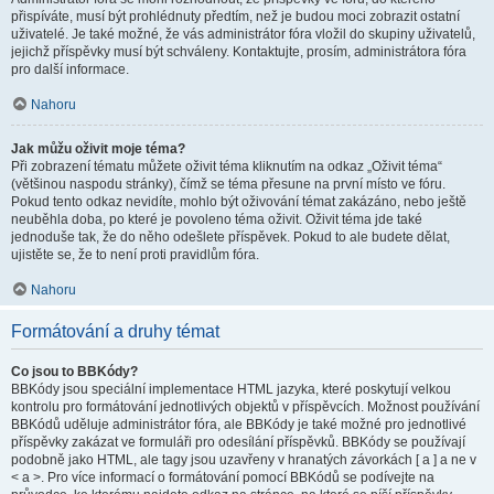
přispíváte, musí být prohlédnuty předtím, než je budou moci zobrazit ostatní
uživatelé. Je také možné, že vás administrátor fóra vložil do skupiny uživatelů,
jejichž příspěvky musí být schváleny. Kontaktujte, prosím, administrátora fóra
pro další informace.
Nahoru
Jak můžu oživit moje téma?
Při zobrazení tématu můžete oživit téma kliknutím na odkaz „Oživit téma“
(většinou naspodu stránky), čímž se téma přesune na první místo ve fóru.
Pokud tento odkaz nevidíte, mohlo být oživování témat zakázáno, nebo ještě
neuběhla doba, po které je povoleno téma oživit. Oživit téma jde také
jednoduše tak, že do něho odešlete příspěvek. Pokud to ale budete dělat,
ujistěte se, že to není proti pravidlům fóra.
Nahoru
Formátování a druhy témat
Co jsou to BBKódy?
BBKódy jsou speciální implementace HTML jazyka, které poskytují velkou
kontrolu pro formátování jednotlivých objektů v příspěvcích. Možnost používání
BBKódů uděluje administrátor fóra, ale BBKódy je také možné pro jednotlivé
příspěvky zakázat ve formuláři pro odesílání příspěvků. BBKódy se používají
podobně jako HTML, ale tagy jsou uzavřeny v hranatých závorkách [ a ] a ne v
< a >. Pro více informací o formátování pomocí BBKódů se podívejte na