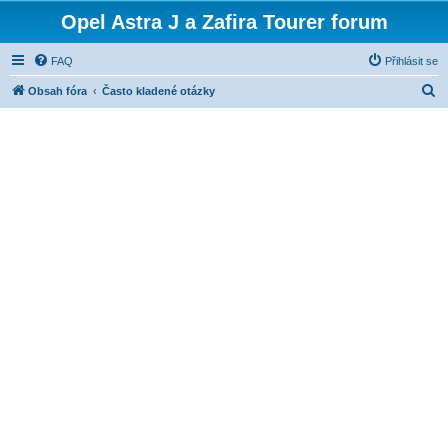
Opel Astra J a Zafira Tourer forum
FAQ
Přihlásit se
H
Obsah fóra
Často kladené otázky
l
e
d
a
t