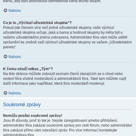
barvu, aby bylo jednodušší identifikovat členy těchto skupin.
Nahoru
Co je to „Výchozí uživatelská skupina“?
Pokud jste členem více než jedné uživatelské skupiny, vaše výchozí
uživatelská skupina určuje, jaká a barva a hodnost skupiny by měla být u
vašeho uživatelského jména zobrazena. Administrátor fóra vám může udělit
oprávnění ke změně vaší výchozí uživatelské skupiny ve vašem „Uživatelském
panelu“.
Nahoru
K čemu slouží odkaz „Tým“?
Na této stránce můžete zobrazit seznam členů starajících se o chod nebo
vedení fóra včetně moderátorů a administrátorů fóra. Také tam můžete najít
další informace jako například, která fóra moderátoři moderují.
Nahoru
Soukromé zprávy
Nemůžu posílat soukromé zprávy!
Jsou tři důvody, proč to tak je. Nejste zaregistrovaní a/nebo přihlášení,
administrátor fóra zakázal soukromé zprávy pro celé fórum, nebo administrátor
fóra zakázal přímo vám odesílání zpráv. Pro více informací kontaktujte
administrátora fóra.