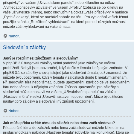
příspěvky“ ve vašem „Uživatelském panelu“, nebo kliknutím na odkaz
„Vyhledat příspěvky uživatele“ ve vašem „Profilu“ (zobrazí se po kliknutí na
vaše uživatelské jméno), nebo kliknutím na odkaz „Vaše příspěvky“ v nabídce
„Rychlé odkazy“, která se nachází nahoře na fóru. Pro vyhledání vašich témat
použijte stránku „Rozšířené vyhledávání“, na které pomocí různých možnosti
můžete zúžit vyhledávání na vaše témata.
Nahoru
Sledování a záložky
Jaký je rozdíl mezi záložkami a sledováním?
V phpBB 3.0 fungovali záložky velmi podobně jako záložky ve vašem
prohlížeči. Nebyli jste upozorněni, když došlo v tématu k nějakým změnám. V
phpBB 3.1 se záložky chovají stejně jako sledování tématu, což znamená, že
můžete být upozorněni, když v tématu v záložkách dojde k nějakým změnám.
Při sledování fóra nebo tématu budete upozorněni, když dojde ve sledovaném
fóru nebo tématu k nějakým změnám. Způsob upozornění pro záložky a
sledování můžete nastavit ve vašem „Uživatelském panelu“ na záložce
„Nastavení fóra“ v sekci „Upravit nastavení upozornění“. Může být užitečné
nastavit pro záložky a sledování jiný způsob upozornění.
Nahoru
Jak můžu přidat určité téma do záložek nebo téma začít sledovat?
Přidat určité téma do záložek nebo téma začít sledovat můžete kliknutím na
příslušný odkaz v nabídce „Nástroje tématu“ (obvykle má ikonu klíče), která se