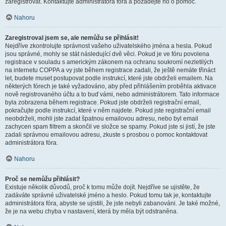
zaregistrovat. Kontaktujte administrátora fóra a požádejte ho o pomoc.
Nahoru
Zaregistroval jsem se, ale nemůžu se přihlásit!
Nejdříve zkontrolujte správnost vašeho uživatelského jména a hesla. Pokud
jsou správné, mohly se stát následující dvě věci. Pokud je ve fóru povolena
registrace v souladu s americkým zákonem na ochranu soukromí nezletilých
na internetu COPPA a vy jste během registrace zadali, že ještě nemáte třináct
let, budete muset postupovat podle instrukcí, které jste obdrželi emailem. Na
některých fórech je také vyžadováno, aby před přihlášením proběhla aktivace
nově registrovaného účtu a to buď vámi, nebo administrátorem. Tato informace
byla zobrazena během registrace. Pokud jste obdrželi registrační email,
pokračujte podle instrukcí, které v něm najdete. Pokud jste registrační email
neobdrželi, mohli jste zadat špatnou emailovou adresu, nebo byl email
zachycen spam filtrem a skončil ve složce se spamy. Pokud jste si jistí, že jste
zadali správnou emailovou adresu, zkuste s prosbou o pomoc kontaktovat
administrátora fóra.
Nahoru
Proč se nemůžu přihlásit?
Existuje několik důvodů, proč k tomu může dojít. Nejdříve se ujistěte, že
zadáváte správné uživatelské jméno a heslo. Pokud tomu tak je, kontaktujte
administrátora fóra, abyste se ujistili, že jste nebyli zabanováni. Je také možné,
že je na webu chyba v nastavení, která by měla být odstraněna.