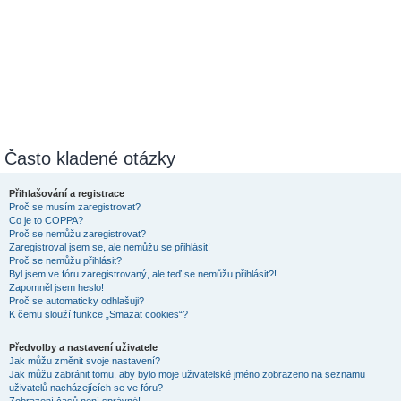
Často kladené otázky
Přihlašování a registrace
Proč se musím zaregistrovat?
Co je to COPPA?
Proč se nemůžu zaregistrovat?
Zaregistroval jsem se, ale nemůžu se přihlásit!
Proč se nemůžu přihlásit?
Byl jsem ve fóru zaregistrovaný, ale teď se nemůžu přihlásit?!
Zapomněl jsem heslo!
Proč se automaticky odhlašuji?
K čemu slouží funkce „Smazat cookies“?
Předvolby a nastavení uživatele
Jak můžu změnit svoje nastavení?
Jak můžu zabránit tomu, aby bylo moje uživatelské jméno zobrazeno na seznamu
uživatelů nacházejících se ve fóru?