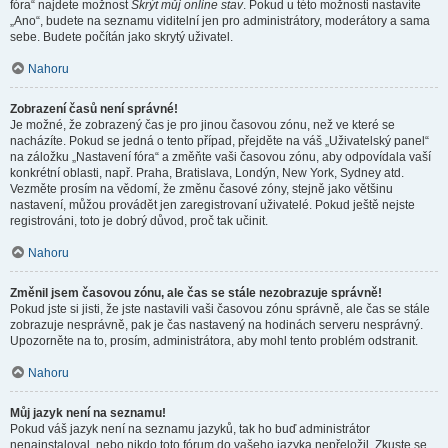
fóra“ najdete možnost
Skrýt můj online stav
. Pokud u této možnosti nastavíte
„Ano“, budete na seznamu viditelní jen pro administrátory, moderátory a sama
sebe. Budete počítán jako skrytý uživatel.
Nahoru
Zobrazení časů není správné!
Je možné, že zobrazený čas je pro jinou časovou zónu, než ve které se
nacházíte. Pokud se jedná o tento případ, přejděte na váš „Uživatelský panel“
na záložku „Nastavení fóra“ a změňte vaši časovou zónu, aby odpovídala vaší
konkrétní oblasti, např. Praha, Bratislava, Londýn, New York, Sydney atd.
Vezměte prosím na vědomí, že změnu časové zóny, stejně jako většinu
nastavení, můžou provádět jen zaregistrovaní uživatelé. Pokud ještě nejste
registrováni, toto je dobrý důvod, proč tak učinit.
Nahoru
Změnil jsem časovou zónu, ale čas se stále nezobrazuje správně!
Pokud jste si jisti, že jste nastavili vaši časovou zónu správně, ale čas se stále
zobrazuje nesprávně, pak je čas nastavený na hodinách serveru nesprávný.
Upozorněte na to, prosím, administrátora, aby mohl tento problém odstranit.
Nahoru
Můj jazyk není na seznamu!
Pokud váš jazyk není na seznamu jazyků, tak ho buď administrátor
nenainstaloval, nebo nikdo toto fórum do vašeho jazyka nepřeložil. Zkuste se