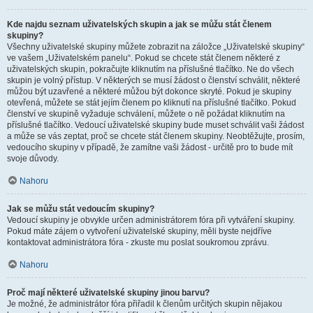
Kde najdu seznam uživatelských skupin a jak se můžu stát členem
skupiny?
Všechny uživatelské skupiny můžete zobrazit na záložce „Uživatelské skupiny“
ve vašem „Uživatelském panelu“. Pokud se chcete stát členem některé z
uživatelských skupin, pokračujte kliknutím na příslušné tlačítko. Ne do všech
skupin je volný přístup. V některých se musí žádost o členství schválit, některé
můžou být uzavřené a některé můžou být dokonce skryté. Pokud je skupiny
otevřená, můžete se stát jejím členem po kliknutí na příslušné tlačítko. Pokud
členství ve skupině vyžaduje schválení, můžete o ně požádat kliknutím na
příslušné tlačítko. Vedoucí uživatelské skupiny bude muset schválit vaši žádost
a může se vás zeptat, proč se chcete stát členem skupiny. Neobtěžujte, prosím,
vedoucího skupiny v případě, že zamítne vaši žádost - určitě pro to bude mít
svoje důvody.
Nahoru
Jak se můžu stát vedoucím skupiny?
Vedoucí skupiny je obvykle určen administrátorem fóra při vytváření skupiny.
Pokud máte zájem o vytvoření uživatelské skupiny, měli byste nejdříve
kontaktovat administrátora fóra - zkuste mu poslat soukromou zprávu.
Nahoru
Proč mají některé uživatelské skupiny jinou barvu?
Je možné, že administrátor fóra přiřadil k členům určitých skupin nějakou