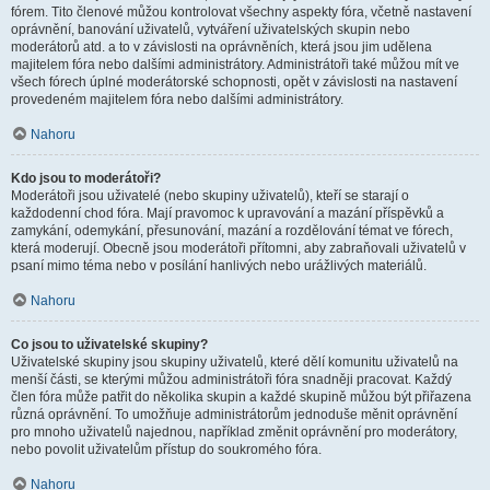
fórem. Tito členové můžou kontrolovat všechny aspekty fóra, včetně nastavení
oprávnění, banování uživatelů, vytváření uživatelských skupin nebo
moderátorů atd. a to v závislosti na oprávněních, která jsou jim udělena
majitelem fóra nebo dalšími administrátory. Administrátoři také můžou mít ve
všech fórech úplné moderátorské schopnosti, opět v závislosti na nastavení
provedeném majitelem fóra nebo dalšími administrátory.
Nahoru
Kdo jsou to moderátoři?
Moderátoři jsou uživatelé (nebo skupiny uživatelů), kteří se starají o
každodenní chod fóra. Mají pravomoc k upravování a mazání příspěvků a
zamykání, odemykání, přesunování, mazání a rozdělování témat ve fórech,
která moderují. Obecně jsou moderátoři přítomni, aby zabraňovali uživatelů v
psaní mimo téma nebo v posílání hanlivých nebo urážlivých materiálů.
Nahoru
Co jsou to uživatelské skupiny?
Uživatelské skupiny jsou skupiny uživatelů, které dělí komunitu uživatelů na
menší části, se kterými můžou administrátoři fóra snadněji pracovat. Každý
člen fóra může patřit do několika skupin a každé skupině můžou být přiřazena
různá oprávnění. To umožňuje administrátorům jednoduše měnit oprávnění
pro mnoho uživatelů najednou, například změnit oprávnění pro moderátory,
nebo povolit uživatelům přístup do soukromého fóra.
Nahoru