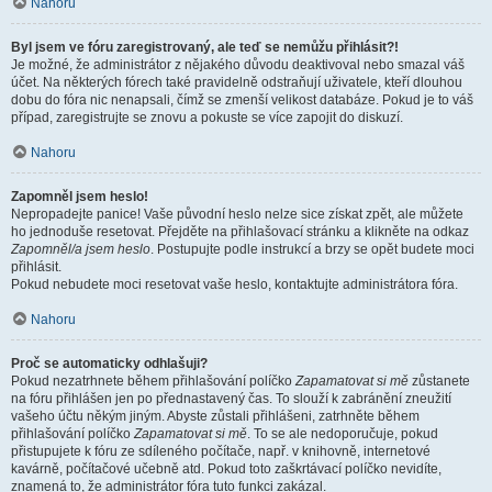
Nahoru
Byl jsem ve fóru zaregistrovaný, ale teď se nemůžu přihlásit?!
Je možné, že administrátor z nějakého důvodu deaktivoval nebo smazal váš
účet. Na některých fórech také pravidelně odstraňují uživatele, kteří dlouhou
dobu do fóra nic nenapsali, čímž se zmenší velikost databáze. Pokud je to váš
případ, zaregistrujte se znovu a pokuste se více zapojit do diskuzí.
Nahoru
Zapomněl jsem heslo!
Nepropadejte panice! Vaše původní heslo nelze sice získat zpět, ale můžete
ho jednoduše resetovat. Přejděte na přihlašovací stránku a klikněte na odkaz
Zapomněl/a jsem heslo
. Postupujte podle instrukcí a brzy se opět budete moci
přihlásit.
Pokud nebudete moci resetovat vaše heslo, kontaktujte administrátora fóra.
Nahoru
Proč se automaticky odhlašuji?
Pokud nezatrhnete během přihlašování políčko
Zapamatovat si mě
zůstanete
na fóru přihlášen jen po přednastavený čas. To slouží k zabránění zneužití
vašeho účtu někým jiným. Abyste zůstali přihlášeni, zatrhněte během
přihlašování políčko
Zapamatovat si mě
. To se ale nedoporučuje, pokud
přistupujete k fóru ze sdíleného počítače, např. v knihovně, internetové
kavárně, počítačové učebně atd. Pokud toto zaškrtávací políčko nevidíte,
znamená to, že administrátor fóra tuto funkci zakázal.