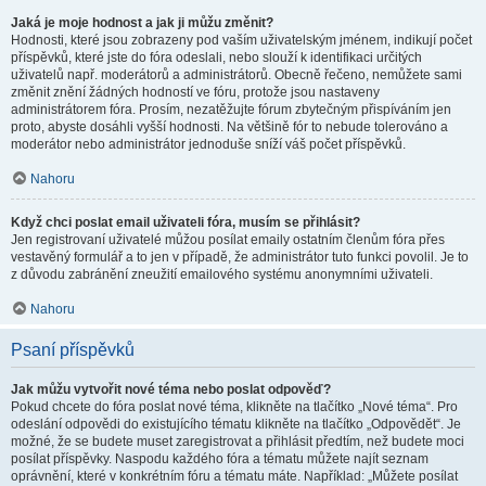
Jaká je moje hodnost a jak ji můžu změnit?
Hodnosti, které jsou zobrazeny pod vaším uživatelským jménem, indikují počet
příspěvků, které jste do fóra odeslali, nebo slouží k identifikaci určitých
uživatelů např. moderátorů a administrátorů. Obecně řečeno, nemůžete sami
změnit znění žádných hodností ve fóru, protože jsou nastaveny
administrátorem fóra. Prosím, nezatěžujte fórum zbytečným přispíváním jen
proto, abyste dosáhli vyšší hodnosti. Na většině fór to nebude tolerováno a
moderátor nebo administrátor jednoduše sníží váš počet příspěvků.
Nahoru
Když chci poslat email uživateli fóra, musím se přihlásit?
Jen registrovaní uživatelé můžou posílat emaily ostatním členům fóra přes
vestavěný formulář a to jen v případě, že administrátor tuto funkci povolil. Je to
z důvodu zabránění zneužití emailového systému anonymními uživateli.
Nahoru
Psaní příspěvků
Jak můžu vytvořit nové téma nebo poslat odpověď?
Pokud chcete do fóra poslat nové téma, klikněte na tlačítko „Nové téma“. Pro
odeslání odpovědi do existujícího tématu klikněte na tlačítko „Odpovědět“. Je
možné, že se budete muset zaregistrovat a přihlásit předtím, než budete moci
posílat příspěvky. Naspodu každého fóra a tématu můžete najít seznam
oprávnění, které v konkrétním fóru a tématu máte. Například: „Můžete posílat