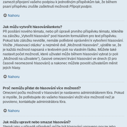
zamezit připojení vašeho podpisu k jednotlivým příspěvkům tak, že během
psaní příspěvku zrušíte zaškrtnutí možnosti
Připojit podpis
.
Nahoru
Jak můžu vytvořit hlasování/anketu?
Při posílání nového tématu, nebo při úpravě prvního příspěvku tématu, klikněte
na záložku „Vytvořit hlasování“ pod hlavním formulářem pro text příspěvku.
Pokud tuto záložku nevidíte, nemáte potřebné oprávnění k vytvoření hlasování.
Vložte „Hlasovací otázku“ a nejméně dvě „Možnosti hlasování“, ujistěte se, že
je každá možnost napsaná v textovém poli na vlastním řádku. Můžete také
nastavit počet možností, které uživatel může během hlasování vybrat (v poli
„Možností na uživatele“), časové omezení trvání hlasování ve dnech (0 pro
časově neomezené hlasování) a nakonec můžete povolit uživatelům měnit
jejich hlasy.
Nahoru
Proč nemůžu přidat do hlasování více možností?
Omezení počtu možností v hlasování je nastaveno administrátorem fóra. Pokud
si myslíte, že potřebujete do vašeho hlasování vložit více možností než je
povoleno, kontaktujte administrátora fóra.
Nahoru
Jak můžu upravit nebo smazat hlasování?
Stejně jako v případě příspěvků může být hlasování upraveno pouze jeho