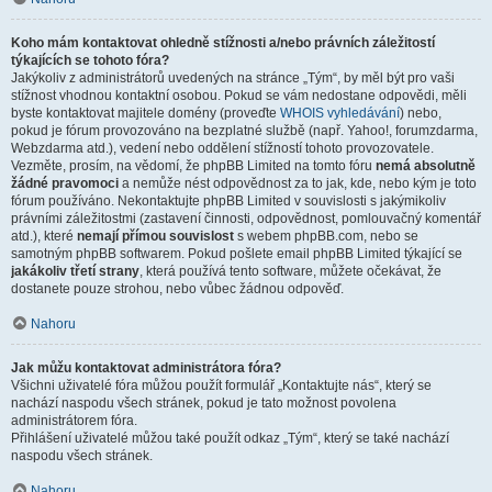
Koho mám kontaktovat ohledně stížnosti a/nebo právních záležitostí
týkajících se tohoto fóra?
Jakýkoliv z administrátorů uvedených na stránce „Tým“, by měl být pro vaši
stížnost vhodnou kontaktní osobou. Pokud se vám nedostane odpovědi, měli
byste kontaktovat majitele domény (proveďte
WHOIS vyhledávání
) nebo,
pokud je fórum provozováno na bezplatné službě (např. Yahoo!, forumzdarma,
Webzdarma atd.), vedení nebo oddělení stížností tohoto provozovatele.
Vezměte, prosím, na vědomí, že phpBB Limited na tomto fóru
nemá absolutně
žádné pravomoci
a nemůže nést odpovědnost za to jak, kde, nebo kým je toto
fórum používáno. Nekontaktujte phpBB Limited v souvislosti s jakýmikoliv
právními záležitostmi (zastavení činnosti, odpovědnost, pomlouvačný komentář
atd.), které
nemají přímou souvislost
s webem phpBB.com, nebo se
samotným phpBB softwarem. Pokud pošlete email phpBB Limited týkající se
jakákoliv třetí strany
, která používá tento software, můžete očekávat, že
dostanete pouze strohou, nebo vůbec žádnou odpověď.
Nahoru
Jak můžu kontaktovat administrátora fóra?
Všichni uživatelé fóra můžou použít formulář „Kontaktujte nás“, který se
nachází naspodu všech stránek, pokud je tato možnost povolena
administrátorem fóra.
Přihlášení uživatelé můžou také použít odkaz „Tým“, který se také nachází
naspodu všech stránek.
Nahoru