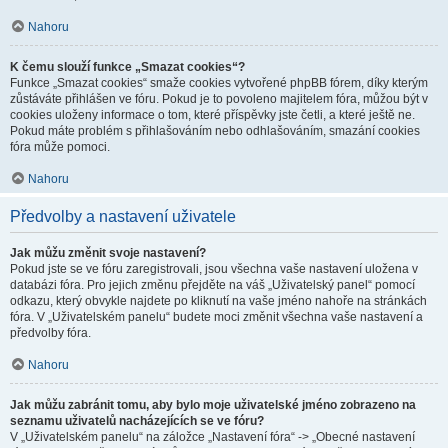
Nahoru
K čemu slouží funkce „Smazat cookies“?
Funkce „Smazat cookies“ smaže cookies vytvořené phpBB fórem, díky kterým
zůstáváte přihlášen ve fóru. Pokud je to povoleno majitelem fóra, můžou být v
cookies uloženy informace o tom, které příspěvky jste četli, a které ještě ne.
Pokud máte problém s přihlašováním nebo odhlašováním, smazání cookies
fóra může pomoci.
Nahoru
Předvolby a nastavení uživatele
Jak můžu změnit svoje nastavení?
Pokud jste se ve fóru zaregistrovali, jsou všechna vaše nastavení uložena v
databázi fóra. Pro jejich změnu přejděte na váš „Uživatelský panel“ pomocí
odkazu, který obvykle najdete po kliknutí na vaše jméno nahoře na stránkách
fóra. V „Uživatelském panelu“ budete moci změnit všechna vaše nastavení a
předvolby fóra.
Nahoru
Jak můžu zabránit tomu, aby bylo moje uživatelské jméno zobrazeno na
seznamu uživatelů nacházejících se ve fóru?
V „Uživatelském panelu“ na záložce „Nastavení fóra“ -> „Obecné nastavení