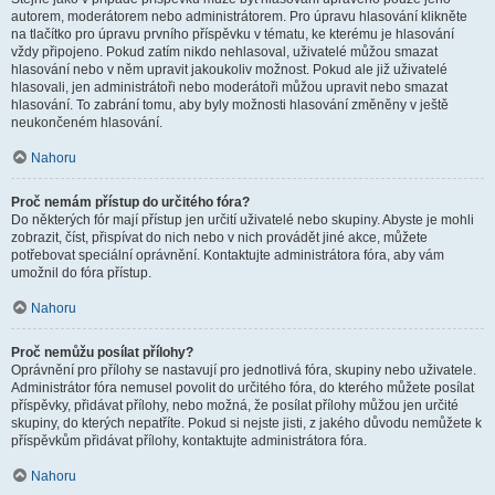
autorem, moderátorem nebo administrátorem. Pro úpravu hlasování klikněte
na tlačítko pro úpravu prvního příspěvku v tématu, ke kterému je hlasování
vždy připojeno. Pokud zatím nikdo nehlasoval, uživatelé můžou smazat
hlasování nebo v něm upravit jakoukoliv možnost. Pokud ale již uživatelé
hlasovali, jen administrátoři nebo moderátoři můžou upravit nebo smazat
hlasování. To zabrání tomu, aby byly možnosti hlasování změněny v ještě
neukončeném hlasování.
Nahoru
Proč nemám přístup do určitého fóra?
Do některých fór mají přístup jen určití uživatelé nebo skupiny. Abyste je mohli
zobrazit, číst, přispívat do nich nebo v nich provádět jiné akce, můžete
potřebovat speciální oprávnění. Kontaktujte administrátora fóra, aby vám
umožnil do fóra přístup.
Nahoru
Proč nemůžu posílat přílohy?
Oprávnění pro přílohy se nastavují pro jednotlivá fóra, skupiny nebo uživatele.
Administrátor fóra nemusel povolit do určitého fóra, do kterého můžete posílat
příspěvky, přidávat přílohy, nebo možná, že posílat přílohy můžou jen určité
skupiny, do kterých nepatříte. Pokud si nejste jisti, z jakého důvodu nemůžete k
příspěvkům přidávat přílohy, kontaktujte administrátora fóra.
Nahoru