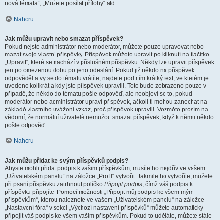
nová témata“, „Můžete posílat přílohy“ atd.
Nahoru
Jak můžu upravit nebo smazat příspěvek?
Pokud nejste administrátor nebo moderátor, můžete pouze upravovat nebo
mazat svoje vlastní příspěvky. Příspěvek můžete upravit po kliknutí na tlačítko
„Upravit“, které se nachází v příslušném příspěvku. Někdy lze upravit příspěvek
jen po omezenou dobu po jeho odeslání. Pokud již někdo na příspěvek
odpověděl a vy se do tématu vrátíte, najdete pod ním krátký text, ve kterém je
uvedeno kolikrát a kdy jste příspěvek upravili. Toto bude zobrazeno pouze v
případě, že někdo do tématu pošle odpověď, ale neobjeví se to, pokud
moderátor nebo administrátor upraví příspěvek, ačkoli ti mohou zanechat na
základě vlastního uvážení vzkaz, proč příspěvek upravili. Vezměte prosím na
vědomí, že normální uživatelé nemůžou smazat příspěvek, když k němu někdo
pošle odpověď.
Nahoru
Jak můžu přidat ke svým příspěvků podpis?
Abyste mohli přidat podpis k vašim příspěvkům, musíte ho nejdřív ve vašem
„Uživatelském panelu“ na záložce „Profil“ vytvořit. Jakmile ho vytvoříte, můžete
při psaní příspěvku zatrhnout políčko
Připojit podpis
, čímž váš podpis k
příspěvku připojíte. Pomocí možnosti „Připojit můj podpis ke všem mým
příspěvkům“, kterou naleznete ve vašem „Uživatelském panelu“ na záložce
„Nastavení fóra“ v sekci „Výchozí nastavení příspěvků“ můžete automaticky
připojit váš podpis ke všem vašim příspěvkům. Pokud to uděláte, můžete stále