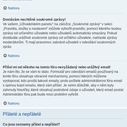
Nahoru
Dostávám nechtěné soukromé zprávy!
Ve vašem „Uživatelském panelu“ na záložce „Soukromé zprávy“ v sekci
„Pravidla, složky a nastavení“ můžete vytvořit pravidlo, pomocí kterého budou
zprávy od určeného uživatele nebo uživatelů automaticky smazány. Pokud
dostáváte urážlivé soukromé zprávy od určitého uživatele, nahlaste zprávy
moderátorům. Ti mají pravomoc zabránit uživateli v odesílání soukromých
zpráv.
Nahoru
Přišel mi od někoho na tomto fóru nevyžádaný nebo urážlivý email!
Je nám líto, že se vám to stalo. Formulář pro odesílání emailů používaný na
tomto fóru obsahuje obranné mechanismy, pomocí kterých můžeme
vystopovat, kdo posílá takové emaily, proto pošlete administrátorovi fóra email
s úplnou kopií emailu, který vám přišel. Je velmi důležité, aby v něm byly
zahrnuty hlavičky, které obsahují podrobné údaje o uživateli, který email poslal.
Administrátor fóra pak bude moci problém vyřešit.
Nahoru
Přátelé a nepřátelé
Co jsou seznamy přátel a nepřátel?