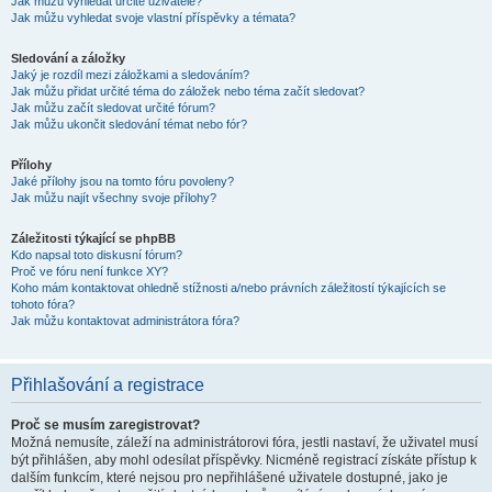
Jak můžu vyhledat určité uživatele?
Jak můžu vyhledat svoje vlastní příspěvky a témata?
Sledování a záložky
Jaký je rozdíl mezi záložkami a sledováním?
Jak můžu přidat určité téma do záložek nebo téma začít sledovat?
Jak můžu začít sledovat určité fórum?
Jak můžu ukončit sledování témat nebo fór?
Přílohy
Jaké přílohy jsou na tomto fóru povoleny?
Jak můžu najít všechny svoje přílohy?
Záležitosti týkající se phpBB
Kdo napsal toto diskusní fórum?
Proč ve fóru není funkce XY?
Koho mám kontaktovat ohledně stížnosti a/nebo právních záležitostí týkajících se
tohoto fóra?
Jak můžu kontaktovat administrátora fóra?
Přihlašování a registrace
Proč se musím zaregistrovat?
Možná nemusíte, záleží na administrátorovi fóra, jestli nastaví, že uživatel musí
být přihlášen, aby mohl odesílat příspěvky. Nicméně registrací získáte přístup k
dalším funkcím, které nejsou pro nepřihlášené uživatele dostupné, jako je