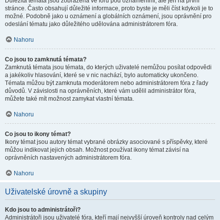
Důležitá témata jsou zobrazena ve fóru pod oznámeními, ale jen na první
stránce. Často obsahují důležité informace, proto byste je měli číst kdykoli je to
možné. Podobně jako u oznámení a globálních oznámení, jsou oprávnění pro
odeslání tématu jako důležitého udělována administrátorem fóra.
Nahoru
Co jsou to zamknutá témata?
Zamknutá témata jsou témata, do kterých uživatelé nemůžou posílat odpovědi
a jakékoliv hlasování, které se v nic nachází, bylo automaticky ukončeno.
Témata můžou být zamknuta moderátorem nebo administrátorem fóra z řady
důvodů. V závislosti na oprávněních, které vám udělil administrátor fóra,
můžete také mít možnost zamykat vlastní témata.
Nahoru
Co jsou to ikony témat?
Ikony témat jsou autory témat vybrané obrázky asociované s příspěvky, které
můžou indikovat jejich obsah. Možnost používat ikony témat závisí na
oprávněních nastavených administrátorem fóra.
Nahoru
Uživatelské úrovně a skupiny
Kdo jsou to administrátoři?
Administrátoři jsou uživatelé fóra, kteří mají nejvyšší úroveň kontroly nad celým