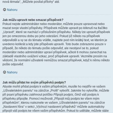
nová témata“, „Můžete posílat přílohy“ atd.
Nahoru
Jak můžu upravit nebo smazat příspěvek?
Pokud nejste administrátor nebo moderátor, můžete pouze upravovat nebo
mazat svoje vlastní příspěvky. Příspěvek můžete upravit po kliknutí na tlačítko
„Upravit“, které se nachází v příslušném příspěvku. Někdy lze upravit příspěvek
jen po omezenou dobu po jeho odeslání. Pokud již někdo na příspěvek
odpověděl a vy se do tématu vrátíte, najdete pod ním krátký text, ve kterém je
uvedeno kolikrát a kdy jste příspěvek upravili. Toto bude zobrazeno pouze v
případě, že někdo do tématu pošle odpověď, ale neobjeví se to, pokud
moderátor nebo administrátor upraví příspěvek, ačkoli ti mohou zanechat na
základě vlastního uvážení vzkaz, proč příspěvek upravili. Vezměte prosím na
vědomí, že normální uživatelé nemůžou smazat příspěvek, když k němu někdo
pošle odpověď.
Nahoru
Jak můžu přidat ke svým příspěvků podpis?
Abyste mohli přidat podpis k vašim příspěvkům, musíte ho nejdřív ve vašem
„Uživatelském panelu“ na záložce „Profil“ vytvořit. Jakmile ho vytvoříte, můžete
při psaní příspěvku zatrhnout políčko
Připojit podpis
, čímž váš podpis k
příspěvku připojíte. Pomocí možnosti „Připojit můj podpis ke všem mým
příspěvkům“, kterou naleznete ve vašem „Uživatelském panelu“ na záložce
„Nastavení fóra“ v sekci „Výchozí nastavení příspěvků“ můžete automaticky
připojit váš podpis ke všem vašim příspěvkům. Pokud to uděláte, můžete stále