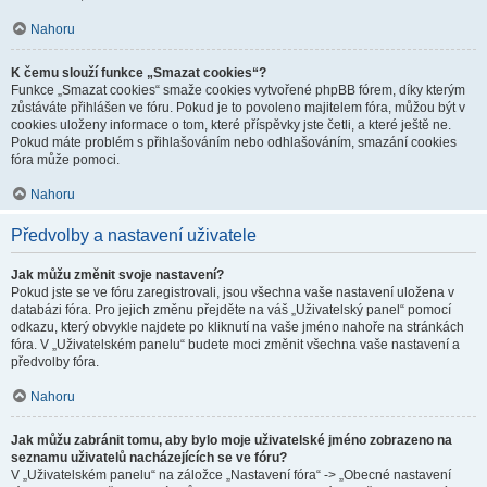
Nahoru
K čemu slouží funkce „Smazat cookies“?
Funkce „Smazat cookies“ smaže cookies vytvořené phpBB fórem, díky kterým
zůstáváte přihlášen ve fóru. Pokud je to povoleno majitelem fóra, můžou být v
cookies uloženy informace o tom, které příspěvky jste četli, a které ještě ne.
Pokud máte problém s přihlašováním nebo odhlašováním, smazání cookies
fóra může pomoci.
Nahoru
Předvolby a nastavení uživatele
Jak můžu změnit svoje nastavení?
Pokud jste se ve fóru zaregistrovali, jsou všechna vaše nastavení uložena v
databázi fóra. Pro jejich změnu přejděte na váš „Uživatelský panel“ pomocí
odkazu, který obvykle najdete po kliknutí na vaše jméno nahoře na stránkách
fóra. V „Uživatelském panelu“ budete moci změnit všechna vaše nastavení a
předvolby fóra.
Nahoru
Jak můžu zabránit tomu, aby bylo moje uživatelské jméno zobrazeno na
seznamu uživatelů nacházejících se ve fóru?
V „Uživatelském panelu“ na záložce „Nastavení fóra“ -> „Obecné nastavení