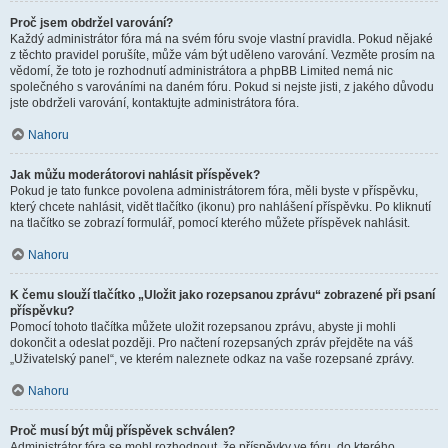
Proč jsem obdržel varování?
Každý administrátor fóra má na svém fóru svoje vlastní pravidla. Pokud nějaké
z těchto pravidel porušíte, může vám být uděleno varování. Vezměte prosím na
vědomí, že toto je rozhodnutí administrátora a phpBB Limited nemá nic
společného s varováními na daném fóru. Pokud si nejste jisti, z jakého důvodu
jste obdrželi varování, kontaktujte administrátora fóra.
Nahoru
Jak můžu moderátorovi nahlásit příspěvek?
Pokud je tato funkce povolena administrátorem fóra, měli byste v příspěvku,
který chcete nahlásit, vidět tlačítko (ikonu) pro nahlášení příspěvku. Po kliknutí
na tlačítko se zobrazí formulář, pomocí kterého můžete příspěvek nahlásit.
Nahoru
K čemu slouží tlačítko „Uložit jako rozepsanou zprávu“ zobrazené při psaní
příspěvku?
Pomocí tohoto tlačítka můžete uložit rozepsanou zprávu, abyste ji mohli
dokončit a odeslat později. Pro načtení rozepsaných zpráv přejděte na váš
„Uživatelský panel“, ve kterém naleznete odkaz na vaše rozepsané zprávy.
Nahoru
Proč musí být můj příspěvek schválen?
Administrátor fóra se mohl rozhodnout, že příspěvky ve fóru, do kterého