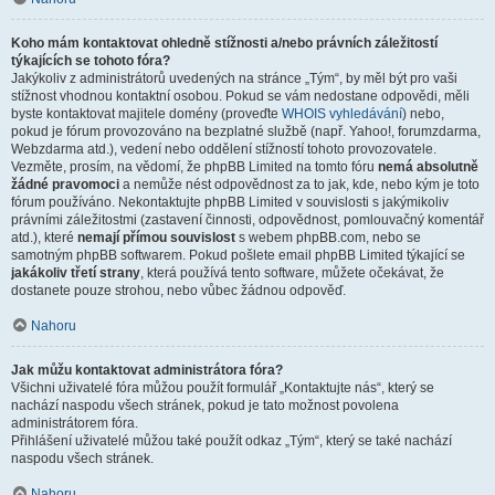
Koho mám kontaktovat ohledně stížnosti a/nebo právních záležitostí
týkajících se tohoto fóra?
Jakýkoliv z administrátorů uvedených na stránce „Tým“, by měl být pro vaši
stížnost vhodnou kontaktní osobou. Pokud se vám nedostane odpovědi, měli
byste kontaktovat majitele domény (proveďte
WHOIS vyhledávání
) nebo,
pokud je fórum provozováno na bezplatné službě (např. Yahoo!, forumzdarma,
Webzdarma atd.), vedení nebo oddělení stížností tohoto provozovatele.
Vezměte, prosím, na vědomí, že phpBB Limited na tomto fóru
nemá absolutně
žádné pravomoci
a nemůže nést odpovědnost za to jak, kde, nebo kým je toto
fórum používáno. Nekontaktujte phpBB Limited v souvislosti s jakýmikoliv
právními záležitostmi (zastavení činnosti, odpovědnost, pomlouvačný komentář
atd.), které
nemají přímou souvislost
s webem phpBB.com, nebo se
samotným phpBB softwarem. Pokud pošlete email phpBB Limited týkající se
jakákoliv třetí strany
, která používá tento software, můžete očekávat, že
dostanete pouze strohou, nebo vůbec žádnou odpověď.
Nahoru
Jak můžu kontaktovat administrátora fóra?
Všichni uživatelé fóra můžou použít formulář „Kontaktujte nás“, který se
nachází naspodu všech stránek, pokud je tato možnost povolena
administrátorem fóra.
Přihlášení uživatelé můžou také použít odkaz „Tým“, který se také nachází
naspodu všech stránek.
Nahoru