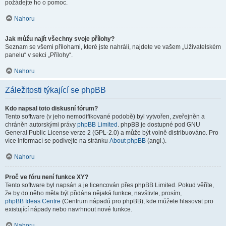
požádejte ho o pomoc.
Nahoru
Jak můžu najít všechny svoje přílohy?
Seznam se všemi přílohami, které jste nahráli, najdete ve vašem „Uživatelském
panelu“ v sekci „Přílohy“.
Nahoru
Záležitosti týkající se phpBB
Kdo napsal toto diskusní fórum?
Tento software (v jeho nemodifikované podobě) byl vytvořen, zveřejněn a
chráněn autorskými právy
phpBB Limited
. phpBB je dostupné pod GNU
General Public License verze 2 (GPL-2.0) a může být volně distribuováno. Pro
více informací se podívejte na stránku
About phpBB
(angl.).
Nahoru
Proč ve fóru není funkce XY?
Tento software byl napsán a je licencován přes phpBB Limited. Pokud věříte,
že by do něho měla být přidána nějaká funkce, navštivte, prosím,
phpBB Ideas Centre
(Centrum nápadů pro phpBB), kde můžete hlasovat pro
existující nápady nebo navrhnout nové funkce.
Nahoru