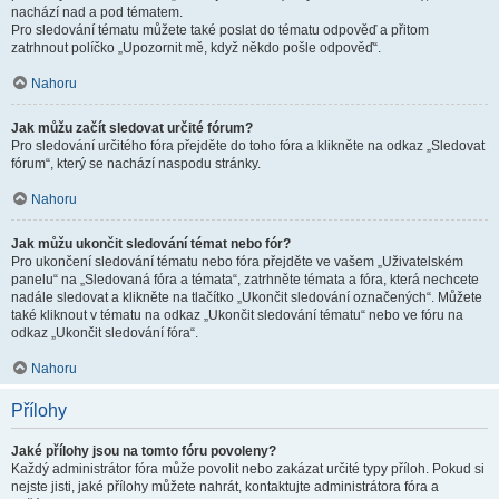
nachází nad a pod tématem.
Pro sledování tématu můžete také poslat do tématu odpověď a přitom
zatrhnout políčko „Upozornit mě, když někdo pošle odpověď“.
Nahoru
Jak můžu začít sledovat určité fórum?
Pro sledování určitého fóra přejděte do toho fóra a klikněte na odkaz „Sledovat
fórum“, který se nachází naspodu stránky.
Nahoru
Jak můžu ukončit sledování témat nebo fór?
Pro ukončení sledování tématu nebo fóra přejděte ve vašem „Uživatelském
panelu“ na „Sledovaná fóra a témata“, zatrhněte témata a fóra, která nechcete
nadále sledovat a klikněte na tlačítko „Ukončit sledování označených“. Můžete
také kliknout v tématu na odkaz „Ukončit sledování tématu“ nebo ve fóru na
odkaz „Ukončit sledování fóra“.
Nahoru
Přílohy
Jaké přílohy jsou na tomto fóru povoleny?
Každý administrátor fóra může povolit nebo zakázat určité typy příloh. Pokud si
nejste jisti, jaké přílohy můžete nahrát, kontaktujte administrátora fóra a