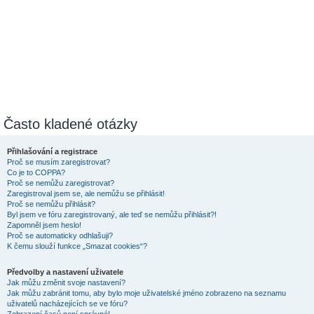
Často kladené otázky
Přihlašování a registrace
Proč se musím zaregistrovat?
Co je to COPPA?
Proč se nemůžu zaregistrovat?
Zaregistroval jsem se, ale nemůžu se přihlásit!
Proč se nemůžu přihlásit?
Byl jsem ve fóru zaregistrovaný, ale teď se nemůžu přihlásit?!
Zapomněl jsem heslo!
Proč se automaticky odhlašuji?
K čemu slouží funkce „Smazat cookies“?
Předvolby a nastavení uživatele
Jak můžu změnit svoje nastavení?
Jak můžu zabránit tomu, aby bylo moje uživatelské jméno zobrazeno na seznamu
uživatelů nacházejících se ve fóru?