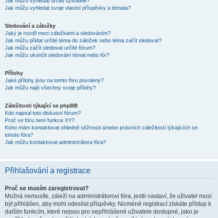
Jak můžu vyhledat určité uživatele?
Jak můžu vyhledat svoje vlastní příspěvky a témata?
Sledování a záložky
Jaký je rozdíl mezi záložkami a sledováním?
Jak můžu přidat určité téma do záložek nebo téma začít sledovat?
Jak můžu začít sledovat určité fórum?
Jak můžu ukončit sledování témat nebo fór?
Přílohy
Jaké přílohy jsou na tomto fóru povoleny?
Jak můžu najít všechny svoje přílohy?
Záležitosti týkající se phpBB
Kdo napsal toto diskusní fórum?
Proč ve fóru není funkce XY?
Koho mám kontaktovat ohledně stížnosti a/nebo právních záležitostí týkajících se
tohoto fóra?
Jak můžu kontaktovat administrátora fóra?
Přihlašování a registrace
Proč se musím zaregistrovat?
Možná nemusíte, záleží na administrátorovi fóra, jestli nastaví, že uživatel musí
být přihlášen, aby mohl odesílat příspěvky. Nicméně registrací získáte přístup k
dalším funkcím, které nejsou pro nepřihlášené uživatele dostupné, jako je