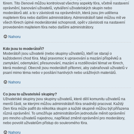
fórem. Tito členové můžou kontrolovat všechny aspekty fóra, včetně nastavení
oprávnění, banování uživatelů, vytváření uživatelských skupin nebo
moderátorů atd. a to v závislosti na oprávněních, která jsou jim udělena
majitelem fóra nebo dalšími administrátory. Administrátoři také můžou mít ve
všech fórech úplné moderátorské schopnosti, opět v závislosti na nastavení
provedeném majitelem fóra nebo dalšími administrátory.
Nahoru
Kdo jsou to moderátoři?
Moderátoři jsou uživatelé (nebo skupiny uživatelů), kteří se starají o
každodenní chod fóra. Mají pravomoc k upravování a mazání příspěvků a
zamykání, odemykání, přesunování, mazání a rozdělování témat ve fórech,
která moderují. Obecně jsou moderátoři přítomni, aby zabraňovali uživatelů v
psaní mimo téma nebo v posílání hanlivých nebo urážlivých materiálů.
Nahoru
Co jsou to uživatelské skupiny?
Uživatelské skupiny jsou skupiny uživatelů, které dělí komunitu uživatelů na
menší části, se kterými můžou administrátoři fóra snadněji pracovat. Každý
člen fóra může patřit do několika skupin a každé skupině můžou být přiřazena
různá oprávnění. To umožňuje administrátorům jednoduše měnit oprávnění
pro mnoho uživatelů najednou, například změnit oprávnění pro moderátory,
nebo povolit uživatelům přístup do soukromého fóra.
Nahoru