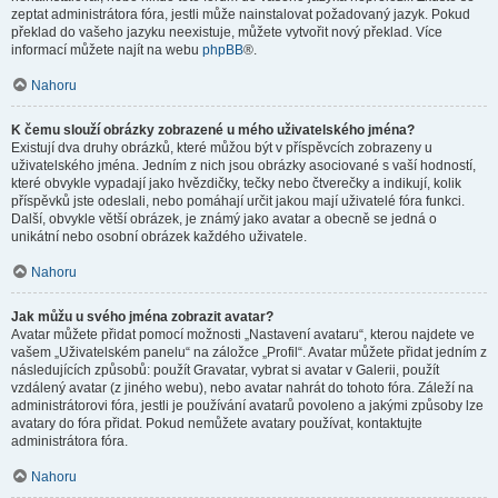
zeptat administrátora fóra, jestli může nainstalovat požadovaný jazyk. Pokud
překlad do vašeho jazyku neexistuje, můžete vytvořit nový překlad. Více
informací můžete najít na webu
phpBB
®.
Nahoru
K čemu slouží obrázky zobrazené u mého uživatelského jména?
Existují dva druhy obrázků, které můžou být v příspěvcích zobrazeny u
uživatelského jména. Jedním z nich jsou obrázky asociované s vaší hodností,
které obvykle vypadají jako hvězdičky, tečky nebo čtverečky a indikují, kolik
příspěvků jste odeslali, nebo pomáhají určit jakou mají uživatelé fóra funkci.
Další, obvykle větší obrázek, je známý jako avatar a obecně se jedná o
unikátní nebo osobní obrázek každého uživatele.
Nahoru
Jak můžu u svého jména zobrazit avatar?
Avatar můžete přidat pomocí možnosti „Nastavení avataru“, kterou najdete ve
vašem „Uživatelském panelu“ na záložce „Profil“. Avatar můžete přidat jedním z
následujících způsobů: použít Gravatar, vybrat si avatar v Galerii, použít
vzdálený avatar (z jiného webu), nebo avatar nahrát do tohoto fóra. Záleží na
administrátorovi fóra, jestli je používání avatarů povoleno a jakými způsoby lze
avatary do fóra přidat. Pokud nemůžete avatary používat, kontaktujte
administrátora fóra.
Nahoru