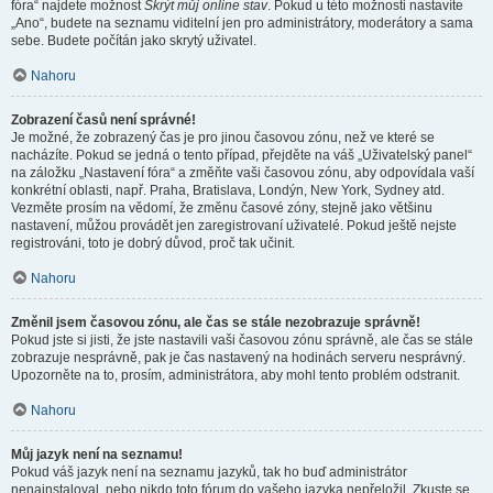
fóra“ najdete možnost
Skrýt můj online stav
. Pokud u této možnosti nastavíte
„Ano“, budete na seznamu viditelní jen pro administrátory, moderátory a sama
sebe. Budete počítán jako skrytý uživatel.
Nahoru
Zobrazení časů není správné!
Je možné, že zobrazený čas je pro jinou časovou zónu, než ve které se
nacházíte. Pokud se jedná o tento případ, přejděte na váš „Uživatelský panel“
na záložku „Nastavení fóra“ a změňte vaši časovou zónu, aby odpovídala vaší
konkrétní oblasti, např. Praha, Bratislava, Londýn, New York, Sydney atd.
Vezměte prosím na vědomí, že změnu časové zóny, stejně jako většinu
nastavení, můžou provádět jen zaregistrovaní uživatelé. Pokud ještě nejste
registrováni, toto je dobrý důvod, proč tak učinit.
Nahoru
Změnil jsem časovou zónu, ale čas se stále nezobrazuje správně!
Pokud jste si jisti, že jste nastavili vaši časovou zónu správně, ale čas se stále
zobrazuje nesprávně, pak je čas nastavený na hodinách serveru nesprávný.
Upozorněte na to, prosím, administrátora, aby mohl tento problém odstranit.
Nahoru
Můj jazyk není na seznamu!
Pokud váš jazyk není na seznamu jazyků, tak ho buď administrátor
nenainstaloval, nebo nikdo toto fórum do vašeho jazyka nepřeložil. Zkuste se