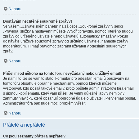
Nahoru
Dostávám nechtěné soukromé zprávy!
Ve vašem „Uživatelském panelu“ na záložce „Soukromé zprávy“ v sekci
„Pravidla, složky a nastavení“ můžete vytvořit pravidlo, pomocí kterého budou
zprávy od určeného uživatele nebo uživatelů automaticky smazány. Pokud
dostáváte urážlivé soukromé zprávy od určitého uživatele, nahlaste zprávy
moderátorům. Ti mají pravomoc zabránit uživateli v odesílání soukromých
zpráv.
Nahoru
Přišel mi od někoho na tomto fóru nevyžádaný nebo urážlivý email!
Je nám líto, že se vám to stalo. Formulář pro odesílání emailů používaný na
tomto fóru obsahuje obranné mechanismy, pomocí kterých můžeme
vystopovat, kdo posílá takové emaily, proto pošlete administrátorovi fóra email
s úplnou kopií emailu, který vám přišel. Je velmi důležité, aby v něm byly
zahrnuty hlavičky, které obsahují podrobné údaje o uživateli, který email poslal.
Administrátor fóra pak bude moci problém vyřešit.
Nahoru
Přátelé a nepřátelé
Co jsou seznamy přátel a nepřátel?