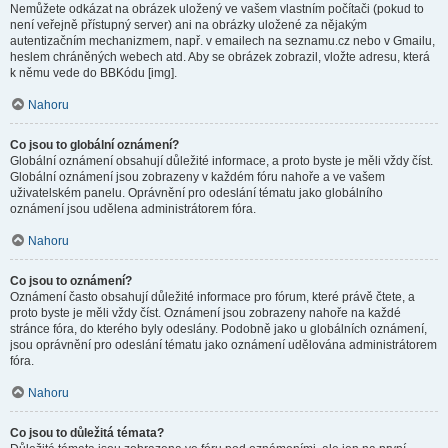
Nemůžete odkázat na obrázek uložený ve vašem vlastním počítači (pokud to
není veřejně přístupný server) ani na obrázky uložené za nějakým
autentizačním mechanizmem, např. v emailech na seznamu.cz nebo v Gmailu,
heslem chráněných webech atd. Aby se obrázek zobrazil, vložte adresu, která
k němu vede do BBKódu [img].
Nahoru
Co jsou to globální oznámení?
Globální oznámení obsahují důležité informace, a proto byste je měli vždy číst.
Globální oznámení jsou zobrazeny v každém fóru nahoře a ve vašem
uživatelském panelu. Oprávnění pro odeslání tématu jako globálního
oznámení jsou udělena administrátorem fóra.
Nahoru
Co jsou to oznámení?
Oznámení často obsahují důležité informace pro fórum, které právě čtete, a
proto byste je měli vždy číst. Oznámení jsou zobrazeny nahoře na každé
stránce fóra, do kterého byly odeslány. Podobně jako u globálních oznámení,
jsou oprávnění pro odeslání tématu jako oznámení udělována administrátorem
fóra.
Nahoru
Co jsou to důležitá témata?