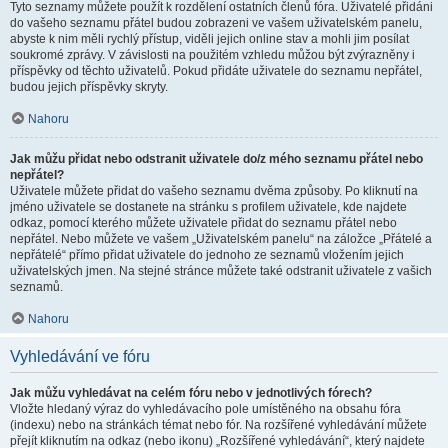
Tyto seznamy můžete použít k rozdělení ostatních členů fóra. Uživatelé přidáni
do vašeho seznamu přátel budou zobrazeni ve vašem uživatelském panelu,
abyste k nim měli rychlý přístup, viděli jejich online stav a mohli jim posílat
soukromé zprávy. V závislosti na použitém vzhledu můžou být zvýrazněny i
příspěvky od těchto uživatelů. Pokud přidáte uživatele do seznamu nepřátel,
budou jejich příspěvky skryty.
Nahoru
Jak můžu přidat nebo odstranit uživatele do/z mého seznamu přátel nebo
nepřátel?
Uživatele můžete přidat do vašeho seznamu dvěma způsoby. Po kliknutí na
jméno uživatele se dostanete na stránku s profilem uživatele, kde najdete
odkaz, pomocí kterého můžete uživatele přidat do seznamu přátel nebo
nepřátel. Nebo můžete ve vašem „Uživatelském panelu“ na záložce „Přátelé a
nepřátelé“ přímo přidat uživatele do jednoho ze seznamů vložením jejich
uživatelských jmen. Na stejné stránce můžete také odstranit uživatele z vašich
seznamů.
Nahoru
Vyhledávání ve fóru
Jak můžu vyhledávat na celém fóru nebo v jednotlivých fórech?
Vložte hledaný výraz do vyhledávacího pole umístěného na obsahu fóra
(indexu) nebo na stránkách témat nebo fór. Na rozšířené vyhledávání můžete
přejít kliknutím na odkaz (nebo ikonu) „Rozšířené vyhledávání“, který najdete