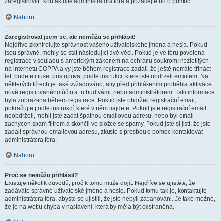
zaregistrovat. Kontaktujte administrátora fóra a požádejte ho o pomoc.
Nahoru
Zaregistroval jsem se, ale nemůžu se přihlásit!
Nejdříve zkontrolujte správnost vašeho uživatelského jména a hesla. Pokud
jsou správné, mohly se stát následující dvě věci. Pokud je ve fóru povolena
registrace v souladu s americkým zákonem na ochranu soukromí nezletilých
na internetu COPPA a vy jste během registrace zadali, že ještě nemáte třináct
let, budete muset postupovat podle instrukcí, které jste obdrželi emailem. Na
některých fórech je také vyžadováno, aby před přihlášením proběhla aktivace
nově registrovaného účtu a to buď vámi, nebo administrátorem. Tato informace
byla zobrazena během registrace. Pokud jste obdrželi registrační email,
pokračujte podle instrukcí, které v něm najdete. Pokud jste registrační email
neobdrželi, mohli jste zadat špatnou emailovou adresu, nebo byl email
zachycen spam filtrem a skončil ve složce se spamy. Pokud jste si jistí, že jste
zadali správnou emailovou adresu, zkuste s prosbou o pomoc kontaktovat
administrátora fóra.
Nahoru
Proč se nemůžu přihlásit?
Existuje několik důvodů, proč k tomu může dojít. Nejdříve se ujistěte, že
zadáváte správné uživatelské jméno a heslo. Pokud tomu tak je, kontaktujte
administrátora fóra, abyste se ujistili, že jste nebyli zabanováni. Je také možné,
že je na webu chyba v nastavení, která by měla být odstraněna.