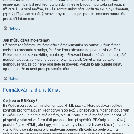
přispíváte, musí být prohlédnuty předtím, než je budou moci zobrazit ostatní
uživatelé. Je také možné, že vás administrátor fóra vložil do skupiny uživatelů,
jejichž příspěvky musí být schváleny. Kontaktujte, prosím, administrátora fóra
pro další informace.
Nahoru
Jak můžu oživit moje téma?
Při zobrazení tématu můžete oživit téma kliknutím na odkaz „Oživit téma“
(většinou naspodu stránky), čímž se téma přesune na první místo ve fóru.
Pokud tento odkaz nevidíte, mohlo být oživování témat zakázáno, nebo ještě
neuběhla doba, po které je povoleno téma oživit. Oživit téma jde také
jednoduše tak, že do něho odešlete příspěvek. Pokud to ale budete dělat,
ujistěte se, že to není proti pravidlům fóra.
Nahoru
Formátování a druhy témat
Co jsou to BBKódy?
BBKódy jsou speciální implementace HTML jazyka, které poskytují velkou
kontrolu pro formátování jednotlivých objektů v příspěvcích. Možnost používání
BBKódů uděluje administrátor fóra, ale BBKódy je také možné pro jednotlivé
příspěvky zakázat ve formuláři pro odesílání příspěvků. BBKódy se používají
podobně jako HTML, ale tagy jsou uzavřeny v hranatých závorkách [ a ] a ne v
< a >. Pro více informací o formátování pomocí BBKódů se podívejte na