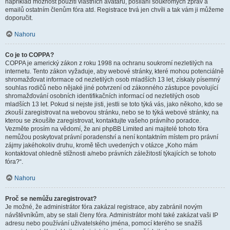
například možnost použití vlastních avatarů, posílání soukromých zpráv a
emailů ostatním členům fóra atd. Registrace trvá jen chvíli a tak vám ji můžeme
doporučit.
Nahoru
Co je to COPPA?
COPPA je americký zákon z roku 1998 na ochranu soukromí nezletilých na
internetu. Tento zákon vyžaduje, aby webové stránky, které mohou potenciálně
shromažďovat informace od nezletilých osob mladších 13 let, získaly písemný
souhlas rodičů nebo nějaké jiné potvrzení od zákonného zástupce povolující
shromažďování osobních identifikačních informací od nezletilých osob
mladších 13 let. Pokud si nejste jisti, jestli se toto týká vás, jako někoho, kdo se
zkouší zaregistrovat na webovou stránku, nebo se to týká webové stránky, na
kterou se zkoušíte zaregistrovat, kontaktujte vašeho právního poradce.
Vezměte prosím na vědomí, že ani phpBB Limited ani majitelé tohoto fóra
nemůžou poskytovat právní poradenství a není kontaktním místem pro právní
zájmy jakéhokoliv druhu, kromě těch uvedených v otázce „Koho mám
kontaktovat ohledně stížnosti a/nebo právních záležitostí týkajících se tohoto
fóra?“.
Nahoru
Proč se nemůžu zaregistrovat?
Je možné, že administrátor fóra zakázal registrace, aby zabránil novým
návštěvníkům, aby se stali členy fóra. Administrátor mohl také zakázat vaši IP
adresu nebo používání uživatelského jména, pomocí kterého se snažíš