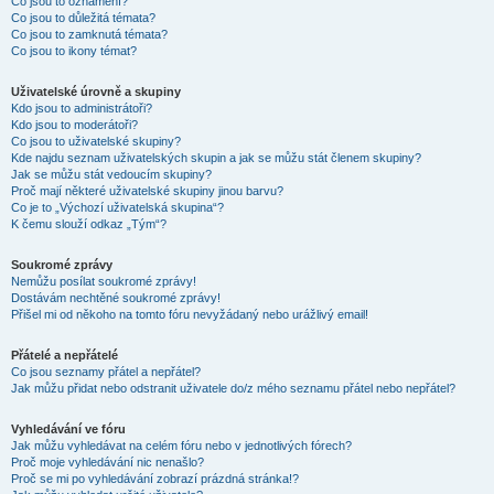
Co jsou to oznámení?
Co jsou to důležitá témata?
Co jsou to zamknutá témata?
Co jsou to ikony témat?
Uživatelské úrovně a skupiny
Kdo jsou to administrátoři?
Kdo jsou to moderátoři?
Co jsou to uživatelské skupiny?
Kde najdu seznam uživatelských skupin a jak se můžu stát členem skupiny?
Jak se můžu stát vedoucím skupiny?
Proč mají některé uživatelské skupiny jinou barvu?
Co je to „Výchozí uživatelská skupina“?
K čemu slouží odkaz „Tým“?
Soukromé zprávy
Nemůžu posílat soukromé zprávy!
Dostávám nechtěné soukromé zprávy!
Přišel mi od někoho na tomto fóru nevyžádaný nebo urážlivý email!
Přátelé a nepřátelé
Co jsou seznamy přátel a nepřátel?
Jak můžu přidat nebo odstranit uživatele do/z mého seznamu přátel nebo nepřátel?
Vyhledávání ve fóru
Jak můžu vyhledávat na celém fóru nebo v jednotlivých fórech?
Proč moje vyhledávání nic nenašlo?
Proč se mi po vyhledávání zobrazí prázdná stránka!?