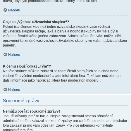
barvu, aby bylo jednodušší identifikovat členy těchto skupin.
Nahoru
Co je to „Výchozí uživatelská skupina“?
Pokud jste členem více než jedné uživatelské skupiny, vaše výchozí
uživatelská skupina určuje, jaká a barva a hodnost skupiny by měla být u
vašeho uživatelského jména zobrazena. Administrátor fóra vám může udělit
oprávnění ke změně vaší výchozí uživatelské skupiny ve vašem „Uživatelském
panelu“.
Nahoru
K čemu slouží odkaz „Tým“?
Na této stránce můžete zobrazit seznam členů starajících se o chod nebo
vedení fóra včetně moderátorů a administrátorů fóra. Také tam můžete najít
další informace jako například, která fóra moderátoři moderují.
Nahoru
Soukromé zprávy
Nemůžu posílat soukromé zprávy!
Jsou tři důvody, proč to tak je. Nejste zaregistrovaní a/nebo přihlášení,
administrátor fóra zakázal soukromé zprávy pro celé fórum, nebo administrátor
fóra zakázal přímo vám odesílání zpráv. Pro více informací kontaktujte
administrátora fóra.