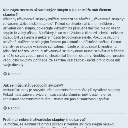
Kde najdu seznam uživatelských skupin a jak se můžu stát členem
skupiny?
Všechny uživatelské skupiny můžete zobrazit na záložce „Uživatelské skupiny“
ve vašem „Uživatelském panelu“. Pokud se chcete stát členem některé z
uživatelských skupin, pokračujte kliknutím na příslušné tlačítko. Ne do všech
skupin je volný přístup. V některých se musí žádost o členství schválit, některé
můžou být uzavřené a některé můžou být dokonce skryté. Pokud je skupiny
otevřená, můžete se stát jejím členem po kliknutí na příslušné tlačítko. Pokud
členství ve skupině vyžaduje schválení, můžete o ně požádat kliknutím na
příslušné tlačítko. Vedoucí uživatelské skupiny bude muset schválit vaši žádost
a může se vás zeptat, proč se chcete stát členem skupiny. Neobtěžujte, prosím,
vedoucího skupiny v případě, že zamítne vaši žádost - určitě pro to bude mít
svoje důvody.
Nahoru
Jak se můžu stát vedoucím skupiny?
Vedoucí skupiny je obvykle určen administrátorem fóra při vytváření skupiny.
Pokud máte zájem o vytvoření uživatelské skupiny, měli byste nejdříve
kontaktovat administrátora fóra - zkuste mu poslat soukromou zprávu.
Nahoru
Proč mají některé uživatelské skupiny jinou barvu?
Je možné, že administrátor fóra přiřadil k členům určitých skupin nějakou