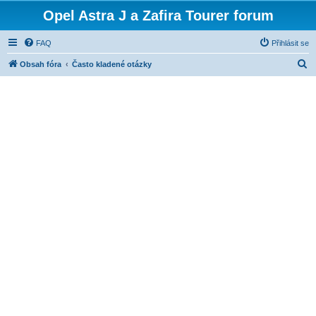
Opel Astra J a Zafira Tourer forum
FAQ
Přihlásit se
H
Obsah fóra
Často kladené otázky
l
e
d
a
t