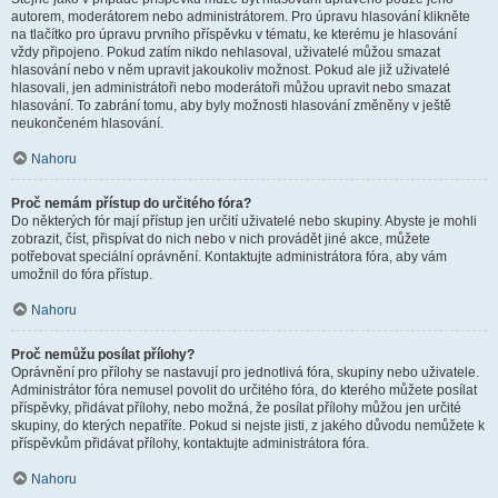
autorem, moderátorem nebo administrátorem. Pro úpravu hlasování klikněte
na tlačítko pro úpravu prvního příspěvku v tématu, ke kterému je hlasování
vždy připojeno. Pokud zatím nikdo nehlasoval, uživatelé můžou smazat
hlasování nebo v něm upravit jakoukoliv možnost. Pokud ale již uživatelé
hlasovali, jen administrátoři nebo moderátoři můžou upravit nebo smazat
hlasování. To zabrání tomu, aby byly možnosti hlasování změněny v ještě
neukončeném hlasování.
Nahoru
Proč nemám přístup do určitého fóra?
Do některých fór mají přístup jen určití uživatelé nebo skupiny. Abyste je mohli
zobrazit, číst, přispívat do nich nebo v nich provádět jiné akce, můžete
potřebovat speciální oprávnění. Kontaktujte administrátora fóra, aby vám
umožnil do fóra přístup.
Nahoru
Proč nemůžu posílat přílohy?
Oprávnění pro přílohy se nastavují pro jednotlivá fóra, skupiny nebo uživatele.
Administrátor fóra nemusel povolit do určitého fóra, do kterého můžete posílat
příspěvky, přidávat přílohy, nebo možná, že posílat přílohy můžou jen určité
skupiny, do kterých nepatříte. Pokud si nejste jisti, z jakého důvodu nemůžete k
příspěvkům přidávat přílohy, kontaktujte administrátora fóra.
Nahoru