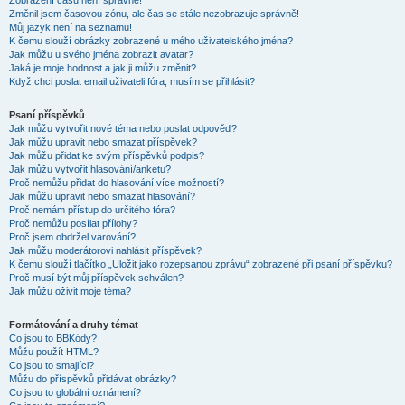
Zobrazení časů není správné!
Změnil jsem časovou zónu, ale čas se stále nezobrazuje správně!
Můj jazyk není na seznamu!
K čemu slouží obrázky zobrazené u mého uživatelského jména?
Jak můžu u svého jména zobrazit avatar?
Jaká je moje hodnost a jak ji můžu změnit?
Když chci poslat email uživateli fóra, musím se přihlásit?
Psaní příspěvků
Jak můžu vytvořit nové téma nebo poslat odpověď?
Jak můžu upravit nebo smazat příspěvek?
Jak můžu přidat ke svým příspěvků podpis?
Jak můžu vytvořit hlasování/anketu?
Proč nemůžu přidat do hlasování více možností?
Jak můžu upravit nebo smazat hlasování?
Proč nemám přístup do určitého fóra?
Proč nemůžu posílat přílohy?
Proč jsem obdržel varování?
Jak můžu moderátorovi nahlásit příspěvek?
K čemu slouží tlačítko „Uložit jako rozepsanou zprávu“ zobrazené při psaní příspěvku?
Proč musí být můj příspěvek schválen?
Jak můžu oživit moje téma?
Formátování a druhy témat
Co jsou to BBKódy?
Můžu použít HTML?
Co jsou to smajlíci?
Můžu do příspěvků přidávat obrázky?
Co jsou to globální oznámení?