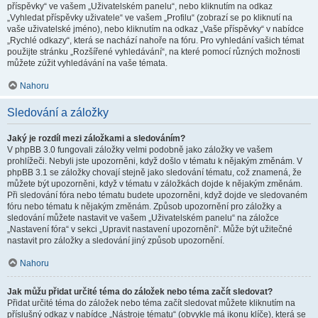
příspěvky“ ve vašem „Uživatelském panelu“, nebo kliknutím na odkaz
„Vyhledat příspěvky uživatele“ ve vašem „Profilu“ (zobrazí se po kliknutí na
vaše uživatelské jméno), nebo kliknutím na odkaz „Vaše příspěvky“ v nabídce
„Rychlé odkazy“, která se nachází nahoře na fóru. Pro vyhledání vašich témat
použijte stránku „Rozšířené vyhledávání“, na které pomocí různých možnosti
můžete zúžit vyhledávání na vaše témata.
Nahoru
Sledování a záložky
Jaký je rozdíl mezi záložkami a sledováním?
V phpBB 3.0 fungovali záložky velmi podobně jako záložky ve vašem
prohlížeči. Nebyli jste upozorněni, když došlo v tématu k nějakým změnám. V
phpBB 3.1 se záložky chovají stejně jako sledování tématu, což znamená, že
můžete být upozorněni, když v tématu v záložkách dojde k nějakým změnám.
Při sledování fóra nebo tématu budete upozorněni, když dojde ve sledovaném
fóru nebo tématu k nějakým změnám. Způsob upozornění pro záložky a
sledování můžete nastavit ve vašem „Uživatelském panelu“ na záložce
„Nastavení fóra“ v sekci „Upravit nastavení upozornění“. Může být užitečné
nastavit pro záložky a sledování jiný způsob upozornění.
Nahoru
Jak můžu přidat určité téma do záložek nebo téma začít sledovat?
Přidat určité téma do záložek nebo téma začít sledovat můžete kliknutím na
příslušný odkaz v nabídce „Nástroje tématu“ (obvykle má ikonu klíče), která se