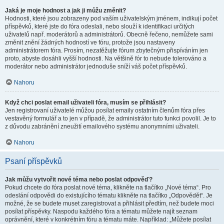
Jaká je moje hodnost a jak ji můžu změnit?
Hodnosti, které jsou zobrazeny pod vaším uživatelským jménem, indikují počet
příspěvků, které jste do fóra odeslali, nebo slouží k identifikaci určitých
uživatelů např. moderátorů a administrátorů. Obecně řečeno, nemůžete sami
změnit znění žádných hodností ve fóru, protože jsou nastaveny
administrátorem fóra. Prosím, nezatěžujte fórum zbytečným přispíváním jen
proto, abyste dosáhli vyšší hodnosti. Na většině fór to nebude tolerováno a
moderátor nebo administrátor jednoduše sníží váš počet příspěvků.
Nahoru
Když chci poslat email uživateli fóra, musím se přihlásit?
Jen registrovaní uživatelé můžou posílat emaily ostatním členům fóra přes
vestavěný formulář a to jen v případě, že administrátor tuto funkci povolil. Je to
z důvodu zabránění zneužití emailového systému anonymními uživateli.
Nahoru
Psaní příspěvků
Jak můžu vytvořit nové téma nebo poslat odpověď?
Pokud chcete do fóra poslat nové téma, klikněte na tlačítko „Nové téma“. Pro
odeslání odpovědi do existujícího tématu klikněte na tlačítko „Odpovědět“. Je
možné, že se budete muset zaregistrovat a přihlásit předtím, než budete moci
posílat příspěvky. Naspodu každého fóra a tématu můžete najít seznam
oprávnění, které v konkrétním fóru a tématu máte. Například: „Můžete posílat