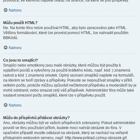
průvodce, ke kterému najdete odkaz na stránce, na které se píší příspěvky.
Nahoru
Můžu použít HTML?
Ne. Na tomto fóru nelze používat HTML, aby bylo zpracováno jako HTML.
Většinu formátování, které lze provést pomocí HTML, lze nahradit použitím
BBKódů.
Nahoru
Co jsou to smajlíci?
Smajlíci nebo emotikony jsou malé obrázky, které můžou být použity k
vyjádření pocitů a vytvořeny za použití krátkého kódu, např. kód :) znamená
radost a kód :( znamená smutek. Úplný seznam smajlíků najdete na formuláři,
na kterém se tvoří zprávy a příspěvky. Pokuste se nepoužívat smajlíky v příliš
velkém počtu, protože můžou způsobit nečitelnost příspěvku a moderátoři by je
mohli odstranit, nebo smazat celý váš příspěvek. Administrátor fóra může také
nastavit omezení počtu smajlíků, které lze v příspěvku použít.
Nahoru
Můžu do příspěvků přidávat obrázky?
Ano, obrázky můžou být ve vašich příspěvcích zobrazeny. Pokud administrátor
povolil ve fóru používání příloh, budete moci nahrát obrázek do fóra. V
opačném případě musíte odkázat na obrázek, který se nachází na veřejně
přístupném webovém serveru, např. http://www.priklad.cz/muj-obrazek.gif.