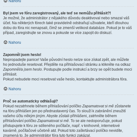
Nahoru
Byl jsem ve fóru zaregistrovaný, ale teď se nemůžu přihlásit?!
Je možné, že administrátor z nějakého důvodu deaktivoval nebo smazal váš
účet. Na některých fórech také pravidelně odstraňují uživatele, kteří dlouhou
dobu do fóra nic nenapsali, čímž se zmenší velikost databáze. Pokud je to váš
případ, zaregistrujte se znovu a pokuste se více zapojit do diskuzí.
Nahoru
Zapomněl jsem heslo!
Nepropadejte panice! Vaše původní heslo nelze sice získat zpět, ale můžete
ho jednoduše resetovat. Přejděte na přihlašovací stránku a klikněte na odkaz
Zapomněl/a jsem heslo
. Postupujte podle instrukcí a brzy se opět budete moci
přihlásit.
Pokud nebudete moci resetovat vaše heslo, kontaktujte administrátora fóra.
Nahoru
Proč se automaticky odhlašuji?
Pokud nezatrhnete během přihlašování políčko
Zapamatovat si mě
zůstanete
na fóru přihlášen jen po přednastavený čas. To slouží k zabránění zneužití
vašeho účtu někým jiným. Abyste zůstali přihlášeni, zatrhněte během
přihlašování políčko
Zapamatovat si mě
. To se ale nedoporučuje, pokud
přistupujete k fóru ze sdíleného počítače, např. v knihovně, internetové
kavárně, počítačové učebně atd. Pokud toto zaškrtávací políčko nevidíte,
znamená to, že administrátor fóra tuto funkci zakázal.