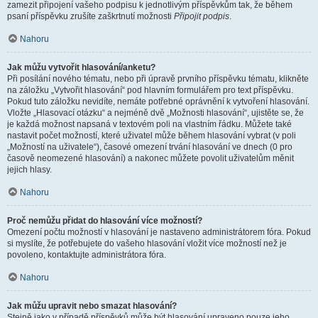
zamezit připojení vašeho podpisu k jednotlivým příspěvkům tak, že během
psaní příspěvku zrušíte zaškrtnutí možnosti
Připojit podpis
.
Nahoru
Jak můžu vytvořit hlasování/anketu?
Při posílání nového tématu, nebo při úpravě prvního příspěvku tématu, klikněte
na záložku „Vytvořit hlasování“ pod hlavním formulářem pro text příspěvku.
Pokud tuto záložku nevidíte, nemáte potřebné oprávnění k vytvoření hlasování.
Vložte „Hlasovací otázku“ a nejméně dvě „Možnosti hlasování“, ujistěte se, že
je každá možnost napsaná v textovém poli na vlastním řádku. Můžete také
nastavit počet možností, které uživatel může během hlasování vybrat (v poli
„Možností na uživatele“), časové omezení trvání hlasování ve dnech (0 pro
časově neomezené hlasování) a nakonec můžete povolit uživatelům měnit
jejich hlasy.
Nahoru
Proč nemůžu přidat do hlasování více možností?
Omezení počtu možností v hlasování je nastaveno administrátorem fóra. Pokud
si myslíte, že potřebujete do vašeho hlasování vložit více možností než je
povoleno, kontaktujte administrátora fóra.
Nahoru
Jak můžu upravit nebo smazat hlasování?
Stejně jako v případě příspěvků může být hlasování upraveno pouze jeho