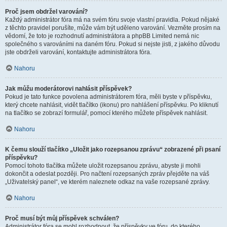
Proč jsem obdržel varování?
Každý administrátor fóra má na svém fóru svoje vlastní pravidla. Pokud nějaké
z těchto pravidel porušíte, může vám být uděleno varování. Vezměte prosím na
vědomí, že toto je rozhodnutí administrátora a phpBB Limited nemá nic
společného s varováními na daném fóru. Pokud si nejste jisti, z jakého důvodu
jste obdrželi varování, kontaktujte administrátora fóra.
Nahoru
Jak můžu moderátorovi nahlásit příspěvek?
Pokud je tato funkce povolena administrátorem fóra, měli byste v příspěvku,
který chcete nahlásit, vidět tlačítko (ikonu) pro nahlášení příspěvku. Po kliknutí
na tlačítko se zobrazí formulář, pomocí kterého můžete příspěvek nahlásit.
Nahoru
K čemu slouží tlačítko „Uložit jako rozepsanou zprávu“ zobrazené při psaní
příspěvku?
Pomocí tohoto tlačítka můžete uložit rozepsanou zprávu, abyste ji mohli
dokončit a odeslat později. Pro načtení rozepsaných zpráv přejděte na váš
„Uživatelský panel“, ve kterém naleznete odkaz na vaše rozepsané zprávy.
Nahoru
Proč musí být můj příspěvek schválen?
Administrátor fóra se mohl rozhodnout, že příspěvky ve fóru, do kterého