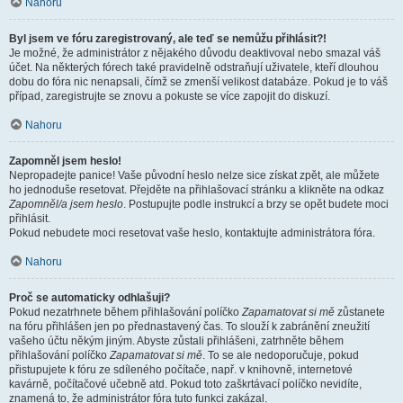
Nahoru
Byl jsem ve fóru zaregistrovaný, ale teď se nemůžu přihlásit?!
Je možné, že administrátor z nějakého důvodu deaktivoval nebo smazal váš
účet. Na některých fórech také pravidelně odstraňují uživatele, kteří dlouhou
dobu do fóra nic nenapsali, čímž se zmenší velikost databáze. Pokud je to váš
případ, zaregistrujte se znovu a pokuste se více zapojit do diskuzí.
Nahoru
Zapomněl jsem heslo!
Nepropadejte panice! Vaše původní heslo nelze sice získat zpět, ale můžete
ho jednoduše resetovat. Přejděte na přihlašovací stránku a klikněte na odkaz
Zapomněl/a jsem heslo
. Postupujte podle instrukcí a brzy se opět budete moci
přihlásit.
Pokud nebudete moci resetovat vaše heslo, kontaktujte administrátora fóra.
Nahoru
Proč se automaticky odhlašuji?
Pokud nezatrhnete během přihlašování políčko
Zapamatovat si mě
zůstanete
na fóru přihlášen jen po přednastavený čas. To slouží k zabránění zneužití
vašeho účtu někým jiným. Abyste zůstali přihlášeni, zatrhněte během
přihlašování políčko
Zapamatovat si mě
. To se ale nedoporučuje, pokud
přistupujete k fóru ze sdíleného počítače, např. v knihovně, internetové
kavárně, počítačové učebně atd. Pokud toto zaškrtávací políčko nevidíte,
znamená to, že administrátor fóra tuto funkci zakázal.