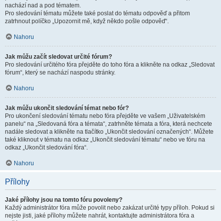
nachází nad a pod tématem.
Pro sledování tématu můžete také poslat do tématu odpověď a přitom
zatrhnout políčko „Upozornit mě, když někdo pošle odpověď“.
Nahoru
Jak můžu začít sledovat určité fórum?
Pro sledování určitého fóra přejděte do toho fóra a klikněte na odkaz „Sledovat
fórum“, který se nachází naspodu stránky.
Nahoru
Jak můžu ukončit sledování témat nebo fór?
Pro ukončení sledování tématu nebo fóra přejděte ve vašem „Uživatelském
panelu“ na „Sledovaná fóra a témata“, zatrhněte témata a fóra, která nechcete
nadále sledovat a klikněte na tlačítko „Ukončit sledování označených“. Můžete
také kliknout v tématu na odkaz „Ukončit sledování tématu“ nebo ve fóru na
odkaz „Ukončit sledování fóra“.
Nahoru
Přílohy
Jaké přílohy jsou na tomto fóru povoleny?
Každý administrátor fóra může povolit nebo zakázat určité typy příloh. Pokud si
nejste jisti, jaké přílohy můžete nahrát, kontaktujte administrátora fóra a