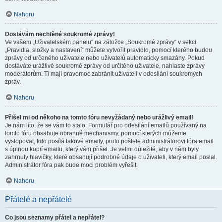
Nahoru
Dostávám nechtěné soukromé zprávy!
Ve vašem „Uživatelském panelu“ na záložce „Soukromé zprávy“ v sekci
„Pravidla, složky a nastavení“ můžete vytvořit pravidlo, pomocí kterého budou
zprávy od určeného uživatele nebo uživatelů automaticky smazány. Pokud
dostáváte urážlivé soukromé zprávy od určitého uživatele, nahlaste zprávy
moderátorům. Ti mají pravomoc zabránit uživateli v odesílání soukromých
zpráv.
Nahoru
Přišel mi od někoho na tomto fóru nevyžádaný nebo urážlivý email!
Je nám líto, že se vám to stalo. Formulář pro odesílání emailů používaný na
tomto fóru obsahuje obranné mechanismy, pomocí kterých můžeme
vystopovat, kdo posílá takové emaily, proto pošlete administrátorovi fóra email
s úplnou kopií emailu, který vám přišel. Je velmi důležité, aby v něm byly
zahrnuty hlavičky, které obsahují podrobné údaje o uživateli, který email poslal.
Administrátor fóra pak bude moci problém vyřešit.
Nahoru
Přátelé a nepřátelé
Co jsou seznamy přátel a nepřátel?