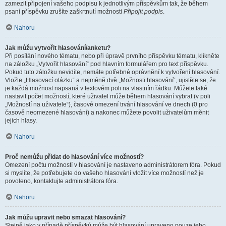
zamezit připojení vašeho podpisu k jednotlivým příspěvkům tak, že během
psaní příspěvku zrušíte zaškrtnutí možnosti
Připojit podpis
.
Nahoru
Jak můžu vytvořit hlasování/anketu?
Při posílání nového tématu, nebo při úpravě prvního příspěvku tématu, klikněte
na záložku „Vytvořit hlasování“ pod hlavním formulářem pro text příspěvku.
Pokud tuto záložku nevidíte, nemáte potřebné oprávnění k vytvoření hlasování.
Vložte „Hlasovací otázku“ a nejméně dvě „Možnosti hlasování“, ujistěte se, že
je každá možnost napsaná v textovém poli na vlastním řádku. Můžete také
nastavit počet možností, které uživatel může během hlasování vybrat (v poli
„Možností na uživatele“), časové omezení trvání hlasování ve dnech (0 pro
časově neomezené hlasování) a nakonec můžete povolit uživatelům měnit
jejich hlasy.
Nahoru
Proč nemůžu přidat do hlasování více možností?
Omezení počtu možností v hlasování je nastaveno administrátorem fóra. Pokud
si myslíte, že potřebujete do vašeho hlasování vložit více možností než je
povoleno, kontaktujte administrátora fóra.
Nahoru
Jak můžu upravit nebo smazat hlasování?
Stejně jako v případě příspěvků může být hlasování upraveno pouze jeho