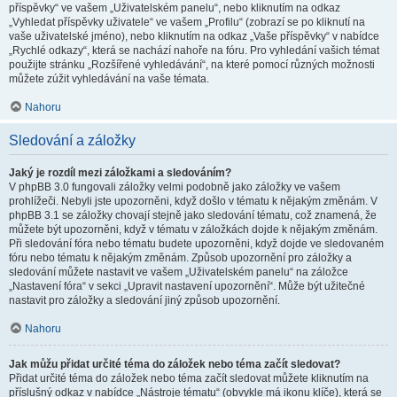
příspěvky“ ve vašem „Uživatelském panelu“, nebo kliknutím na odkaz
„Vyhledat příspěvky uživatele“ ve vašem „Profilu“ (zobrazí se po kliknutí na
vaše uživatelské jméno), nebo kliknutím na odkaz „Vaše příspěvky“ v nabídce
„Rychlé odkazy“, která se nachází nahoře na fóru. Pro vyhledání vašich témat
použijte stránku „Rozšířené vyhledávání“, na které pomocí různých možnosti
můžete zúžit vyhledávání na vaše témata.
Nahoru
Sledování a záložky
Jaký je rozdíl mezi záložkami a sledováním?
V phpBB 3.0 fungovali záložky velmi podobně jako záložky ve vašem
prohlížeči. Nebyli jste upozorněni, když došlo v tématu k nějakým změnám. V
phpBB 3.1 se záložky chovají stejně jako sledování tématu, což znamená, že
můžete být upozorněni, když v tématu v záložkách dojde k nějakým změnám.
Při sledování fóra nebo tématu budete upozorněni, když dojde ve sledovaném
fóru nebo tématu k nějakým změnám. Způsob upozornění pro záložky a
sledování můžete nastavit ve vašem „Uživatelském panelu“ na záložce
„Nastavení fóra“ v sekci „Upravit nastavení upozornění“. Může být užitečné
nastavit pro záložky a sledování jiný způsob upozornění.
Nahoru
Jak můžu přidat určité téma do záložek nebo téma začít sledovat?
Přidat určité téma do záložek nebo téma začít sledovat můžete kliknutím na
příslušný odkaz v nabídce „Nástroje tématu“ (obvykle má ikonu klíče), která se