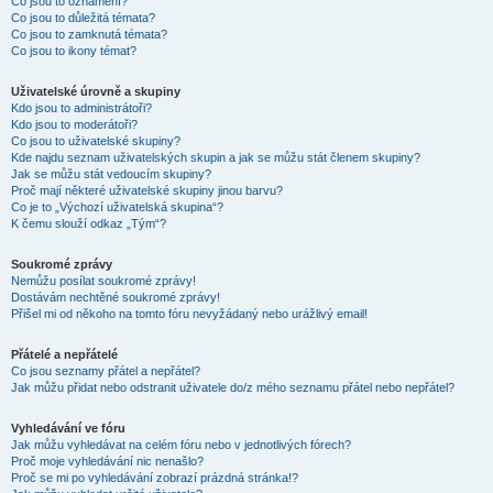
Co jsou to oznámení?
Co jsou to důležitá témata?
Co jsou to zamknutá témata?
Co jsou to ikony témat?
Uživatelské úrovně a skupiny
Kdo jsou to administrátoři?
Kdo jsou to moderátoři?
Co jsou to uživatelské skupiny?
Kde najdu seznam uživatelských skupin a jak se můžu stát členem skupiny?
Jak se můžu stát vedoucím skupiny?
Proč mají některé uživatelské skupiny jinou barvu?
Co je to „Výchozí uživatelská skupina“?
K čemu slouží odkaz „Tým“?
Soukromé zprávy
Nemůžu posílat soukromé zprávy!
Dostávám nechtěné soukromé zprávy!
Přišel mi od někoho na tomto fóru nevyžádaný nebo urážlivý email!
Přátelé a nepřátelé
Co jsou seznamy přátel a nepřátel?
Jak můžu přidat nebo odstranit uživatele do/z mého seznamu přátel nebo nepřátel?
Vyhledávání ve fóru
Jak můžu vyhledávat na celém fóru nebo v jednotlivých fórech?
Proč moje vyhledávání nic nenašlo?
Proč se mi po vyhledávání zobrazí prázdná stránka!?