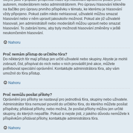
autorem, moderátorem nebo administrátorem. Pro úpravu hlasování klikněte
na tlačítko pro úpravu prvního příspěvku v tématu, ke kterému je hlasování
vždy připojeno. Pokud zatím nikdo nehlasoval, uživatelé můžou smazat
hlasování nebo v něm upravit jakoukoliv možnost. Pokud ale již uživatelé
hlasovali, jen administrátoři nebo moderátoři můžou upravit nebo smazat
hlasování. To zabrání tomu, aby byly možnosti hlasování změněny v ještě
neukončeném hlasování.
Nahoru
Proč nemám přístup do určitého fóra?
Do některých fór mají přístup jen určití uživatelé nebo skupiny. Abyste je mohli
zobrazit, číst, přispívat do nich nebo v nich provádět jiné akce, můžete
potřebovat speciální oprávnění. Kontaktujte administrátora fóra, aby vám
umožnil do fóra přístup.
Nahoru
Proč nemůžu posílat přílohy?
Oprávnění pro přílohy se nastavují pro jednotlivá fóra, skupiny nebo uživatele.
Administrátor fóra nemusel povolit do určitého fóra, do kterého můžete posílat
příspěvky, přidávat přílohy, nebo možná, že posílat přílohy můžou jen určité
skupiny, do kterých nepatříte. Pokud si nejste jisti, z jakého důvodu nemůžete k
příspěvkům přidávat přílohy, kontaktujte administrátora fóra.
Nahoru