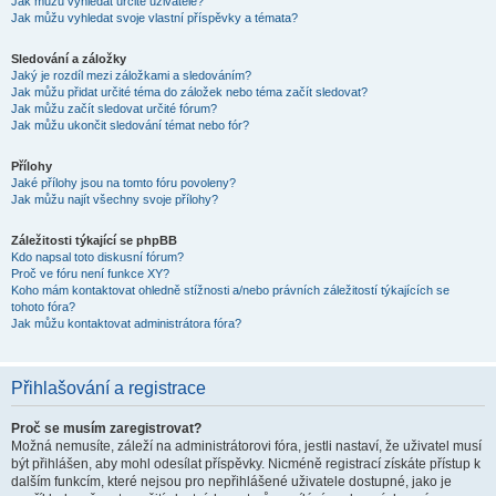
Jak můžu vyhledat určité uživatele?
Jak můžu vyhledat svoje vlastní příspěvky a témata?
Sledování a záložky
Jaký je rozdíl mezi záložkami a sledováním?
Jak můžu přidat určité téma do záložek nebo téma začít sledovat?
Jak můžu začít sledovat určité fórum?
Jak můžu ukončit sledování témat nebo fór?
Přílohy
Jaké přílohy jsou na tomto fóru povoleny?
Jak můžu najít všechny svoje přílohy?
Záležitosti týkající se phpBB
Kdo napsal toto diskusní fórum?
Proč ve fóru není funkce XY?
Koho mám kontaktovat ohledně stížnosti a/nebo právních záležitostí týkajících se
tohoto fóra?
Jak můžu kontaktovat administrátora fóra?
Přihlašování a registrace
Proč se musím zaregistrovat?
Možná nemusíte, záleží na administrátorovi fóra, jestli nastaví, že uživatel musí
být přihlášen, aby mohl odesílat příspěvky. Nicméně registrací získáte přístup k
dalším funkcím, které nejsou pro nepřihlášené uživatele dostupné, jako je