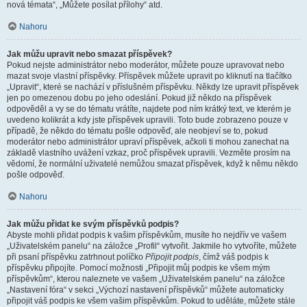
nová témata“, „Můžete posílat přílohy“ atd.
Nahoru
Jak můžu upravit nebo smazat příspěvek?
Pokud nejste administrátor nebo moderátor, můžete pouze upravovat nebo
mazat svoje vlastní příspěvky. Příspěvek můžete upravit po kliknutí na tlačítko
„Upravit“, které se nachází v příslušném příspěvku. Někdy lze upravit příspěvek
jen po omezenou dobu po jeho odeslání. Pokud již někdo na příspěvek
odpověděl a vy se do tématu vrátíte, najdete pod ním krátký text, ve kterém je
uvedeno kolikrát a kdy jste příspěvek upravili. Toto bude zobrazeno pouze v
případě, že někdo do tématu pošle odpověď, ale neobjeví se to, pokud
moderátor nebo administrátor upraví příspěvek, ačkoli ti mohou zanechat na
základě vlastního uvážení vzkaz, proč příspěvek upravili. Vezměte prosím na
vědomí, že normální uživatelé nemůžou smazat příspěvek, když k němu někdo
pošle odpověď.
Nahoru
Jak můžu přidat ke svým příspěvků podpis?
Abyste mohli přidat podpis k vašim příspěvkům, musíte ho nejdřív ve vašem
„Uživatelském panelu“ na záložce „Profil“ vytvořit. Jakmile ho vytvoříte, můžete
při psaní příspěvku zatrhnout políčko
Připojit podpis
, čímž váš podpis k
příspěvku připojíte. Pomocí možnosti „Připojit můj podpis ke všem mým
příspěvkům“, kterou naleznete ve vašem „Uživatelském panelu“ na záložce
„Nastavení fóra“ v sekci „Výchozí nastavení příspěvků“ můžete automaticky
připojit váš podpis ke všem vašim příspěvkům. Pokud to uděláte, můžete stále