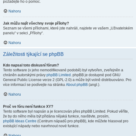
požádejte ho o pomoc.
Nahoru
Jak můžu najít všechny svoje přílohy?
Seznam se všemi přílohami, které jste nahráli, najdete ve vašem „Uživatelském
panelu“ v sekci „Přílohy“.
Nahoru
Záležitosti týkající se phpBB
Kdo napsal toto diskusní fórum?
Tento software (v jeho nemodifikované podobě) byl vytvořen, zveřejněn a
chráněn autorskými právy
phpBB Limited
. phpBB je dostupné pod GNU
General Public License verze 2 (GPL-2.0) a může být volně distribuováno. Pro
více informací se podívejte na stránku
About phpBB
(angl.).
Nahoru
Proč ve fóru není funkce XY?
Tento software byl napsán a je licencován přes phpBB Limited. Pokud věříte,
že by do něho měla být přidána nějaká funkce, navštivte, prosím,
phpBB Ideas Centre
(Centrum nápadů pro phpBB), kde můžete hlasovat pro
existující nápady nebo navrhnout nové funkce.
Nahoru