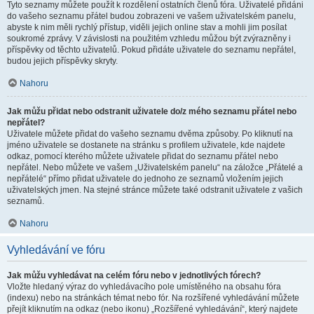
Tyto seznamy můžete použít k rozdělení ostatních členů fóra. Uživatelé přidáni
do vašeho seznamu přátel budou zobrazeni ve vašem uživatelském panelu,
abyste k nim měli rychlý přístup, viděli jejich online stav a mohli jim posílat
soukromé zprávy. V závislosti na použitém vzhledu můžou být zvýrazněny i
příspěvky od těchto uživatelů. Pokud přidáte uživatele do seznamu nepřátel,
budou jejich příspěvky skryty.
Nahoru
Jak můžu přidat nebo odstranit uživatele do/z mého seznamu přátel nebo
nepřátel?
Uživatele můžete přidat do vašeho seznamu dvěma způsoby. Po kliknutí na
jméno uživatele se dostanete na stránku s profilem uživatele, kde najdete
odkaz, pomocí kterého můžete uživatele přidat do seznamu přátel nebo
nepřátel. Nebo můžete ve vašem „Uživatelském panelu“ na záložce „Přátelé a
nepřátelé“ přímo přidat uživatele do jednoho ze seznamů vložením jejich
uživatelských jmen. Na stejné stránce můžete také odstranit uživatele z vašich
seznamů.
Nahoru
Vyhledávání ve fóru
Jak můžu vyhledávat na celém fóru nebo v jednotlivých fórech?
Vložte hledaný výraz do vyhledávacího pole umístěného na obsahu fóra
(indexu) nebo na stránkách témat nebo fór. Na rozšířené vyhledávání můžete
přejít kliknutím na odkaz (nebo ikonu) „Rozšířené vyhledávání“, který najdete