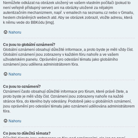
Nemůžete odkázat na obrázek uložený ve vašem vlastním počítači (pokud to
není veřejně přístupný server) ani na obrázky uložené za nějakým
autentizačním mechanizmem, např. v emailech na seznamu.cz nebo v Gmailu,
heslem chráněných webech atd. Aby se obrázek zobrazil, vložte adresu, která
k němu vede do BBKódu [img].
Nahoru
Co jsou to globální oznámení?
Globální oznámení obsahují důležité informace, a proto byste je měli vždy číst.
Globální oznámení jsou zobrazeny v každém fóru nahoře a ve vašem
uživatelském panelu. Oprávnění pro odeslání tématu jako globálního
oznámení jsou udělena administrátorem fóra.
Nahoru
Co jsou to oznámení?
Oznámení často obsahují důležité informace pro fórum, které právě čtete, a
proto byste je měli vždy číst. Oznámení jsou zobrazeny nahoře na každé
stránce fóra, do kterého byly odeslány. Podobně jako u globálních oznámení,
jsou oprávnění pro odeslání tématu jako oznámení udělována administrátorem
fóra.
Nahoru
Co jsou to důležitá témata?