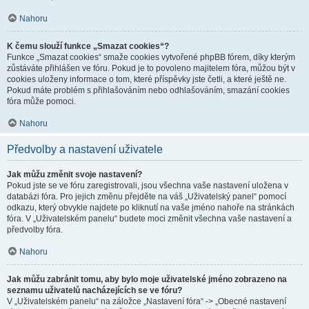
Nahoru
K čemu slouží funkce „Smazat cookies“?
Funkce „Smazat cookies“ smaže cookies vytvořené phpBB fórem, díky kterým
zůstáváte přihlášen ve fóru. Pokud je to povoleno majitelem fóra, můžou být v
cookies uloženy informace o tom, které příspěvky jste četli, a které ještě ne.
Pokud máte problém s přihlašováním nebo odhlašováním, smazání cookies
fóra může pomoci.
Nahoru
Předvolby a nastavení uživatele
Jak můžu změnit svoje nastavení?
Pokud jste se ve fóru zaregistrovali, jsou všechna vaše nastavení uložena v
databázi fóra. Pro jejich změnu přejděte na váš „Uživatelský panel“ pomocí
odkazu, který obvykle najdete po kliknutí na vaše jméno nahoře na stránkách
fóra. V „Uživatelském panelu“ budete moci změnit všechna vaše nastavení a
předvolby fóra.
Nahoru
Jak můžu zabránit tomu, aby bylo moje uživatelské jméno zobrazeno na
seznamu uživatelů nacházejících se ve fóru?
V „Uživatelském panelu“ na záložce „Nastavení fóra“ -> „Obecné nastavení