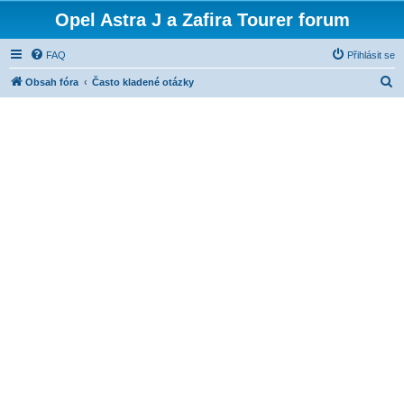
Opel Astra J a Zafira Tourer forum
FAQ
Přihlásit se
H
Obsah fóra
Často kladené otázky
l
e
d
a
t