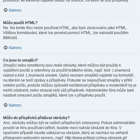
průvodce, ke kterému najdete odkaz na stránce, na které se píší příspěvky.
Nahoru
Můžu použít HTML?
Ne. Na tomto fóru nelze používat HTML, aby bylo zpracováno jako HTML.
Většinu formátování, které lze provést pomocí HTML, lze nahradit použitím
BBKódů.
Nahoru
Co jsou to smajlíci?
Smajlíci nebo emotikony jsou malé obrázky, které můžou být použity k
vyjádření pocitů a vytvořeny za použití krátkého kódu, např. kód :) znamená
radost a kód :( znamená smutek. Úplný seznam smajlíků najdete na formuláři,
na kterém se tvoří zprávy a příspěvky. Pokuste se nepoužívat smajlíky v příliš
velkém počtu, protože můžou způsobit nečitelnost příspěvku a moderátoři by je
mohli odstranit, nebo smazat celý váš příspěvek. Administrátor fóra může také
nastavit omezení počtu smajlíků, které lze v příspěvku použít.
Nahoru
Můžu do příspěvků přidávat obrázky?
Ano, obrázky můžou být ve vašich příspěvcích zobrazeny. Pokud administrátor
povolil ve fóru používání příloh, budete moci nahrát obrázek do fóra. V
opačném případě musíte odkázat na obrázek, který se nachází na veřejně
přístupném webovém serveru, např. http://www.priklad.cz/muj-obrazek.gif.