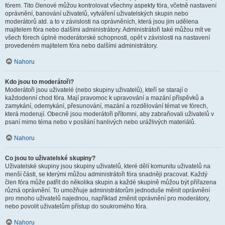
fórem. Tito členové můžou kontrolovat všechny aspekty fóra, včetně nastavení
oprávnění, banování uživatelů, vytváření uživatelských skupin nebo
moderátorů atd. a to v závislosti na oprávněních, která jsou jim udělena
majitelem fóra nebo dalšími administrátory. Administrátoři také můžou mít ve
všech fórech úplné moderátorské schopnosti, opět v závislosti na nastavení
provedeném majitelem fóra nebo dalšími administrátory.
Nahoru
Kdo jsou to moderátoři?
Moderátoři jsou uživatelé (nebo skupiny uživatelů), kteří se starají o
každodenní chod fóra. Mají pravomoc k upravování a mazání příspěvků a
zamykání, odemykání, přesunování, mazání a rozdělování témat ve fórech,
která moderují. Obecně jsou moderátoři přítomni, aby zabraňovali uživatelů v
psaní mimo téma nebo v posílání hanlivých nebo urážlivých materiálů.
Nahoru
Co jsou to uživatelské skupiny?
Uživatelské skupiny jsou skupiny uživatelů, které dělí komunitu uživatelů na
menší části, se kterými můžou administrátoři fóra snadněji pracovat. Každý
člen fóra může patřit do několika skupin a každé skupině můžou být přiřazena
různá oprávnění. To umožňuje administrátorům jednoduše měnit oprávnění
pro mnoho uživatelů najednou, například změnit oprávnění pro moderátory,
nebo povolit uživatelům přístup do soukromého fóra.
Nahoru