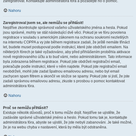
zaregistrovat. Kontaktujte administrátora fóra a požádejte ho o pomoc.
Nahoru
Zaregistroval jsem se, ale nemůžu se přihlásit!
Nejdříve zkontrolujte správnost vašeho uživatelského jména a hesla. Pokud
jsou správné, mohly se stát následující dvě věci. Pokud je ve fóru povolena
registrace v souladu s americkým zákonem na ochranu soukromí nezletilých
na internetu COPPA a vy jste během registrace zadali, že ještě nemáte třináct
let, budete muset postupovat podle instrukcí, které jste obdrželi emailem. Na
některých fórech je také vyžadováno, aby před přihlášením proběhla aktivace
nově registrovaného účtu a to buď vámi, nebo administrátorem. Tato informace
byla zobrazena během registrace. Pokud jste obdrželi registrační email,
pokračujte podle instrukcí, které v něm najdete. Pokud jste registrační email
neobdrželi, mohli jste zadat špatnou emailovou adresu, nebo byl email
zachycen spam filtrem a skončil ve složce se spamy. Pokud jste si jistí, že jste
zadali správnou emailovou adresu, zkuste s prosbou o pomoc kontaktovat
administrátora fóra.
Nahoru
Proč se nemůžu přihlásit?
Existuje několik důvodů, proč k tomu může dojít. Nejdříve se ujistěte, že
zadáváte správné uživatelské jméno a heslo. Pokud tomu tak je, kontaktujte
administrátora fóra, abyste se ujistili, že jste nebyli zabanováni. Je také možné,
že je na webu chyba v nastavení, která by měla být odstraněna.