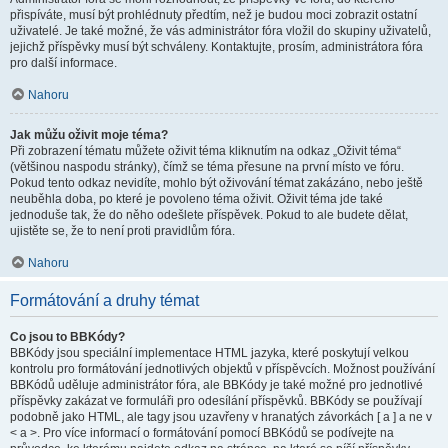
přispíváte, musí být prohlédnuty předtím, než je budou moci zobrazit ostatní
uživatelé. Je také možné, že vás administrátor fóra vložil do skupiny uživatelů,
jejichž příspěvky musí být schváleny. Kontaktujte, prosím, administrátora fóra
pro další informace.
Nahoru
Jak můžu oživit moje téma?
Při zobrazení tématu můžete oživit téma kliknutím na odkaz „Oživit téma“
(většinou naspodu stránky), čímž se téma přesune na první místo ve fóru.
Pokud tento odkaz nevidíte, mohlo být oživování témat zakázáno, nebo ještě
neuběhla doba, po které je povoleno téma oživit. Oživit téma jde také
jednoduše tak, že do něho odešlete příspěvek. Pokud to ale budete dělat,
ujistěte se, že to není proti pravidlům fóra.
Nahoru
Formátování a druhy témat
Co jsou to BBKódy?
BBKódy jsou speciální implementace HTML jazyka, které poskytují velkou
kontrolu pro formátování jednotlivých objektů v příspěvcích. Možnost používání
BBKódů uděluje administrátor fóra, ale BBKódy je také možné pro jednotlivé
příspěvky zakázat ve formuláři pro odesílání příspěvků. BBKódy se používají
podobně jako HTML, ale tagy jsou uzavřeny v hranatých závorkách [ a ] a ne v
< a >. Pro více informací o formátování pomocí BBKódů se podívejte na