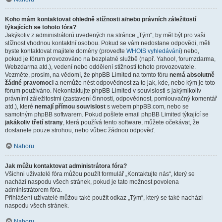
Koho mám kontaktovat ohledně stížnosti a/nebo právních záležitostí
týkajících se tohoto fóra?
Jakýkoliv z administrátorů uvedených na stránce „Tým“, by měl být pro vaši
stížnost vhodnou kontaktní osobou. Pokud se vám nedostane odpovědi, měli
byste kontaktovat majitele domény (proveďte
WHOIS vyhledávání
) nebo,
pokud je fórum provozováno na bezplatné službě (např. Yahoo!, forumzdarma,
Webzdarma atd.), vedení nebo oddělení stížností tohoto provozovatele.
Vezměte, prosím, na vědomí, že phpBB Limited na tomto fóru
nemá absolutně
žádné pravomoci
a nemůže nést odpovědnost za to jak, kde, nebo kým je toto
fórum používáno. Nekontaktujte phpBB Limited v souvislosti s jakýmikoliv
právními záležitostmi (zastavení činnosti, odpovědnost, pomlouvačný komentář
atd.), které
nemají přímou souvislost
s webem phpBB.com, nebo se
samotným phpBB softwarem. Pokud pošlete email phpBB Limited týkající se
jakákoliv třetí strany
, která používá tento software, můžete očekávat, že
dostanete pouze strohou, nebo vůbec žádnou odpověď.
Nahoru
Jak můžu kontaktovat administrátora fóra?
Všichni uživatelé fóra můžou použít formulář „Kontaktujte nás“, který se
nachází naspodu všech stránek, pokud je tato možnost povolena
administrátorem fóra.
Přihlášení uživatelé můžou také použít odkaz „Tým“, který se také nachází
naspodu všech stránek.
Nahoru