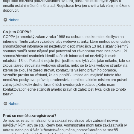
například možnost použití vlastních avatarů, posílání soukromých zpráv a
emailů ostatním členům fóra atd. Registrace trvá jen chvíli a tak vám ji můžeme
doporučit.
Nahoru
Co je to COPPA?
COPPA je americký zákon z roku 1998 na ochranu soukromí nezletilých na
internetu. Tento zákon vyžaduje, aby webové stránky, které mohou potenciálně
shromažďovat informace od nezletilých osob mladších 13 let, získaly písemný
souhlas rodičů nebo nějaké jiné potvrzení od zákonného zástupce povolující
shromažďování osobních identifikačních informací od nezletilých osob
mladších 13 let. Pokud si nejste jisti, jestli se toto týká vás, jako někoho, kdo se
zkouší zaregistrovat na webovou stránku, nebo se to týká webové stránky, na
kterou se zkoušíte zaregistrovat, kontaktujte vašeho právního poradce.
Vezměte prosím na vědomí, že ani phpBB Limited ani majitelé tohoto fóra
nemůžou poskytovat právní poradenství a není kontaktním místem pro právní
zájmy jakéhokoliv druhu, kromě těch uvedených v otázce „Koho mám
kontaktovat ohledně stížnosti a/nebo právních záležitostí týkajících se tohoto
fóra?“.
Nahoru
Proč se nemůžu zaregistrovat?
Je možné, že administrátor fóra zakázal registrace, aby zabránil novým
návštěvníkům, aby se stali členy fóra. Administrátor mohl také zakázat vaši IP
adresu nebo používání uživatelského jména, pomocí kterého se snažíš