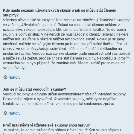
Kde najdu seznam uživatelských skupin a jak se můžu stát členem
skupiny?
Všechny uživatelské skupiny můžete zobrazit na záložce „Uživatelské skupiny“
ve vašem „Uživatelském panelu“. Pokud se chcete stát členem některé z
uživatelských skupin, pokračujte kliknutím na příslušné tlačítko. Ne do všech
skupin je volný přístup. V některých se musí žádost o členství schválit, některé
můžou být uzavřené a některé můžou být dokonce skryté. Pokud je skupiny
otevřená, můžete se stát jejím členem po kliknutí na příslušné tlačítko. Pokud
členství ve skupině vyžaduje schválení, můžete o ně požádat kliknutím na
příslušné tlačítko. Vedoucí uživatelské skupiny bude muset schválit vaši žádost
a může se vás zeptat, proč se chcete stát členem skupiny. Neobtěžujte, prosím,
vedoucího skupiny v případě, že zamítne vaši žádost - určitě pro to bude mít
svoje důvody.
Nahoru
Jak se můžu stát vedoucím skupiny?
Vedoucí skupiny je obvykle určen administrátorem fóra při vytváření skupiny.
Pokud máte zájem o vytvoření uživatelské skupiny, měli byste nejdříve
kontaktovat administrátora fóra - zkuste mu poslat soukromou zprávu.
Nahoru
Proč mají některé uživatelské skupiny jinou barvu?
Je možné, že administrátor fóra přiřadil k členům určitých skupin nějakou