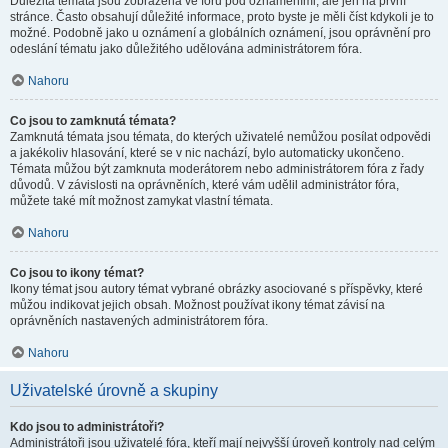
Důležitá témata jsou zobrazena ve fóru pod oznámeními, ale jen na první
stránce. Často obsahují důležité informace, proto byste je měli číst kdykoli je to
možné. Podobně jako u oznámení a globálních oznámení, jsou oprávnění pro
odeslání tématu jako důležitého udělována administrátorem fóra.
Nahoru
Co jsou to zamknutá témata?
Zamknutá témata jsou témata, do kterých uživatelé nemůžou posílat odpovědi
a jakékoliv hlasování, které se v nic nachází, bylo automaticky ukončeno.
Témata můžou být zamknuta moderátorem nebo administrátorem fóra z řady
důvodů. V závislosti na oprávněních, které vám udělil administrátor fóra,
můžete také mít možnost zamykat vlastní témata.
Nahoru
Co jsou to ikony témat?
Ikony témat jsou autory témat vybrané obrázky asociované s příspěvky, které
můžou indikovat jejich obsah. Možnost používat ikony témat závisí na
oprávněních nastavených administrátorem fóra.
Nahoru
Uživatelské úrovně a skupiny
Kdo jsou to administrátoři?
Administrátoři jsou uživatelé fóra, kteří mají nejvyšší úroveň kontroly nad celým