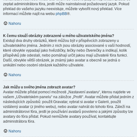
zeptat administrátora fóra, jestli může nainstalovat požadovaný jazyk. Pokud
překlad do vašeho jazyku neexistuje, můžete vytvořit nový překlad. Více
informací můžete najít na webu
phpBB
®.
Nahoru
K čemu slouží obrázky zobrazené u mého uživatelského jména?
Existují dva druhy obrázků, které můžou být v příspěvcích zobrazeny u
uživatelského jména. Jedním z nich jsou obrázky asociované s vaší hodností,
které obvykle vypadají jako hvězdičky, tečky nebo čtverečky a indikují, kolik
příspěvků jste odeslali, nebo pomáhají určit jakou mají uživatelé fóra funkci.
Další, obvykle větší obrázek, je známý jako avatar a obecně se jedná o
unikátní nebo osobní obrázek každého uživatele.
Nahoru
Jak můžu u svého jména zobrazit avatar?
Avatar můžete přidat pomocí možnosti „Nastavení avataru“, kterou najdete ve
vašem „Uživatelském panelu“ na záložce „Profil“. Avatar můžete přidat jedním z
následujících způsobů: použít Gravatar, vybrat si avatar v Galerii, použít
vzdálený avatar (z jiného webu), nebo avatar nahrát do tohoto fóra. Záleží na
administrátorovi fóra, jestli je používání avatarů povoleno a jakými způsoby lze
avatary do fóra přidat. Pokud nemůžete avatary používat, kontaktujte
administrátora fóra.
Nahoru