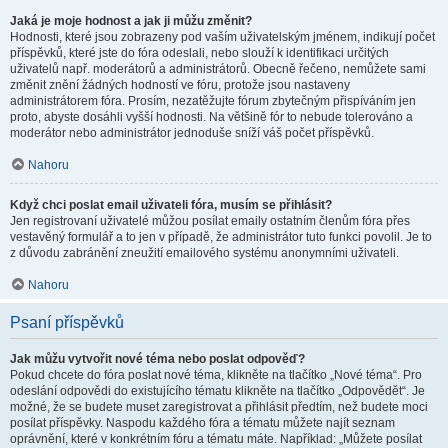
Jaká je moje hodnost a jak ji můžu změnit?
Hodnosti, které jsou zobrazeny pod vaším uživatelským jménem, indikují počet
příspěvků, které jste do fóra odeslali, nebo slouží k identifikaci určitých
uživatelů např. moderátorů a administrátorů. Obecně řečeno, nemůžete sami
změnit znění žádných hodností ve fóru, protože jsou nastaveny
administrátorem fóra. Prosím, nezatěžujte fórum zbytečným přispíváním jen
proto, abyste dosáhli vyšší hodnosti. Na většině fór to nebude tolerováno a
moderátor nebo administrátor jednoduše sníží váš počet příspěvků.
Nahoru
Když chci poslat email uživateli fóra, musím se přihlásit?
Jen registrovaní uživatelé můžou posílat emaily ostatním členům fóra přes
vestavěný formulář a to jen v případě, že administrátor tuto funkci povolil. Je to
z důvodu zabránění zneužití emailového systému anonymními uživateli.
Nahoru
Psaní příspěvků
Jak můžu vytvořit nové téma nebo poslat odpověď?
Pokud chcete do fóra poslat nové téma, klikněte na tlačítko „Nové téma“. Pro
odeslání odpovědi do existujícího tématu klikněte na tlačítko „Odpovědět“. Je
možné, že se budete muset zaregistrovat a přihlásit předtím, než budete moci
posílat příspěvky. Naspodu každého fóra a tématu můžete najít seznam
oprávnění, které v konkrétním fóru a tématu máte. Například: „Můžete posílat