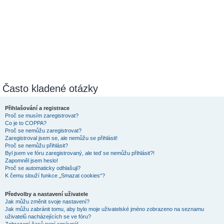
Často kladené otázky
Přihlašování a registrace
Proč se musím zaregistrovat?
Co je to COPPA?
Proč se nemůžu zaregistrovat?
Zaregistroval jsem se, ale nemůžu se přihlásit!
Proč se nemůžu přihlásit?
Byl jsem ve fóru zaregistrovaný, ale teď se nemůžu přihlásit?!
Zapomněl jsem heslo!
Proč se automaticky odhlašuji?
K čemu slouží funkce „Smazat cookies“?
Předvolby a nastavení uživatele
Jak můžu změnit svoje nastavení?
Jak můžu zabránit tomu, aby bylo moje uživatelské jméno zobrazeno na seznamu
uživatelů nacházejících se ve fóru?