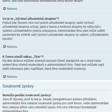
barvu, aby bylo jednodušší identifikovat členy těchto skupin.
Nahoru
Co je to „Výchozí uživatelská skupina“?
Pokud jste členem více než jedné uživatelské skupiny, vaše výchozí
uživatelská skupina určuje, jaká a barva a hodnost skupiny by měla být u
vašeho uživatelského jména zobrazena. Administrátor fóra vám může udělit
oprávnění ke změně vaší výchozí uživatelské skupiny ve vašem „Uživatelském
panelu“.
Nahoru
K čemu slouží odkaz „Tým“?
Na této stránce můžete zobrazit seznam členů starajících se o chod nebo
vedení fóra včetně moderátorů a administrátorů fóra. Také tam můžete najít
další informace jako například, která fóra moderátoři moderují.
Nahoru
Soukromé zprávy
Nemůžu posílat soukromé zprávy!
Jsou tři důvody, proč to tak je. Nejste zaregistrovaní a/nebo přihlášení,
administrátor fóra zakázal soukromé zprávy pro celé fórum, nebo administrátor
fóra zakázal přímo vám odesílání zpráv. Pro více informací kontaktujte
administrátora fóra.