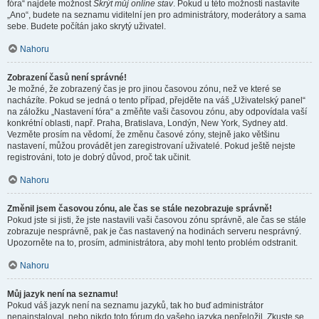
fóra“ najdete možnost
Skrýt můj online stav
. Pokud u této možnosti nastavíte
„Ano“, budete na seznamu viditelní jen pro administrátory, moderátory a sama
sebe. Budete počítán jako skrytý uživatel.
Nahoru
Zobrazení časů není správné!
Je možné, že zobrazený čas je pro jinou časovou zónu, než ve které se
nacházíte. Pokud se jedná o tento případ, přejděte na váš „Uživatelský panel“
na záložku „Nastavení fóra“ a změňte vaši časovou zónu, aby odpovídala vaší
konkrétní oblasti, např. Praha, Bratislava, Londýn, New York, Sydney atd.
Vezměte prosím na vědomí, že změnu časové zóny, stejně jako většinu
nastavení, můžou provádět jen zaregistrovaní uživatelé. Pokud ještě nejste
registrováni, toto je dobrý důvod, proč tak učinit.
Nahoru
Změnil jsem časovou zónu, ale čas se stále nezobrazuje správně!
Pokud jste si jisti, že jste nastavili vaši časovou zónu správně, ale čas se stále
zobrazuje nesprávně, pak je čas nastavený na hodinách serveru nesprávný.
Upozorněte na to, prosím, administrátora, aby mohl tento problém odstranit.
Nahoru
Můj jazyk není na seznamu!
Pokud váš jazyk není na seznamu jazyků, tak ho buď administrátor
nenainstaloval, nebo nikdo toto fórum do vašeho jazyka nepřeložil. Zkuste se