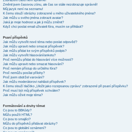
Zobrazení časů není správné!
Změnil jsem časovou zónu, ale čas se stále nezobrazuje správně!
Můj jazyk není na seznamu!
K čemu slouží obrázky zobrazené u mého uživatelského jména?
Jak můžu u svého jména zobrazit avatar?
Jaká je moje hodnost a jak ji můžu změnit?
Když chci poslat email uživateli fóra, musím se přihlásit?
Psaní příspěvků
Jak můžu vytvořit nové téma nebo poslat odpověď?
Jak můžu upravit nebo smazat příspěvek?
Jak můžu přidat ke svým příspěvků podpis?
Jak můžu vytvořit hlasování/anketu?
Proč nemůžu přidat do hlasování více možností?
Jak můžu upravit nebo smazat hlasování?
Proč nemám přístup do určitého fóra?
Proč nemůžu posílat přílohy?
Proč jsem obdržel varování?
Jak můžu moderátorovi nahlásit příspěvek?
K čemu slouží tlačítko „Uložit jako rozepsanou zprávu“ zobrazené při psaní příspěvku?
Proč musí být můj příspěvek schválen?
Jak můžu oživit moje téma?
Formátování a druhy témat
Co jsou to BBKódy?
Můžu použít HTML?
Co jsou to smajlíci?
Můžu do příspěvků přidávat obrázky?
Co jsou to globální oznámení?