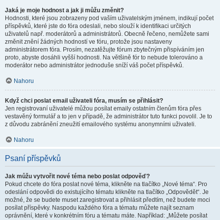
Jaká je moje hodnost a jak ji můžu změnit?
Hodnosti, které jsou zobrazeny pod vaším uživatelským jménem, indikují počet
příspěvků, které jste do fóra odeslali, nebo slouží k identifikaci určitých
uživatelů např. moderátorů a administrátorů. Obecně řečeno, nemůžete sami
změnit znění žádných hodností ve fóru, protože jsou nastaveny
administrátorem fóra. Prosím, nezatěžujte fórum zbytečným přispíváním jen
proto, abyste dosáhli vyšší hodnosti. Na většině fór to nebude tolerováno a
moderátor nebo administrátor jednoduše sníží váš počet příspěvků.
Nahoru
Když chci poslat email uživateli fóra, musím se přihlásit?
Jen registrovaní uživatelé můžou posílat emaily ostatním členům fóra přes
vestavěný formulář a to jen v případě, že administrátor tuto funkci povolil. Je to
z důvodu zabránění zneužití emailového systému anonymními uživateli.
Nahoru
Psaní příspěvků
Jak můžu vytvořit nové téma nebo poslat odpověď?
Pokud chcete do fóra poslat nové téma, klikněte na tlačítko „Nové téma“. Pro
odeslání odpovědi do existujícího tématu klikněte na tlačítko „Odpovědět“. Je
možné, že se budete muset zaregistrovat a přihlásit předtím, než budete moci
posílat příspěvky. Naspodu každého fóra a tématu můžete najít seznam
oprávnění, které v konkrétním fóru a tématu máte. Například: „Můžete posílat