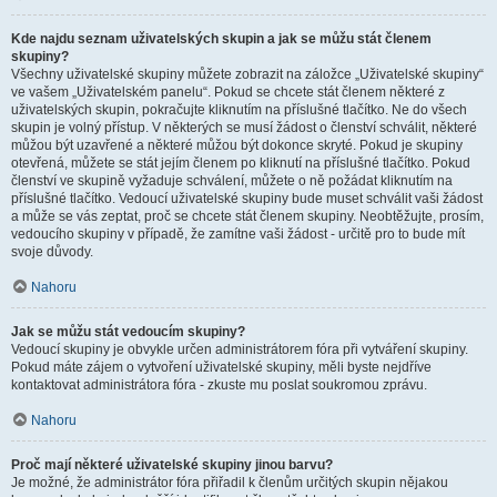
Kde najdu seznam uživatelských skupin a jak se můžu stát členem
skupiny?
Všechny uživatelské skupiny můžete zobrazit na záložce „Uživatelské skupiny“
ve vašem „Uživatelském panelu“. Pokud se chcete stát členem některé z
uživatelských skupin, pokračujte kliknutím na příslušné tlačítko. Ne do všech
skupin je volný přístup. V některých se musí žádost o členství schválit, některé
můžou být uzavřené a některé můžou být dokonce skryté. Pokud je skupiny
otevřená, můžete se stát jejím členem po kliknutí na příslušné tlačítko. Pokud
členství ve skupině vyžaduje schválení, můžete o ně požádat kliknutím na
příslušné tlačítko. Vedoucí uživatelské skupiny bude muset schválit vaši žádost
a může se vás zeptat, proč se chcete stát členem skupiny. Neobtěžujte, prosím,
vedoucího skupiny v případě, že zamítne vaši žádost - určitě pro to bude mít
svoje důvody.
Nahoru
Jak se můžu stát vedoucím skupiny?
Vedoucí skupiny je obvykle určen administrátorem fóra při vytváření skupiny.
Pokud máte zájem o vytvoření uživatelské skupiny, měli byste nejdříve
kontaktovat administrátora fóra - zkuste mu poslat soukromou zprávu.
Nahoru
Proč mají některé uživatelské skupiny jinou barvu?
Je možné, že administrátor fóra přiřadil k členům určitých skupin nějakou