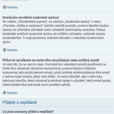
Nahoru
Dostávám nechtěné soukromé zprávy!
Ve vašem „Uživatelském panelu“ na záložce „Soukromé zprávy“ v sekci
„Pravidla, složky a nastavení“ můžete vytvořit pravidlo, pomocí kterého budou
zprávy od určeného uživatele nebo uživatelů automaticky smazány. Pokud
dostáváte urážlivé soukromé zprávy od určitého uživatele, nahlaste zprávy
moderátorům. Ti mají pravomoc zabránit uživateli v odesílání soukromých
zpráv.
Nahoru
Přišel mi od někoho na tomto fóru nevyžádaný nebo urážlivý email!
Je nám líto, že se vám to stalo. Formulář pro odesílání emailů používaný na
tomto fóru obsahuje obranné mechanismy, pomocí kterých můžeme
vystopovat, kdo posílá takové emaily, proto pošlete administrátorovi fóra email
s úplnou kopií emailu, který vám přišel. Je velmi důležité, aby v něm byly
zahrnuty hlavičky, které obsahují podrobné údaje o uživateli, který email poslal.
Administrátor fóra pak bude moci problém vyřešit.
Nahoru
Přátelé a nepřátelé
Co jsou seznamy přátel a nepřátel?