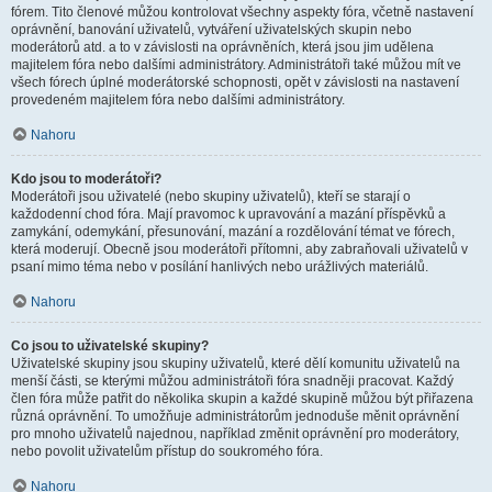
fórem. Tito členové můžou kontrolovat všechny aspekty fóra, včetně nastavení
oprávnění, banování uživatelů, vytváření uživatelských skupin nebo
moderátorů atd. a to v závislosti na oprávněních, která jsou jim udělena
majitelem fóra nebo dalšími administrátory. Administrátoři také můžou mít ve
všech fórech úplné moderátorské schopnosti, opět v závislosti na nastavení
provedeném majitelem fóra nebo dalšími administrátory.
Nahoru
Kdo jsou to moderátoři?
Moderátoři jsou uživatelé (nebo skupiny uživatelů), kteří se starají o
každodenní chod fóra. Mají pravomoc k upravování a mazání příspěvků a
zamykání, odemykání, přesunování, mazání a rozdělování témat ve fórech,
která moderují. Obecně jsou moderátoři přítomni, aby zabraňovali uživatelů v
psaní mimo téma nebo v posílání hanlivých nebo urážlivých materiálů.
Nahoru
Co jsou to uživatelské skupiny?
Uživatelské skupiny jsou skupiny uživatelů, které dělí komunitu uživatelů na
menší části, se kterými můžou administrátoři fóra snadněji pracovat. Každý
člen fóra může patřit do několika skupin a každé skupině můžou být přiřazena
různá oprávnění. To umožňuje administrátorům jednoduše měnit oprávnění
pro mnoho uživatelů najednou, například změnit oprávnění pro moderátory,
nebo povolit uživatelům přístup do soukromého fóra.
Nahoru