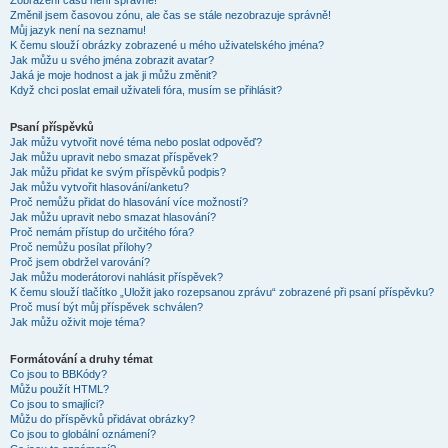
Zobrazení časů není správné!
Změnil jsem časovou zónu, ale čas se stále nezobrazuje správně!
Můj jazyk není na seznamu!
K čemu slouží obrázky zobrazené u mého uživatelského jména?
Jak můžu u svého jména zobrazit avatar?
Jaká je moje hodnost a jak ji můžu změnit?
Když chci poslat email uživateli fóra, musím se přihlásit?
Psaní příspěvků
Jak můžu vytvořit nové téma nebo poslat odpověď?
Jak můžu upravit nebo smazat příspěvek?
Jak můžu přidat ke svým příspěvků podpis?
Jak můžu vytvořit hlasování/anketu?
Proč nemůžu přidat do hlasování více možností?
Jak můžu upravit nebo smazat hlasování?
Proč nemám přístup do určitého fóra?
Proč nemůžu posílat přílohy?
Proč jsem obdržel varování?
Jak můžu moderátorovi nahlásit příspěvek?
K čemu slouží tlačítko „Uložit jako rozepsanou zprávu“ zobrazené při psaní příspěvku?
Proč musí být můj příspěvek schválen?
Jak můžu oživit moje téma?
Formátování a druhy témat
Co jsou to BBKódy?
Můžu použít HTML?
Co jsou to smajlíci?
Můžu do příspěvků přidávat obrázky?
Co jsou to globální oznámení?