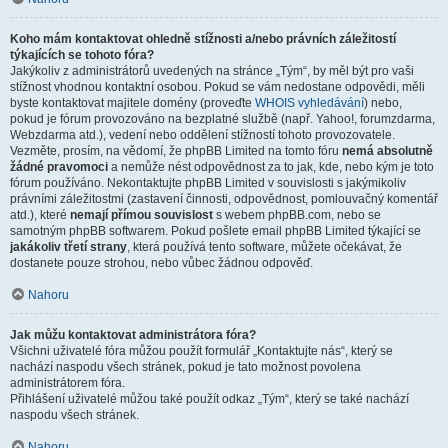
Koho mám kontaktovat ohledně stížnosti a/nebo právních záležitostí
týkajících se tohoto fóra?
Jakýkoliv z administrátorů uvedených na stránce „Tým“, by měl být pro vaši
stížnost vhodnou kontaktní osobou. Pokud se vám nedostane odpovědi, měli
byste kontaktovat majitele domény (proveďte
WHOIS vyhledávání
) nebo,
pokud je fórum provozováno na bezplatné službě (např. Yahoo!, forumzdarma,
Webzdarma atd.), vedení nebo oddělení stížností tohoto provozovatele.
Vezměte, prosím, na vědomí, že phpBB Limited na tomto fóru
nemá absolutně
žádné pravomoci
a nemůže nést odpovědnost za to jak, kde, nebo kým je toto
fórum používáno. Nekontaktujte phpBB Limited v souvislosti s jakýmikoliv
právními záležitostmi (zastavení činnosti, odpovědnost, pomlouvačný komentář
atd.), které
nemají přímou souvislost
s webem phpBB.com, nebo se
samotným phpBB softwarem. Pokud pošlete email phpBB Limited týkající se
jakákoliv třetí strany
, která používá tento software, můžete očekávat, že
dostanete pouze strohou, nebo vůbec žádnou odpověď.
Nahoru
Jak můžu kontaktovat administrátora fóra?
Všichni uživatelé fóra můžou použít formulář „Kontaktujte nás“, který se
nachází naspodu všech stránek, pokud je tato možnost povolena
administrátorem fóra.
Přihlášení uživatelé můžou také použít odkaz „Tým“, který se také nachází
naspodu všech stránek.
Nahoru