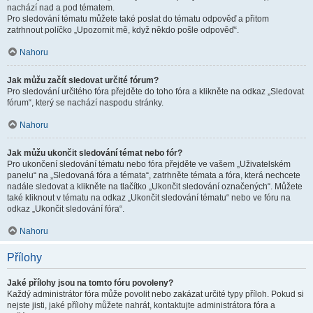
nachází nad a pod tématem.
Pro sledování tématu můžete také poslat do tématu odpověď a přitom
zatrhnout políčko „Upozornit mě, když někdo pošle odpověď“.
Nahoru
Jak můžu začít sledovat určité fórum?
Pro sledování určitého fóra přejděte do toho fóra a klikněte na odkaz „Sledovat
fórum“, který se nachází naspodu stránky.
Nahoru
Jak můžu ukončit sledování témat nebo fór?
Pro ukončení sledování tématu nebo fóra přejděte ve vašem „Uživatelském
panelu“ na „Sledovaná fóra a témata“, zatrhněte témata a fóra, která nechcete
nadále sledovat a klikněte na tlačítko „Ukončit sledování označených“. Můžete
také kliknout v tématu na odkaz „Ukončit sledování tématu“ nebo ve fóru na
odkaz „Ukončit sledování fóra“.
Nahoru
Přílohy
Jaké přílohy jsou na tomto fóru povoleny?
Každý administrátor fóra může povolit nebo zakázat určité typy příloh. Pokud si
nejste jisti, jaké přílohy můžete nahrát, kontaktujte administrátora fóra a