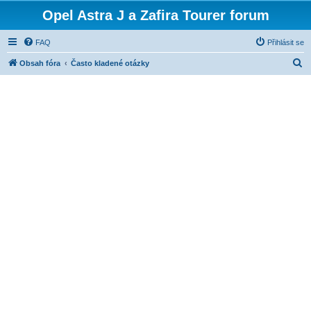
Opel Astra J a Zafira Tourer forum
FAQ
Přihlásit se
H
Obsah fóra
Často kladené otázky
l
e
d
a
t