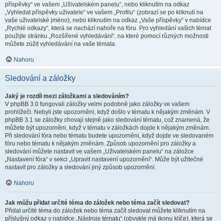
příspěvky“ ve vašem „Uživatelském panelu“, nebo kliknutím na odkaz
„Vyhledat příspěvky uživatele“ ve vašem „Profilu“ (zobrazí se po kliknutí na
vaše uživatelské jméno), nebo kliknutím na odkaz „Vaše příspěvky“ v nabídce
„Rychlé odkazy“, která se nachází nahoře na fóru. Pro vyhledání vašich témat
použijte stránku „Rozšířené vyhledávání“, na které pomocí různých možnosti
můžete zúžit vyhledávání na vaše témata.
Nahoru
Sledování a záložky
Jaký je rozdíl mezi záložkami a sledováním?
V phpBB 3.0 fungovali záložky velmi podobně jako záložky ve vašem
prohlížeči. Nebyli jste upozorněni, když došlo v tématu k nějakým změnám. V
phpBB 3.1 se záložky chovají stejně jako sledování tématu, což znamená, že
můžete být upozorněni, když v tématu v záložkách dojde k nějakým změnám.
Při sledování fóra nebo tématu budete upozorněni, když dojde ve sledovaném
fóru nebo tématu k nějakým změnám. Způsob upozornění pro záložky a
sledování můžete nastavit ve vašem „Uživatelském panelu“ na záložce
„Nastavení fóra“ v sekci „Upravit nastavení upozornění“. Může být užitečné
nastavit pro záložky a sledování jiný způsob upozornění.
Nahoru
Jak můžu přidat určité téma do záložek nebo téma začít sledovat?
Přidat určité téma do záložek nebo téma začít sledovat můžete kliknutím na
příslušný odkaz v nabídce „Nástroje tématu“ (obvykle má ikonu klíče), která se