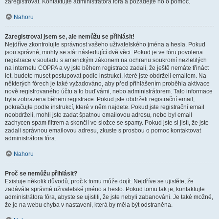
zaregistrovat. Kontaktujte administrátora fóra a požádejte ho o pomoc.
Nahoru
Zaregistroval jsem se, ale nemůžu se přihlásit!
Nejdříve zkontrolujte správnost vašeho uživatelského jména a hesla. Pokud
jsou správné, mohly se stát následující dvě věci. Pokud je ve fóru povolena
registrace v souladu s americkým zákonem na ochranu soukromí nezletilých
na internetu COPPA a vy jste během registrace zadali, že ještě nemáte třináct
let, budete muset postupovat podle instrukcí, které jste obdrželi emailem. Na
některých fórech je také vyžadováno, aby před přihlášením proběhla aktivace
nově registrovaného účtu a to buď vámi, nebo administrátorem. Tato informace
byla zobrazena během registrace. Pokud jste obdrželi registrační email,
pokračujte podle instrukcí, které v něm najdete. Pokud jste registrační email
neobdrželi, mohli jste zadat špatnou emailovou adresu, nebo byl email
zachycen spam filtrem a skončil ve složce se spamy. Pokud jste si jistí, že jste
zadali správnou emailovou adresu, zkuste s prosbou o pomoc kontaktovat
administrátora fóra.
Nahoru
Proč se nemůžu přihlásit?
Existuje několik důvodů, proč k tomu může dojít. Nejdříve se ujistěte, že
zadáváte správné uživatelské jméno a heslo. Pokud tomu tak je, kontaktujte
administrátora fóra, abyste se ujistili, že jste nebyli zabanováni. Je také možné,
že je na webu chyba v nastavení, která by měla být odstraněna.