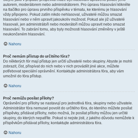
autorem, moderátorem nebo administrátorem. Pro úpravu hlasování klikněte
na tlačítko pro úpravu prvního příspěvku v tématu, ke kterému je hlasování
vždy připojeno. Pokud zatím nikdo nehlasoval, uživatelé můžou smazat
hlasování nebo v něm upravit jakoukoliv možnost. Pokud ale již uživatelé
hlasovali, jen administrátoři nebo moderátoři můžou upravit nebo smazat
hlasování. To zabrání tomu, aby byly možnosti hlasování změněny v ještě
neukončeném hlasování.
Nahoru
Proč nemám přístup do určitého fóra?
Do některých fór mají přístup jen určití uživatelé nebo skupiny. Abyste je mohli
zobrazit, číst, přispívat do nich nebo v nich provádět jiné akce, můžete
potřebovat speciální oprávnění. Kontaktujte administrátora fóra, aby vám
umožnil do fóra přístup.
Nahoru
Proč nemůžu posílat přílohy?
Oprávnění pro přílohy se nastavují pro jednotlivá fóra, skupiny nebo uživatele.
Administrátor fóra nemusel povolit do určitého fóra, do kterého můžete posílat
příspěvky, přidávat přílohy, nebo možná, že posílat přílohy můžou jen určité
skupiny, do kterých nepatříte. Pokud si nejste jisti, z jakého důvodu nemůžete k
příspěvkům přidávat přílohy, kontaktujte administrátora fóra.
Nahoru