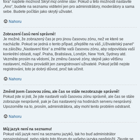
fóra“ najdete možnost
Skrýt můj online stav
. Pokud u této možnosti nastavíte
„Ano“, budete na seznamu viditelní jen pro administrátory, moderátory a sama
sebe. Budete počítán jako skrytý uživatel.
Nahoru
Zobrazení časů není správné!
Je možné, že zobrazený čas je pro jinou časovou zónu, než ve které se
nacházíte. Pokud se jedná o tento případ, přejděte na váš „Uživatelský panel“
na záložku „Nastavení fóra“ a změňte vaši časovou zónu, aby odpovídala vaší
konkrétní oblasti, např. Praha, Bratislava, Londýn, New York, Sydney atd.
Vezměte prosím na vědomí, že změnu časové zóny, stejně jako většinu
nastavení, můžou provádět jen zaregistrovaní uživatelé. Pokud ještě nejste
registrováni, toto je dobrý důvod, proč tak učinit.
Nahoru
Změnil jsem časovou zónu, ale čas se stále nezobrazuje správně!
Pokud jste si jisti, že jste nastavili vaši časovou zónu správně, ale čas se stále
zobrazuje nesprávně, pak je čas nastavený na hodinách serveru nesprávný.
Upozorněte na to, prosím, administrátora, aby mohl tento problém odstranit.
Nahoru
Můj jazyk není na seznamu!
Pokud váš jazyk není na seznamu jazyků, tak ho buď administrátor
nenainstaloval, nebo nikdo toto fórum do vašeho jazyka nepřeložil. Zkuste se