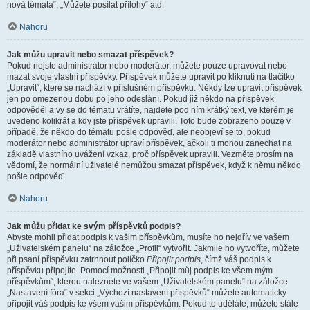
nová témata“, „Můžete posílat přílohy“ atd.
Nahoru
Jak můžu upravit nebo smazat příspěvek?
Pokud nejste administrátor nebo moderátor, můžete pouze upravovat nebo
mazat svoje vlastní příspěvky. Příspěvek můžete upravit po kliknutí na tlačítko
„Upravit“, které se nachází v příslušném příspěvku. Někdy lze upravit příspěvek
jen po omezenou dobu po jeho odeslání. Pokud již někdo na příspěvek
odpověděl a vy se do tématu vrátíte, najdete pod ním krátký text, ve kterém je
uvedeno kolikrát a kdy jste příspěvek upravili. Toto bude zobrazeno pouze v
případě, že někdo do tématu pošle odpověď, ale neobjeví se to, pokud
moderátor nebo administrátor upraví příspěvek, ačkoli ti mohou zanechat na
základě vlastního uvážení vzkaz, proč příspěvek upravili. Vezměte prosím na
vědomí, že normální uživatelé nemůžou smazat příspěvek, když k němu někdo
pošle odpověď.
Nahoru
Jak můžu přidat ke svým příspěvků podpis?
Abyste mohli přidat podpis k vašim příspěvkům, musíte ho nejdřív ve vašem
„Uživatelském panelu“ na záložce „Profil“ vytvořit. Jakmile ho vytvoříte, můžete
při psaní příspěvku zatrhnout políčko
Připojit podpis
, čímž váš podpis k
příspěvku připojíte. Pomocí možnosti „Připojit můj podpis ke všem mým
příspěvkům“, kterou naleznete ve vašem „Uživatelském panelu“ na záložce
„Nastavení fóra“ v sekci „Výchozí nastavení příspěvků“ můžete automaticky
připojit váš podpis ke všem vašim příspěvkům. Pokud to uděláte, můžete stále