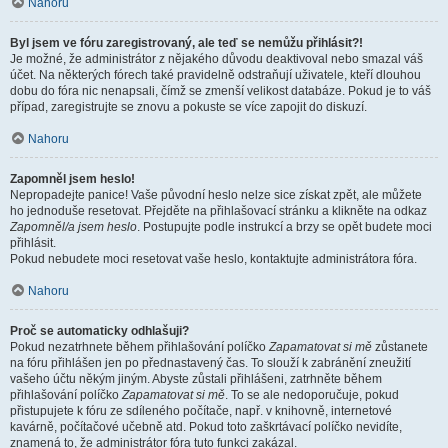
Nahoru
Byl jsem ve fóru zaregistrovaný, ale teď se nemůžu přihlásit?!
Je možné, že administrátor z nějakého důvodu deaktivoval nebo smazal váš
účet. Na některých fórech také pravidelně odstraňují uživatele, kteří dlouhou
dobu do fóra nic nenapsali, čímž se zmenší velikost databáze. Pokud je to váš
případ, zaregistrujte se znovu a pokuste se více zapojit do diskuzí.
Nahoru
Zapomněl jsem heslo!
Nepropadejte panice! Vaše původní heslo nelze sice získat zpět, ale můžete
ho jednoduše resetovat. Přejděte na přihlašovací stránku a klikněte na odkaz
Zapomněl/a jsem heslo
. Postupujte podle instrukcí a brzy se opět budete moci
přihlásit.
Pokud nebudete moci resetovat vaše heslo, kontaktujte administrátora fóra.
Nahoru
Proč se automaticky odhlašuji?
Pokud nezatrhnete během přihlašování políčko
Zapamatovat si mě
zůstanete
na fóru přihlášen jen po přednastavený čas. To slouží k zabránění zneužití
vašeho účtu někým jiným. Abyste zůstali přihlášeni, zatrhněte během
přihlašování políčko
Zapamatovat si mě
. To se ale nedoporučuje, pokud
přistupujete k fóru ze sdíleného počítače, např. v knihovně, internetové
kavárně, počítačové učebně atd. Pokud toto zaškrtávací políčko nevidíte,
znamená to, že administrátor fóra tuto funkci zakázal.