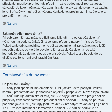
přispíváte, musí být prohlédnuty předtím, než je budou moci zobrazit ostatní
uživatelé. Je také možné, že vás administrátor fóra vložil do skupiny uživatelů,
jejichž příspěvky musí být schváleny. Kontaktujte, prosím, administrátora fóra
pro další informace.
Nahoru
Jak můžu oživit moje téma?
Při zobrazení tématu můžete oživit téma kliknutím na odkaz „Oživit téma“
(většinou naspodu stránky), čímž se téma přesune na první místo ve fóru.
Pokud tento odkaz nevidíte, mohlo být oživování témat zakázáno, nebo ještě
neuběhla doba, po které je povoleno téma oživit. Oživit téma jde také
jednoduše tak, že do něho odešlete příspěvek. Pokud to ale budete dělat,
ujistěte se, že to není proti pravidlům fóra.
Nahoru
Formátování a druhy témat
Co jsou to BBKódy?
BBKódy jsou speciální implementace HTML jazyka, které poskytují velkou
kontrolu pro formátování jednotlivých objektů v příspěvcích. Možnost používání
BBKódů uděluje administrátor fóra, ale BBKódy je také možné pro jednotlivé
příspěvky zakázat ve formuláři pro odesílání příspěvků. BBKódy se používají
podobně jako HTML, ale tagy jsou uzavřeny v hranatých závorkách [ a ] a ne v
< a >. Pro více informací o formátování pomocí BBKódů se podívejte na