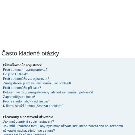
Často kladené otázky
Přihlašování a registrace
Proč se musím zaregistrovat?
Co je to COPPA?
Proč se nemůžu zaregistrovat?
Zaregistroval jsem se, ale nemůžu se přihlásit!
Proč se nemůžu přihlásit?
Byl jsem ve fóru zaregistrovaný, ale teď se nemůžu přihlásit?!
Zapomněl jsem heslo!
Proč se automaticky odhlašuji?
K čemu slouží funkce „Smazat cookies“?
Předvolby a nastavení uživatele
Jak můžu změnit svoje nastavení?
Jak můžu zabránit tomu, aby bylo moje uživatelské jméno zobrazeno na seznamu
uživatelů nacházejících se ve fóru?