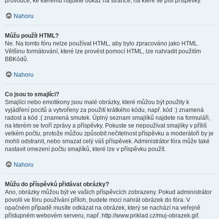
průvodce, ke kterému najdete odkaz na stránce, na které se píší příspěvky.
Nahoru
Můžu použít HTML?
Ne. Na tomto fóru nelze používat HTML, aby bylo zpracováno jako HTML.
Většinu formátování, které lze provést pomocí HTML, lze nahradit použitím
BBKódů.
Nahoru
Co jsou to smajlíci?
Smajlíci nebo emotikony jsou malé obrázky, které můžou být použity k
vyjádření pocitů a vytvořeny za použití krátkého kódu, např. kód :) znamená
radost a kód :( znamená smutek. Úplný seznam smajlíků najdete na formuláři,
na kterém se tvoří zprávy a příspěvky. Pokuste se nepoužívat smajlíky v příliš
velkém počtu, protože můžou způsobit nečitelnost příspěvku a moderátoři by je
mohli odstranit, nebo smazat celý váš příspěvek. Administrátor fóra může také
nastavit omezení počtu smajlíků, které lze v příspěvku použít.
Nahoru
Můžu do příspěvků přidávat obrázky?
Ano, obrázky můžou být ve vašich příspěvcích zobrazeny. Pokud administrátor
povolil ve fóru používání příloh, budete moci nahrát obrázek do fóra. V
opačném případě musíte odkázat na obrázek, který se nachází na veřejně
přístupném webovém serveru, např. http://www.priklad.cz/muj-obrazek.gif.