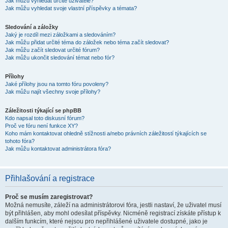
Jak můžu vyhledat určité uživatele?
Jak můžu vyhledat svoje vlastní příspěvky a témata?
Sledování a záložky
Jaký je rozdíl mezi záložkami a sledováním?
Jak můžu přidat určité téma do záložek nebo téma začít sledovat?
Jak můžu začít sledovat určité fórum?
Jak můžu ukončit sledování témat nebo fór?
Přílohy
Jaké přílohy jsou na tomto fóru povoleny?
Jak můžu najít všechny svoje přílohy?
Záležitosti týkající se phpBB
Kdo napsal toto diskusní fórum?
Proč ve fóru není funkce XY?
Koho mám kontaktovat ohledně stížnosti a/nebo právních záležitostí týkajících se
tohoto fóra?
Jak můžu kontaktovat administrátora fóra?
Přihlašování a registrace
Proč se musím zaregistrovat?
Možná nemusíte, záleží na administrátorovi fóra, jestli nastaví, že uživatel musí
být přihlášen, aby mohl odesílat příspěvky. Nicméně registrací získáte přístup k
dalším funkcím, které nejsou pro nepřihlášené uživatele dostupné, jako je