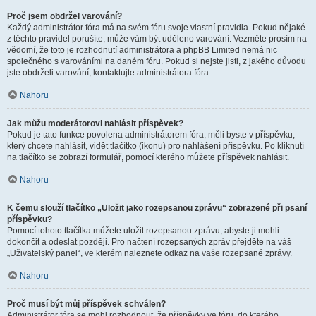
Proč jsem obdržel varování?
Každý administrátor fóra má na svém fóru svoje vlastní pravidla. Pokud nějaké
z těchto pravidel porušíte, může vám být uděleno varování. Vezměte prosím na
vědomí, že toto je rozhodnutí administrátora a phpBB Limited nemá nic
společného s varováními na daném fóru. Pokud si nejste jisti, z jakého důvodu
jste obdrželi varování, kontaktujte administrátora fóra.
Nahoru
Jak můžu moderátorovi nahlásit příspěvek?
Pokud je tato funkce povolena administrátorem fóra, měli byste v příspěvku,
který chcete nahlásit, vidět tlačítko (ikonu) pro nahlášení příspěvku. Po kliknutí
na tlačítko se zobrazí formulář, pomocí kterého můžete příspěvek nahlásit.
Nahoru
K čemu slouží tlačítko „Uložit jako rozepsanou zprávu“ zobrazené při psaní
příspěvku?
Pomocí tohoto tlačítka můžete uložit rozepsanou zprávu, abyste ji mohli
dokončit a odeslat později. Pro načtení rozepsaných zpráv přejděte na váš
„Uživatelský panel“, ve kterém naleznete odkaz na vaše rozepsané zprávy.
Nahoru
Proč musí být můj příspěvek schválen?
Administrátor fóra se mohl rozhodnout, že příspěvky ve fóru, do kterého