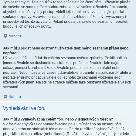
Tyto seznamy můžete použít k rozdělení ostatních členů fóra. Uživatelé přidáni
do vašeho seznamu přátel budou zobrazeni ve vašem uživatelském panelu,
abyste k nim měli rychlý přístup, viděli jejich online stav a mohli jim posílat
soukromé zprávy. V závislosti na použitém vzhledu můžou být zvýrazněny i
příspěvky od těchto uživatelů. Pokud přidáte uživatele do seznamu nepřátel,
budou jejich příspěvky skryty.
Nahoru
Jak můžu přidat nebo odstranit uživatele do/z mého seznamu přátel nebo
nepřátel?
Uživatele můžete přidat do vašeho seznamu dvěma způsoby. Po kliknutí na
jméno uživatele se dostanete na stránku s profilem uživatele, kde najdete
odkaz, pomocí kterého můžete uživatele přidat do seznamu přátel nebo
nepřátel. Nebo můžete ve vašem „Uživatelském panelu“ na záložce „Přátelé a
nepřátelé“ přímo přidat uživatele do jednoho ze seznamů vložením jejich
uživatelských jmen. Na stejné stránce můžete také odstranit uživatele z vašich
seznamů.
Nahoru
Vyhledávání ve fóru
Jak můžu vyhledávat na celém fóru nebo v jednotlivých fórech?
Vložte hledaný výraz do vyhledávacího pole umístěného na obsahu fóra
(indexu) nebo na stránkách témat nebo fór. Na rozšířené vyhledávání můžete
přejít kliknutím na odkaz (nebo ikonu) „Rozšířené vyhledávání“, který najdete