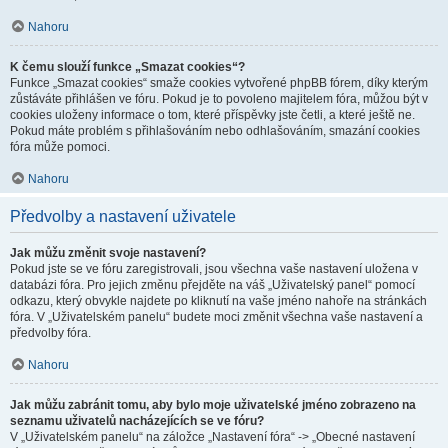
Nahoru
K čemu slouží funkce „Smazat cookies“?
Funkce „Smazat cookies“ smaže cookies vytvořené phpBB fórem, díky kterým
zůstáváte přihlášen ve fóru. Pokud je to povoleno majitelem fóra, můžou být v
cookies uloženy informace o tom, které příspěvky jste četli, a které ještě ne.
Pokud máte problém s přihlašováním nebo odhlašováním, smazání cookies
fóra může pomoci.
Nahoru
Předvolby a nastavení uživatele
Jak můžu změnit svoje nastavení?
Pokud jste se ve fóru zaregistrovali, jsou všechna vaše nastavení uložena v
databázi fóra. Pro jejich změnu přejděte na váš „Uživatelský panel“ pomocí
odkazu, který obvykle najdete po kliknutí na vaše jméno nahoře na stránkách
fóra. V „Uživatelském panelu“ budete moci změnit všechna vaše nastavení a
předvolby fóra.
Nahoru
Jak můžu zabránit tomu, aby bylo moje uživatelské jméno zobrazeno na
seznamu uživatelů nacházejících se ve fóru?
V „Uživatelském panelu“ na záložce „Nastavení fóra“ -> „Obecné nastavení