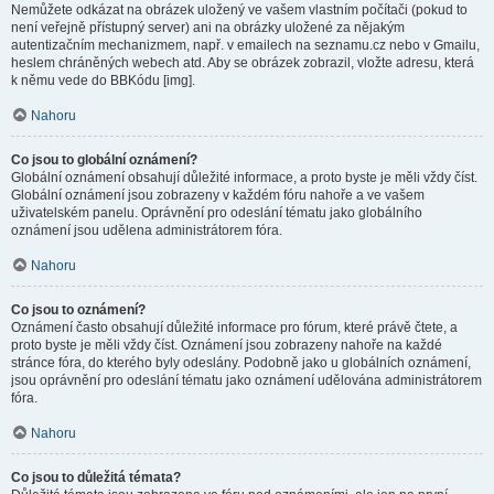
Nemůžete odkázat na obrázek uložený ve vašem vlastním počítači (pokud to
není veřejně přístupný server) ani na obrázky uložené za nějakým
autentizačním mechanizmem, např. v emailech na seznamu.cz nebo v Gmailu,
heslem chráněných webech atd. Aby se obrázek zobrazil, vložte adresu, která
k němu vede do BBKódu [img].
Nahoru
Co jsou to globální oznámení?
Globální oznámení obsahují důležité informace, a proto byste je měli vždy číst.
Globální oznámení jsou zobrazeny v každém fóru nahoře a ve vašem
uživatelském panelu. Oprávnění pro odeslání tématu jako globálního
oznámení jsou udělena administrátorem fóra.
Nahoru
Co jsou to oznámení?
Oznámení často obsahují důležité informace pro fórum, které právě čtete, a
proto byste je měli vždy číst. Oznámení jsou zobrazeny nahoře na každé
stránce fóra, do kterého byly odeslány. Podobně jako u globálních oznámení,
jsou oprávnění pro odeslání tématu jako oznámení udělována administrátorem
fóra.
Nahoru
Co jsou to důležitá témata?