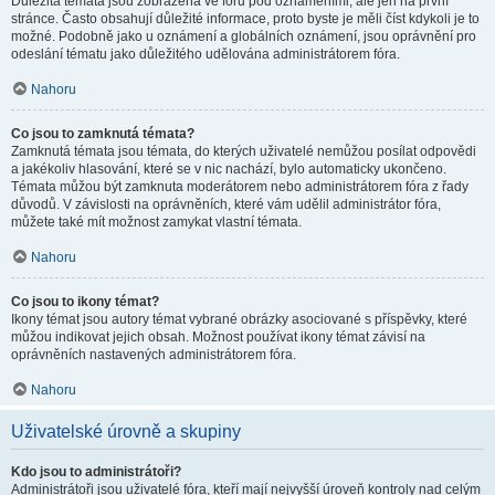
Důležitá témata jsou zobrazena ve fóru pod oznámeními, ale jen na první
stránce. Často obsahují důležité informace, proto byste je měli číst kdykoli je to
možné. Podobně jako u oznámení a globálních oznámení, jsou oprávnění pro
odeslání tématu jako důležitého udělována administrátorem fóra.
Nahoru
Co jsou to zamknutá témata?
Zamknutá témata jsou témata, do kterých uživatelé nemůžou posílat odpovědi
a jakékoliv hlasování, které se v nic nachází, bylo automaticky ukončeno.
Témata můžou být zamknuta moderátorem nebo administrátorem fóra z řady
důvodů. V závislosti na oprávněních, které vám udělil administrátor fóra,
můžete také mít možnost zamykat vlastní témata.
Nahoru
Co jsou to ikony témat?
Ikony témat jsou autory témat vybrané obrázky asociované s příspěvky, které
můžou indikovat jejich obsah. Možnost používat ikony témat závisí na
oprávněních nastavených administrátorem fóra.
Nahoru
Uživatelské úrovně a skupiny
Kdo jsou to administrátoři?
Administrátoři jsou uživatelé fóra, kteří mají nejvyšší úroveň kontroly nad celým