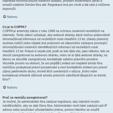
například možnost použití vlastních avatarů, posílání soukromých zpráv a
emailů ostatním členům fóra atd. Registrace trvá jen chvíli a tak vám ji můžeme
doporučit.
Nahoru
Co je to COPPA?
COPPA je americký zákon z roku 1998 na ochranu soukromí nezletilých na
internetu. Tento zákon vyžaduje, aby webové stránky, které mohou potenciálně
shromažďovat informace od nezletilých osob mladších 13 let, získaly písemný
souhlas rodičů nebo nějaké jiné potvrzení od zákonného zástupce povolující
shromažďování osobních identifikačních informací od nezletilých osob
mladších 13 let. Pokud si nejste jisti, jestli se toto týká vás, jako někoho, kdo se
zkouší zaregistrovat na webovou stránku, nebo se to týká webové stránky, na
kterou se zkoušíte zaregistrovat, kontaktujte vašeho právního poradce.
Vezměte prosím na vědomí, že ani phpBB Limited ani majitelé tohoto fóra
nemůžou poskytovat právní poradenství a není kontaktním místem pro právní
zájmy jakéhokoliv druhu, kromě těch uvedených v otázce „Koho mám
kontaktovat ohledně stížnosti a/nebo právních záležitostí týkajících se tohoto
fóra?“.
Nahoru
Proč se nemůžu zaregistrovat?
Je možné, že administrátor fóra zakázal registrace, aby zabránil novým
návštěvníkům, aby se stali členy fóra. Administrátor mohl také zakázat vaši IP
adresu nebo používání uživatelského jména, pomocí kterého se snažíš