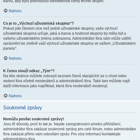
barvu, aby bylo jednodušší identifikovat členy těchto skupin.
Nahoru
Co je to „Výchozí uživatelská skupina“?
Pokud jste členem více než jedné uživatelské skupiny, vaše výchozí
uživatelská skupina určuje, jaká a barva a hodnost skupiny by měla být u
vašeho uživatelského jména zobrazena. Administrátor fóra vám může udělit
oprávnění ke změně vaší výchozí uživatelské skupiny ve vašem „Uživatelském
panelu“.
Nahoru
K čemu slouží odkaz „Tým“?
Na této stránce můžete zobrazit seznam členů starajících se o chod nebo
vedení fóra včetně moderátorů a administrátorů fóra. Také tam můžete najít
další informace jako například, která fóra moderátoři moderují.
Nahoru
Soukromé zprávy
Nemůžu posílat soukromé zprávy!
Jsou tři důvody, proč to tak je. Nejste zaregistrovaní a/nebo přihlášení,
administrátor fóra zakázal soukromé zprávy pro celé fórum, nebo administrátor
fóra zakázal přímo vám odesílání zpráv. Pro více informací kontaktujte
administrátora fóra.