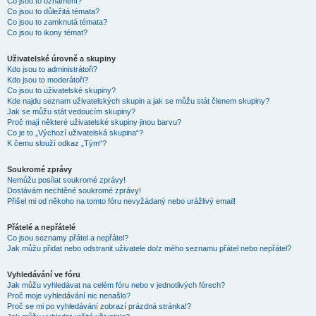
Co jsou to oznámení?
Co jsou to důležitá témata?
Co jsou to zamknutá témata?
Co jsou to ikony témat?
Uživatelské úrovně a skupiny
Kdo jsou to administrátoři?
Kdo jsou to moderátoři?
Co jsou to uživatelské skupiny?
Kde najdu seznam uživatelských skupin a jak se můžu stát členem skupiny?
Jak se můžu stát vedoucím skupiny?
Proč mají některé uživatelské skupiny jinou barvu?
Co je to „Výchozí uživatelská skupina“?
K čemu slouží odkaz „Tým“?
Soukromé zprávy
Nemůžu posílat soukromé zprávy!
Dostávám nechtěné soukromé zprávy!
Přišel mi od někoho na tomto fóru nevyžádaný nebo urážlivý email!
Přátelé a nepřátelé
Co jsou seznamy přátel a nepřátel?
Jak můžu přidat nebo odstranit uživatele do/z mého seznamu přátel nebo nepřátel?
Vyhledávání ve fóru
Jak můžu vyhledávat na celém fóru nebo v jednotlivých fórech?
Proč moje vyhledávání nic nenašlo?
Proč se mi po vyhledávání zobrazí prázdná stránka!?