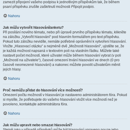
zamezit připojení vašeho podpisu k jednotlivým příspěvkům tak, že během
psaní příspěvku zrušíte zaškrtnutí možnosti
Připojit podpis
.
Nahoru
Jak můžu vytvořit hlasování/anketu?
Při posílání nového tématu, nebo při úpravě prvního příspěvku tématu, klikněte
na záložku „Vytvořit hlasování“ pod hlavním formulářem pro text příspěvku.
Pokud tuto záložku nevidíte, nemáte potřebné oprávnění k vytvoření hlasování.
Vložte „Hlasovací otázku“ a nejméně dvě „Možnosti hlasování“, ujistěte se, že
je každá možnost napsaná v textovém poli na vlastním řádku. Můžete také
nastavit počet možností, které uživatel může během hlasování vybrat (v poli
„Možností na uživatele“), časové omezení trvání hlasování ve dnech (0 pro
časově neomezené hlasování) a nakonec můžete povolit uživatelům měnit
jejich hlasy.
Nahoru
Proč nemůžu přidat do hlasování více možností?
Omezení počtu možností v hlasování je nastaveno administrátorem fóra. Pokud
si myslíte, že potřebujete do vašeho hlasování vložit více možností než je
povoleno, kontaktujte administrátora fóra.
Nahoru
Jak můžu upravit nebo smazat hlasování?
Stejně jako v případě příspěvků může být hlasování upraveno pouze jeho