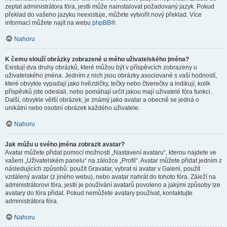
zeptat administrátora fóra, jestli může nainstalovat požadovaný jazyk. Pokud
překlad do vašeho jazyku neexistuje, můžete vytvořit nový překlad. Více
informací můžete najít na webu
phpBB
®.
Nahoru
K čemu slouží obrázky zobrazené u mého uživatelského jména?
Existují dva druhy obrázků, které můžou být v příspěvcích zobrazeny u
uživatelského jména. Jedním z nich jsou obrázky asociované s vaší hodností,
které obvykle vypadají jako hvězdičky, tečky nebo čtverečky a indikují, kolik
příspěvků jste odeslali, nebo pomáhají určit jakou mají uživatelé fóra funkci.
Další, obvykle větší obrázek, je známý jako avatar a obecně se jedná o
unikátní nebo osobní obrázek každého uživatele.
Nahoru
Jak můžu u svého jména zobrazit avatar?
Avatar můžete přidat pomocí možnosti „Nastavení avataru“, kterou najdete ve
vašem „Uživatelském panelu“ na záložce „Profil“. Avatar můžete přidat jedním z
následujících způsobů: použít Gravatar, vybrat si avatar v Galerii, použít
vzdálený avatar (z jiného webu), nebo avatar nahrát do tohoto fóra. Záleží na
administrátorovi fóra, jestli je používání avatarů povoleno a jakými způsoby lze
avatary do fóra přidat. Pokud nemůžete avatary používat, kontaktujte
administrátora fóra.
Nahoru