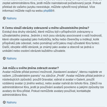
zeptat administrátora fóra, jestli může nainstalovat požadovaný jazyk. Pokud
překlad do vašeho jazyku neexistuje, můžete vytvořit nový překlad. Více
informací můžete najít na webu
phpBB
®.
Nahoru
K čemu slouží obrázky zobrazené u mého uživatelského jména?
Existují dva druhy obrázků, které můžou být v příspěvcích zobrazeny u
uživatelského jména. Jedním z nich jsou obrázky asociované s vaší hodností,
které obvykle vypadají jako hvězdičky, tečky nebo čtverečky a indikují, kolik
příspěvků jste odeslali, nebo pomáhají určit jakou mají uživatelé fóra funkci.
Další, obvykle větší obrázek, je známý jako avatar a obecně se jedná o
unikátní nebo osobní obrázek každého uživatele.
Nahoru
Jak můžu u svého jména zobrazit avatar?
Avatar můžete přidat pomocí možnosti „Nastavení avataru“, kterou najdete ve
vašem „Uživatelském panelu“ na záložce „Profil“. Avatar můžete přidat jedním z
následujících způsobů: použít Gravatar, vybrat si avatar v Galerii, použít
vzdálený avatar (z jiného webu), nebo avatar nahrát do tohoto fóra. Záleží na
administrátorovi fóra, jestli je používání avatarů povoleno a jakými způsoby lze
avatary do fóra přidat. Pokud nemůžete avatary používat, kontaktujte
administrátora fóra.
Nahoru