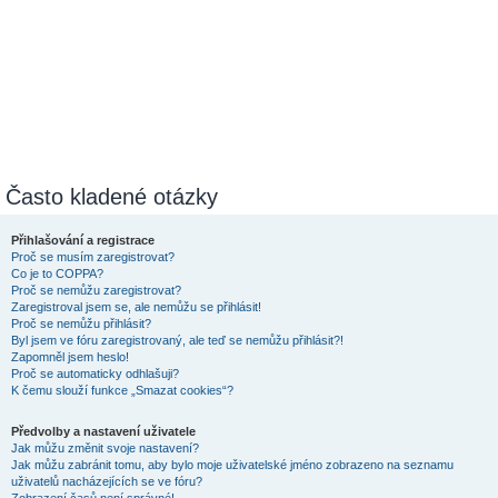
Často kladené otázky
Přihlašování a registrace
Proč se musím zaregistrovat?
Co je to COPPA?
Proč se nemůžu zaregistrovat?
Zaregistroval jsem se, ale nemůžu se přihlásit!
Proč se nemůžu přihlásit?
Byl jsem ve fóru zaregistrovaný, ale teď se nemůžu přihlásit?!
Zapomněl jsem heslo!
Proč se automaticky odhlašuji?
K čemu slouží funkce „Smazat cookies“?
Předvolby a nastavení uživatele
Jak můžu změnit svoje nastavení?
Jak můžu zabránit tomu, aby bylo moje uživatelské jméno zobrazeno na seznamu
uživatelů nacházejících se ve fóru?