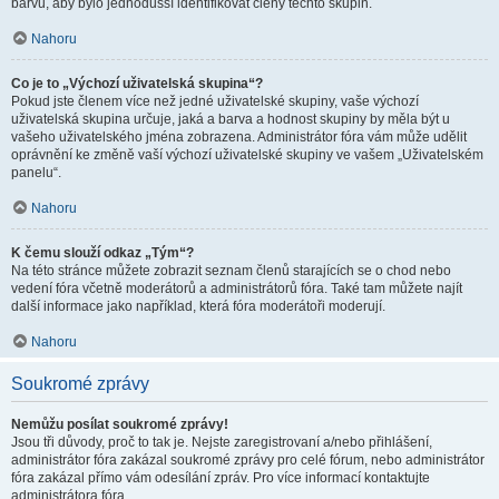
barvu, aby bylo jednodušší identifikovat členy těchto skupin.
Nahoru
Co je to „Výchozí uživatelská skupina“?
Pokud jste členem více než jedné uživatelské skupiny, vaše výchozí
uživatelská skupina určuje, jaká a barva a hodnost skupiny by měla být u
vašeho uživatelského jména zobrazena. Administrátor fóra vám může udělit
oprávnění ke změně vaší výchozí uživatelské skupiny ve vašem „Uživatelském
panelu“.
Nahoru
K čemu slouží odkaz „Tým“?
Na této stránce můžete zobrazit seznam členů starajících se o chod nebo
vedení fóra včetně moderátorů a administrátorů fóra. Také tam můžete najít
další informace jako například, která fóra moderátoři moderují.
Nahoru
Soukromé zprávy
Nemůžu posílat soukromé zprávy!
Jsou tři důvody, proč to tak je. Nejste zaregistrovaní a/nebo přihlášení,
administrátor fóra zakázal soukromé zprávy pro celé fórum, nebo administrátor
fóra zakázal přímo vám odesílání zpráv. Pro více informací kontaktujte
administrátora fóra.