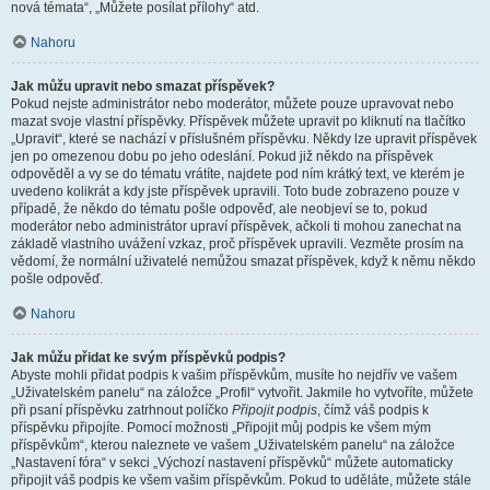
nová témata“, „Můžete posílat přílohy“ atd.
Nahoru
Jak můžu upravit nebo smazat příspěvek?
Pokud nejste administrátor nebo moderátor, můžete pouze upravovat nebo
mazat svoje vlastní příspěvky. Příspěvek můžete upravit po kliknutí na tlačítko
„Upravit“, které se nachází v příslušném příspěvku. Někdy lze upravit příspěvek
jen po omezenou dobu po jeho odeslání. Pokud již někdo na příspěvek
odpověděl a vy se do tématu vrátíte, najdete pod ním krátký text, ve kterém je
uvedeno kolikrát a kdy jste příspěvek upravili. Toto bude zobrazeno pouze v
případě, že někdo do tématu pošle odpověď, ale neobjeví se to, pokud
moderátor nebo administrátor upraví příspěvek, ačkoli ti mohou zanechat na
základě vlastního uvážení vzkaz, proč příspěvek upravili. Vezměte prosím na
vědomí, že normální uživatelé nemůžou smazat příspěvek, když k němu někdo
pošle odpověď.
Nahoru
Jak můžu přidat ke svým příspěvků podpis?
Abyste mohli přidat podpis k vašim příspěvkům, musíte ho nejdřív ve vašem
„Uživatelském panelu“ na záložce „Profil“ vytvořit. Jakmile ho vytvoříte, můžete
při psaní příspěvku zatrhnout políčko
Připojit podpis
, čímž váš podpis k
příspěvku připojíte. Pomocí možnosti „Připojit můj podpis ke všem mým
příspěvkům“, kterou naleznete ve vašem „Uživatelském panelu“ na záložce
„Nastavení fóra“ v sekci „Výchozí nastavení příspěvků“ můžete automaticky
připojit váš podpis ke všem vašim příspěvkům. Pokud to uděláte, můžete stále