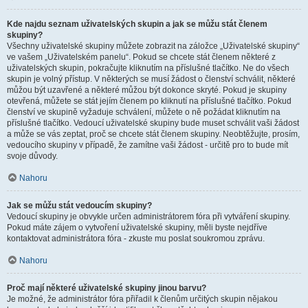
Kde najdu seznam uživatelských skupin a jak se můžu stát členem
skupiny?
Všechny uživatelské skupiny můžete zobrazit na záložce „Uživatelské skupiny“
ve vašem „Uživatelském panelu“. Pokud se chcete stát členem některé z
uživatelských skupin, pokračujte kliknutím na příslušné tlačítko. Ne do všech
skupin je volný přístup. V některých se musí žádost o členství schválit, některé
můžou být uzavřené a některé můžou být dokonce skryté. Pokud je skupiny
otevřená, můžete se stát jejím členem po kliknutí na příslušné tlačítko. Pokud
členství ve skupině vyžaduje schválení, můžete o ně požádat kliknutím na
příslušné tlačítko. Vedoucí uživatelské skupiny bude muset schválit vaši žádost
a může se vás zeptat, proč se chcete stát členem skupiny. Neobtěžujte, prosím,
vedoucího skupiny v případě, že zamítne vaši žádost - určitě pro to bude mít
svoje důvody.
Nahoru
Jak se můžu stát vedoucím skupiny?
Vedoucí skupiny je obvykle určen administrátorem fóra při vytváření skupiny.
Pokud máte zájem o vytvoření uživatelské skupiny, měli byste nejdříve
kontaktovat administrátora fóra - zkuste mu poslat soukromou zprávu.
Nahoru
Proč mají některé uživatelské skupiny jinou barvu?
Je možné, že administrátor fóra přiřadil k členům určitých skupin nějakou