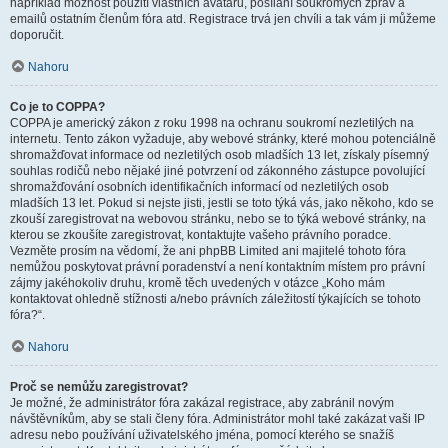
například možnost použití vlastních avatarů, posílání soukromých zpráv a
emailů ostatním členům fóra atd. Registrace trvá jen chvíli a tak vám ji můžeme
doporučit.
Nahoru
Co je to COPPA?
COPPA je americký zákon z roku 1998 na ochranu soukromí nezletilých na
internetu. Tento zákon vyžaduje, aby webové stránky, které mohou potenciálně
shromažďovat informace od nezletilých osob mladších 13 let, získaly písemný
souhlas rodičů nebo nějaké jiné potvrzení od zákonného zástupce povolující
shromažďování osobních identifikačních informací od nezletilých osob
mladších 13 let. Pokud si nejste jisti, jestli se toto týká vás, jako někoho, kdo se
zkouší zaregistrovat na webovou stránku, nebo se to týká webové stránky, na
kterou se zkoušíte zaregistrovat, kontaktujte vašeho právního poradce.
Vezměte prosím na vědomí, že ani phpBB Limited ani majitelé tohoto fóra
nemůžou poskytovat právní poradenství a není kontaktním místem pro právní
zájmy jakéhokoliv druhu, kromě těch uvedených v otázce „Koho mám
kontaktovat ohledně stížnosti a/nebo právních záležitostí týkajících se tohoto
fóra?“.
Nahoru
Proč se nemůžu zaregistrovat?
Je možné, že administrátor fóra zakázal registrace, aby zabránil novým
návštěvníkům, aby se stali členy fóra. Administrátor mohl také zakázat vaši IP
adresu nebo používání uživatelského jména, pomocí kterého se snažíš