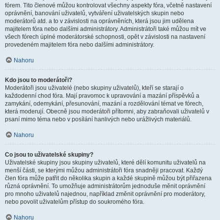
fórem. Tito členové můžou kontrolovat všechny aspekty fóra, včetně nastavení
oprávnění, banování uživatelů, vytváření uživatelských skupin nebo
moderátorů atd. a to v závislosti na oprávněních, která jsou jim udělena
majitelem fóra nebo dalšími administrátory. Administrátoři také můžou mít ve
všech fórech úplné moderátorské schopnosti, opět v závislosti na nastavení
provedeném majitelem fóra nebo dalšími administrátory.
Nahoru
Kdo jsou to moderátoři?
Moderátoři jsou uživatelé (nebo skupiny uživatelů), kteří se starají o
každodenní chod fóra. Mají pravomoc k upravování a mazání příspěvků a
zamykání, odemykání, přesunování, mazání a rozdělování témat ve fórech,
která moderují. Obecně jsou moderátoři přítomni, aby zabraňovali uživatelů v
psaní mimo téma nebo v posílání hanlivých nebo urážlivých materiálů.
Nahoru
Co jsou to uživatelské skupiny?
Uživatelské skupiny jsou skupiny uživatelů, které dělí komunitu uživatelů na
menší části, se kterými můžou administrátoři fóra snadněji pracovat. Každý
člen fóra může patřit do několika skupin a každé skupině můžou být přiřazena
různá oprávnění. To umožňuje administrátorům jednoduše měnit oprávnění
pro mnoho uživatelů najednou, například změnit oprávnění pro moderátory,
nebo povolit uživatelům přístup do soukromého fóra.
Nahoru