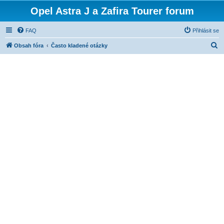
Opel Astra J a Zafira Tourer forum
FAQ
Přihlásit se
H
Obsah fóra
Často kladené otázky
l
e
d
a
t