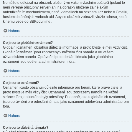
Nemůžete odkázat na obrázek uložený ve vašem vlastním počítači (pokud to
není veřejně přístupný server) ani na obrázky uložené za nějakým
autentizačním mechanizmem, např. v emailech na seznamu.cz nebo v Gmailu,
heslem chráněných webech atd. Aby se obrázek zobrazil, vložte adresu, která
k němu vede do BBKódu [img].
Nahoru
Co jsou to globální oznámení?
Globální oznámení obsahují důležité informace, a proto byste je měli vždy číst.
Globální oznámení jsou zobrazeny v každém fóru nahoře a ve vašem
uživatelském panelu. Oprávnění pro odeslání tématu jako globálního
oznámení jsou udělena administrátorem fóra.
Nahoru
Co jsou to oznámení?
Oznámení často obsahují důležité informace pro fórum, které právě čtete, a
proto byste je měli vždy číst. Oznámení jsou zobrazeny nahoře na každé
stránce fóra, do kterého byly odeslány. Podobně jako u globálních oznámení,
jsou oprávnění pro odeslání tématu jako oznámení udělována administrátorem
fóra.
Nahoru
Co jsou to důležitá témata?