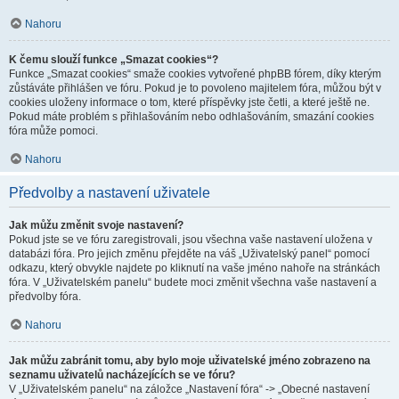
Nahoru
K čemu slouží funkce „Smazat cookies“?
Funkce „Smazat cookies“ smaže cookies vytvořené phpBB fórem, díky kterým
zůstáváte přihlášen ve fóru. Pokud je to povoleno majitelem fóra, můžou být v
cookies uloženy informace o tom, které příspěvky jste četli, a které ještě ne.
Pokud máte problém s přihlašováním nebo odhlašováním, smazání cookies
fóra může pomoci.
Nahoru
Předvolby a nastavení uživatele
Jak můžu změnit svoje nastavení?
Pokud jste se ve fóru zaregistrovali, jsou všechna vaše nastavení uložena v
databázi fóra. Pro jejich změnu přejděte na váš „Uživatelský panel“ pomocí
odkazu, který obvykle najdete po kliknutí na vaše jméno nahoře na stránkách
fóra. V „Uživatelském panelu“ budete moci změnit všechna vaše nastavení a
předvolby fóra.
Nahoru
Jak můžu zabránit tomu, aby bylo moje uživatelské jméno zobrazeno na
seznamu uživatelů nacházejících se ve fóru?
V „Uživatelském panelu“ na záložce „Nastavení fóra“ -> „Obecné nastavení