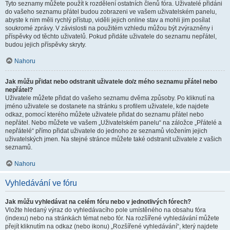
Tyto seznamy můžete použít k rozdělení ostatních členů fóra. Uživatelé přidáni
do vašeho seznamu přátel budou zobrazeni ve vašem uživatelském panelu,
abyste k nim měli rychlý přístup, viděli jejich online stav a mohli jim posílat
soukromé zprávy. V závislosti na použitém vzhledu můžou být zvýrazněny i
příspěvky od těchto uživatelů. Pokud přidáte uživatele do seznamu nepřátel,
budou jejich příspěvky skryty.
Nahoru
Jak můžu přidat nebo odstranit uživatele do/z mého seznamu přátel nebo
nepřátel?
Uživatele můžete přidat do vašeho seznamu dvěma způsoby. Po kliknutí na
jméno uživatele se dostanete na stránku s profilem uživatele, kde najdete
odkaz, pomocí kterého můžete uživatele přidat do seznamu přátel nebo
nepřátel. Nebo můžete ve vašem „Uživatelském panelu“ na záložce „Přátelé a
nepřátelé“ přímo přidat uživatele do jednoho ze seznamů vložením jejich
uživatelských jmen. Na stejné stránce můžete také odstranit uživatele z vašich
seznamů.
Nahoru
Vyhledávání ve fóru
Jak můžu vyhledávat na celém fóru nebo v jednotlivých fórech?
Vložte hledaný výraz do vyhledávacího pole umístěného na obsahu fóra
(indexu) nebo na stránkách témat nebo fór. Na rozšířené vyhledávání můžete
přejít kliknutím na odkaz (nebo ikonu) „Rozšířené vyhledávání“, který najdete