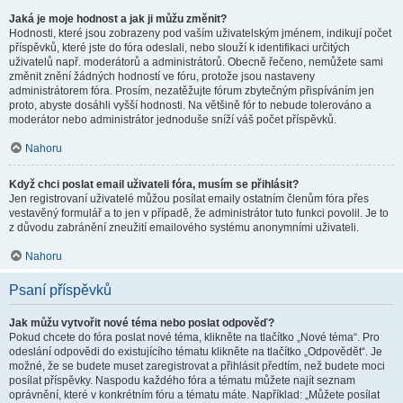
Jaká je moje hodnost a jak ji můžu změnit?
Hodnosti, které jsou zobrazeny pod vaším uživatelským jménem, indikují počet
příspěvků, které jste do fóra odeslali, nebo slouží k identifikaci určitých
uživatelů např. moderátorů a administrátorů. Obecně řečeno, nemůžete sami
změnit znění žádných hodností ve fóru, protože jsou nastaveny
administrátorem fóra. Prosím, nezatěžujte fórum zbytečným přispíváním jen
proto, abyste dosáhli vyšší hodnosti. Na většině fór to nebude tolerováno a
moderátor nebo administrátor jednoduše sníží váš počet příspěvků.
Nahoru
Když chci poslat email uživateli fóra, musím se přihlásit?
Jen registrovaní uživatelé můžou posílat emaily ostatním členům fóra přes
vestavěný formulář a to jen v případě, že administrátor tuto funkci povolil. Je to
z důvodu zabránění zneužití emailového systému anonymními uživateli.
Nahoru
Psaní příspěvků
Jak můžu vytvořit nové téma nebo poslat odpověď?
Pokud chcete do fóra poslat nové téma, klikněte na tlačítko „Nové téma“. Pro
odeslání odpovědi do existujícího tématu klikněte na tlačítko „Odpovědět“. Je
možné, že se budete muset zaregistrovat a přihlásit předtím, než budete moci
posílat příspěvky. Naspodu každého fóra a tématu můžete najít seznam
oprávnění, které v konkrétním fóru a tématu máte. Například: „Můžete posílat