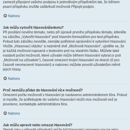
zamezit připojení vašeho podpisu k jednotlivým příspěvkům tak, že během
psaní příspěvku zrušíte zaškrtnutí možnosti
Připojit podpis
.
Nahoru
Jak můžu vytvořit hlasování/anketu?
Při posílání nového tématu, nebo při úpravě prvního příspěvku tématu, klikněte
na záložku „Vytvořit hlasování“ pod hlavním formulářem pro text příspěvku.
Pokud tuto záložku nevidíte, nemáte potřebné oprávnění k vytvoření hlasování.
Vložte „Hlasovací otázku“ a nejméně dvě „Možnosti hlasování“, ujistěte se, že
je každá možnost napsaná v textovém poli na vlastním řádku. Můžete také
nastavit počet možností, které uživatel může během hlasování vybrat (v poli
„Možností na uživatele“), časové omezení trvání hlasování ve dnech (0 pro
časově neomezené hlasování) a nakonec můžete povolit uživatelům měnit
jejich hlasy.
Nahoru
Proč nemůžu přidat do hlasování více možností?
Omezení počtu možností v hlasování je nastaveno administrátorem fóra. Pokud
si myslíte, že potřebujete do vašeho hlasování vložit více možností než je
povoleno, kontaktujte administrátora fóra.
Nahoru
Jak můžu upravit nebo smazat hlasování?
Stejně jako v případě příspěvků může být hlasování upraveno pouze jeho