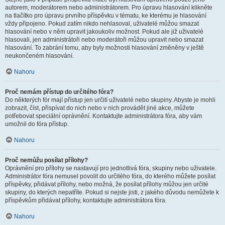
autorem, moderátorem nebo administrátorem. Pro úpravu hlasování klikněte
na tlačítko pro úpravu prvního příspěvku v tématu, ke kterému je hlasování
vždy připojeno. Pokud zatím nikdo nehlasoval, uživatelé můžou smazat
hlasování nebo v něm upravit jakoukoliv možnost. Pokud ale již uživatelé
hlasovali, jen administrátoři nebo moderátoři můžou upravit nebo smazat
hlasování. To zabrání tomu, aby byly možnosti hlasování změněny v ještě
neukončeném hlasování.
Nahoru
Proč nemám přístup do určitého fóra?
Do některých fór mají přístup jen určití uživatelé nebo skupiny. Abyste je mohli
zobrazit, číst, přispívat do nich nebo v nich provádět jiné akce, můžete
potřebovat speciální oprávnění. Kontaktujte administrátora fóra, aby vám
umožnil do fóra přístup.
Nahoru
Proč nemůžu posílat přílohy?
Oprávnění pro přílohy se nastavují pro jednotlivá fóra, skupiny nebo uživatele.
Administrátor fóra nemusel povolit do určitého fóra, do kterého můžete posílat
příspěvky, přidávat přílohy, nebo možná, že posílat přílohy můžou jen určité
skupiny, do kterých nepatříte. Pokud si nejste jisti, z jakého důvodu nemůžete k
příspěvkům přidávat přílohy, kontaktujte administrátora fóra.
Nahoru