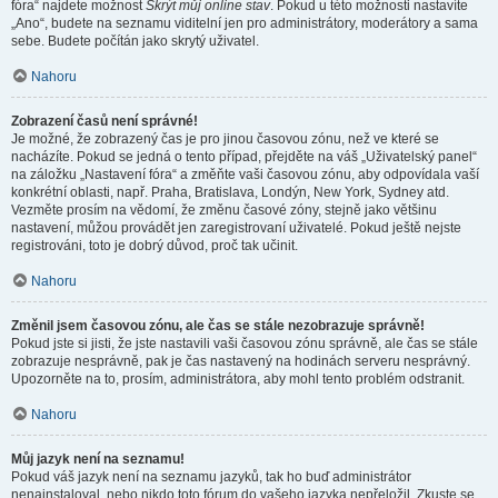
fóra“ najdete možnost
Skrýt můj online stav
. Pokud u této možnosti nastavíte
„Ano“, budete na seznamu viditelní jen pro administrátory, moderátory a sama
sebe. Budete počítán jako skrytý uživatel.
Nahoru
Zobrazení časů není správné!
Je možné, že zobrazený čas je pro jinou časovou zónu, než ve které se
nacházíte. Pokud se jedná o tento případ, přejděte na váš „Uživatelský panel“
na záložku „Nastavení fóra“ a změňte vaši časovou zónu, aby odpovídala vaší
konkrétní oblasti, např. Praha, Bratislava, Londýn, New York, Sydney atd.
Vezměte prosím na vědomí, že změnu časové zóny, stejně jako většinu
nastavení, můžou provádět jen zaregistrovaní uživatelé. Pokud ještě nejste
registrováni, toto je dobrý důvod, proč tak učinit.
Nahoru
Změnil jsem časovou zónu, ale čas se stále nezobrazuje správně!
Pokud jste si jisti, že jste nastavili vaši časovou zónu správně, ale čas se stále
zobrazuje nesprávně, pak je čas nastavený na hodinách serveru nesprávný.
Upozorněte na to, prosím, administrátora, aby mohl tento problém odstranit.
Nahoru
Můj jazyk není na seznamu!
Pokud váš jazyk není na seznamu jazyků, tak ho buď administrátor
nenainstaloval, nebo nikdo toto fórum do vašeho jazyka nepřeložil. Zkuste se