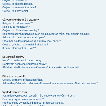
Co jsou to oznámení?
Co jsou to důležitá témata?
Co jsou to zamknutá témata?
Co jsou to ikony témat?
Uživatelské úrovně a skupiny
Kdo jsou to administrátoři?
Kdo jsou to moderátoři?
Co jsou to uživatelské skupiny?
Kde najdu seznam uživatelských skupin a jak se můžu stát členem skupiny?
Jak se můžu stát vedoucím skupiny?
Proč mají některé uživatelské skupiny jinou barvu?
Co je to „Výchozí uživatelská skupina“?
K čemu slouží odkaz „Tým“?
Soukromé zprávy
Nemůžu posílat soukromé zprávy!
Dostávám nechtěné soukromé zprávy!
Přišel mi od někoho na tomto fóru nevyžádaný nebo urážlivý email!
Přátelé a nepřátelé
Co jsou seznamy přátel a nepřátel?
Jak můžu přidat nebo odstranit uživatele do/z mého seznamu přátel nebo nepřátel?
Vyhledávání ve fóru
Jak můžu vyhledávat na celém fóru nebo v jednotlivých fórech?
Proč moje vyhledávání nic nenašlo?
Proč se mi po vyhledávání zobrazí prázdná stránka!?