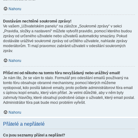
Nahoru
Dostávám nechtěné soukromé zprávy!
Ve vašem „Uživatelském panelu“ na záložce „Soukromé zprávy“ v sekci
„Pravidla, složky a nastavení“ můžete vytvořit pravidlo, pomocí kterého budou
zprávy od určeného uživatele nebo uživatelů automaticky smazány. Pokud
dostáváte urážlivé soukromé zprávy od určitého uživatele, nahlaste zprávy
moderátorům. Ti mají pravomoc zabránit uživateli v odesílání soukromých
zpráv.
Nahoru
Přišel mi od někoho na tomto fóru nevyžádaný nebo urážlivý email!
Je nám líto, že se vám to stalo. Formulář pro odesílání emailů používaný na
tomto fóru obsahuje obranné mechanismy, pomocí kterých můžeme
vystopovat, kdo posílá takové emaily, proto pošlete administrátorovi fóra email
s úplnou kopií emailu, který vám přišel. Je velmi důležité, aby v něm byly
zahrnuty hlavičky, které obsahují podrobné údaje o uživateli, který email poslal.
Administrátor fóra pak bude moci problém vyřešit.
Nahoru
Přátelé a nepřátelé
Co jsou seznamy přátel a nepřátel?