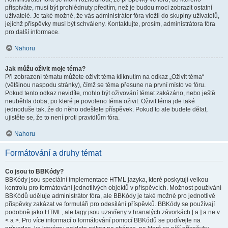
přispíváte, musí být prohlédnuty předtím, než je budou moci zobrazit ostatní
uživatelé. Je také možné, že vás administrátor fóra vložil do skupiny uživatelů,
jejichž příspěvky musí být schváleny. Kontaktujte, prosím, administrátora fóra
pro další informace.
Nahoru
Jak můžu oživit moje téma?
Při zobrazení tématu můžete oživit téma kliknutím na odkaz „Oživit téma“
(většinou naspodu stránky), čímž se téma přesune na první místo ve fóru.
Pokud tento odkaz nevidíte, mohlo být oživování témat zakázáno, nebo ještě
neuběhla doba, po které je povoleno téma oživit. Oživit téma jde také
jednoduše tak, že do něho odešlete příspěvek. Pokud to ale budete dělat,
ujistěte se, že to není proti pravidlům fóra.
Nahoru
Formátování a druhy témat
Co jsou to BBKódy?
BBKódy jsou speciální implementace HTML jazyka, které poskytují velkou
kontrolu pro formátování jednotlivých objektů v příspěvcích. Možnost používání
BBKódů uděluje administrátor fóra, ale BBKódy je také možné pro jednotlivé
příspěvky zakázat ve formuláři pro odesílání příspěvků. BBKódy se používají
podobně jako HTML, ale tagy jsou uzavřeny v hranatých závorkách [ a ] a ne v
< a >. Pro více informací o formátování pomocí BBKódů se podívejte na