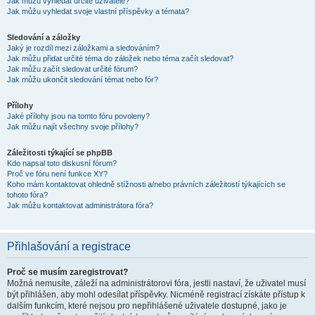
Jak můžu vyhledat určité uživatele?
Jak můžu vyhledat svoje vlastní příspěvky a témata?
Sledování a záložky
Jaký je rozdíl mezi záložkami a sledováním?
Jak můžu přidat určité téma do záložek nebo téma začít sledovat?
Jak můžu začít sledovat určité fórum?
Jak můžu ukončit sledování témat nebo fór?
Přílohy
Jaké přílohy jsou na tomto fóru povoleny?
Jak můžu najít všechny svoje přílohy?
Záležitosti týkající se phpBB
Kdo napsal toto diskusní fórum?
Proč ve fóru není funkce XY?
Koho mám kontaktovat ohledně stížnosti a/nebo právních záležitostí týkajících se
tohoto fóra?
Jak můžu kontaktovat administrátora fóra?
Přihlašování a registrace
Proč se musím zaregistrovat?
Možná nemusíte, záleží na administrátorovi fóra, jestli nastaví, že uživatel musí
být přihlášen, aby mohl odesílat příspěvky. Nicméně registrací získáte přístup k
dalším funkcím, které nejsou pro nepřihlášené uživatele dostupné, jako je