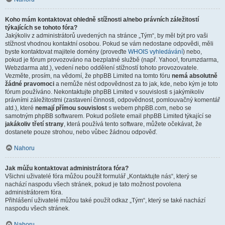
Koho mám kontaktovat ohledně stížnosti a/nebo právních záležitostí
týkajících se tohoto fóra?
Jakýkoliv z administrátorů uvedených na stránce „Tým“, by měl být pro vaši
stížnost vhodnou kontaktní osobou. Pokud se vám nedostane odpovědi, měli
byste kontaktovat majitele domény (proveďte
WHOIS vyhledávání
) nebo,
pokud je fórum provozováno na bezplatné službě (např. Yahoo!, forumzdarma,
Webzdarma atd.), vedení nebo oddělení stížností tohoto provozovatele.
Vezměte, prosím, na vědomí, že phpBB Limited na tomto fóru
nemá absolutně
žádné pravomoci
a nemůže nést odpovědnost za to jak, kde, nebo kým je toto
fórum používáno. Nekontaktujte phpBB Limited v souvislosti s jakýmikoliv
právními záležitostmi (zastavení činnosti, odpovědnost, pomlouvačný komentář
atd.), které
nemají přímou souvislost
s webem phpBB.com, nebo se
samotným phpBB softwarem. Pokud pošlete email phpBB Limited týkající se
jakákoliv třetí strany
, která používá tento software, můžete očekávat, že
dostanete pouze strohou, nebo vůbec žádnou odpověď.
Nahoru
Jak můžu kontaktovat administrátora fóra?
Všichni uživatelé fóra můžou použít formulář „Kontaktujte nás“, který se
nachází naspodu všech stránek, pokud je tato možnost povolena
administrátorem fóra.
Přihlášení uživatelé můžou také použít odkaz „Tým“, který se také nachází
naspodu všech stránek.
Nahoru