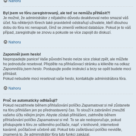
Nahoru
Byl jsem ve fóru zaregistrovaný, ale teď se nemůžu přihlásit?!
Je možné, že administrátor z nějakého důvodu deaktivoval nebo smazal váš
účet. Na některých fórech také pravidelně odstraňují uživatele, kteří dlouhou
dobu do fóra nic nenapsali, čímž se zmenší velikost databáze. Pokud je to váš
případ, zaregistrujte se znovu a pokuste se více zapojit do diskuzí.
Nahoru
Zapomněl jsem heslo!
Nepropadejte panice! Vaše původní heslo nelze sice získat zpět, ale můžete
ho jednoduše resetovat. Přejděte na přihlašovací stránku a klikněte na odkaz
Zapomněl/a jsem heslo
. Postupujte podle instrukcí a brzy se opět budete moci
přihlásit.
Pokud nebudete moci resetovat vaše heslo, kontaktujte administrátora fóra.
Nahoru
Proč se automaticky odhlašuji?
Pokud nezatrhnete během přihlašování políčko
Zapamatovat si mě
zůstanete
na fóru přihlášen jen po přednastavený čas. To slouží k zabránění zneužití
vašeho účtu někým jiným. Abyste zůstali přihlášeni, zatrhněte během
přihlašování políčko
Zapamatovat si mě
. To se ale nedoporučuje, pokud
přistupujete k fóru ze sdíleného počítače, např. v knihovně, internetové
kavárně, počítačové učebně atd. Pokud toto zaškrtávací políčko nevidíte,
znamená to, že administrátor fóra tuto funkci zakázal.