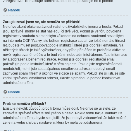
zaregistrovat. Kontaktujte administrátora fóra a požádejte ho o pomoc.
Nahoru
Zaregistroval jsem se, ale nemůžu se přihlásit!
Nejdříve zkontrolujte správnost vašeho uživatelského jména a hesla. Pokud
jsou správné, mohly se stát následující dvě věci. Pokud je ve fóru povolena
registrace v souladu s americkým zákonem na ochranu soukromí nezletilých
na internetu COPPA a vy jste během registrace zadali, že ještě nemáte třináct
let, budete muset postupovat podle instrukcí, které jste obdrželi emailem. Na
některých fórech je také vyžadováno, aby před přihlášením proběhla aktivace
nově registrovaného účtu a to buď vámi, nebo administrátorem. Tato informace
byla zobrazena během registrace. Pokud jste obdrželi registrační email,
pokračujte podle instrukcí, které v něm najdete. Pokud jste registrační email
neobdrželi, mohli jste zadat špatnou emailovou adresu, nebo byl email
zachycen spam filtrem a skončil ve složce se spamy. Pokud jste si jistí, že jste
zadali správnou emailovou adresu, zkuste s prosbou o pomoc kontaktovat
administrátora fóra.
Nahoru
Proč se nemůžu přihlásit?
Existuje několik důvodů, proč k tomu může dojít. Nejdříve se ujistěte, že
zadáváte správné uživatelské jméno a heslo. Pokud tomu tak je, kontaktujte
administrátora fóra, abyste se ujistili, že jste nebyli zabanováni. Je také možné,
že je na webu chyba v nastavení, která by měla být odstraněna.