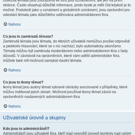
Důležitá témata jsou zobrazena ve fóru pod oznámeními, ale jen na první
stránce. Často obsahují důležité informace, proto byste je měli číst kdykoli je to
možné. Podobně jako u oznámení a globálních oznámení, jsou oprávnění pro
odeslání tématu jako důležitého udělována administrátorem fóra.
Nahoru
Co jsou to zamknutá témata?
Zamknutá témata jsou témata, do kterých uživatelé nemůžou posílat odpovědi
a jakékoliv hlasování, které se v nic nachází, bylo automaticky ukončeno.
Témata můžou být zamknuta moderátorem nebo administrátorem fóra z řady
důvodů. V závislosti na oprávněních, které vám udělil administrátor fóra,
můžete také mít možnost zamykat vlastní témata.
Nahoru
Co jsou to ikony témat?
Ikony témat jsou autory témat vybrané obrázky asociované s příspěvky, které
můžou indikovat jejich obsah. Možnost používat ikony témat závisí na
oprávněních nastavených administrátorem fóra.
Nahoru
Uživatelské úrovně a skupiny
Kdo jsou to administrátoři?
Administrátoři jsou uživatelé fóra, kteří mají nejvyšší úroveň kontroly nad celým