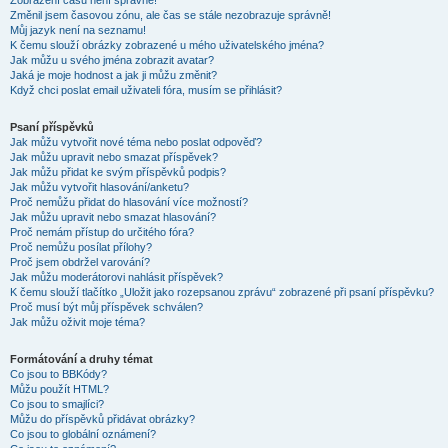
Zobrazení časů není správné!
Změnil jsem časovou zónu, ale čas se stále nezobrazuje správně!
Můj jazyk není na seznamu!
K čemu slouží obrázky zobrazené u mého uživatelského jména?
Jak můžu u svého jména zobrazit avatar?
Jaká je moje hodnost a jak ji můžu změnit?
Když chci poslat email uživateli fóra, musím se přihlásit?
Psaní příspěvků
Jak můžu vytvořit nové téma nebo poslat odpověď?
Jak můžu upravit nebo smazat příspěvek?
Jak můžu přidat ke svým příspěvků podpis?
Jak můžu vytvořit hlasování/anketu?
Proč nemůžu přidat do hlasování více možností?
Jak můžu upravit nebo smazat hlasování?
Proč nemám přístup do určitého fóra?
Proč nemůžu posílat přílohy?
Proč jsem obdržel varování?
Jak můžu moderátorovi nahlásit příspěvek?
K čemu slouží tlačítko „Uložit jako rozepsanou zprávu“ zobrazené při psaní příspěvku?
Proč musí být můj příspěvek schválen?
Jak můžu oživit moje téma?
Formátování a druhy témat
Co jsou to BBKódy?
Můžu použít HTML?
Co jsou to smajlíci?
Můžu do příspěvků přidávat obrázky?
Co jsou to globální oznámení?