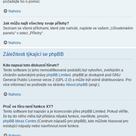
požádejte ho o pomoc.
Nahoru
Jak můžu najít všechny svoje přílohy?
Seznam se všemi přílohami, které jste nahráli, najdete ve vašem „Uživatelském
panelu“ v sekci „Přílohy“.
Nahoru
Záležitosti týkající se phpBB
Kdo napsal toto diskusní fórum?
Tento software (v jeho nemodifikované podobě) byl vytvořen, zveřejněn a
chráněn autorskými právy
phpBB Limited
. phpBB je dostupné pod GNU
General Public License verze 2 (GPL-2.0) a může být volně distribuováno. Pro
více informací se podívejte na stránku
About phpBB
(angl.).
Nahoru
Proč ve fóru není funkce XY?
Tento software byl napsán a je licencován přes phpBB Limited. Pokud věříte,
že by do něho měla být přidána nějaká funkce, navštivte, prosím,
phpBB Ideas Centre
(Centrum nápadů pro phpBB), kde můžete hlasovat pro
existující nápady nebo navrhnout nové funkce.
Nahoru