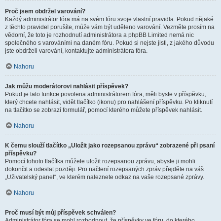
Proč jsem obdržel varování?
Každý administrátor fóra má na svém fóru svoje vlastní pravidla. Pokud nějaké
z těchto pravidel porušíte, může vám být uděleno varování. Vezměte prosím na
vědomí, že toto je rozhodnutí administrátora a phpBB Limited nemá nic
společného s varováními na daném fóru. Pokud si nejste jisti, z jakého důvodu
jste obdrželi varování, kontaktujte administrátora fóra.
Nahoru
Jak můžu moderátorovi nahlásit příspěvek?
Pokud je tato funkce povolena administrátorem fóra, měli byste v příspěvku,
který chcete nahlásit, vidět tlačítko (ikonu) pro nahlášení příspěvku. Po kliknutí
na tlačítko se zobrazí formulář, pomocí kterého můžete příspěvek nahlásit.
Nahoru
K čemu slouží tlačítko „Uložit jako rozepsanou zprávu“ zobrazené při psaní
příspěvku?
Pomocí tohoto tlačítka můžete uložit rozepsanou zprávu, abyste ji mohli
dokončit a odeslat později. Pro načtení rozepsaných zpráv přejděte na váš
„Uživatelský panel“, ve kterém naleznete odkaz na vaše rozepsané zprávy.
Nahoru
Proč musí být můj příspěvek schválen?
Administrátor fóra se mohl rozhodnout, že příspěvky ve fóru, do kterého