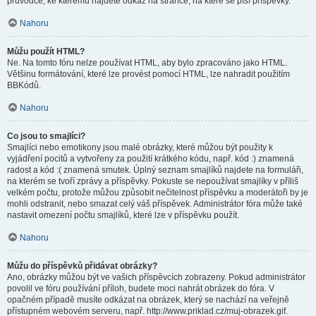
průvodce, ke kterému najdete odkaz na stránce, na které se píší příspěvky.
Nahoru
Můžu použít HTML?
Ne. Na tomto fóru nelze používat HTML, aby bylo zpracováno jako HTML.
Většinu formátování, které lze provést pomocí HTML, lze nahradit použitím
BBKódů.
Nahoru
Co jsou to smajlíci?
Smajlíci nebo emotikony jsou malé obrázky, které můžou být použity k
vyjádření pocitů a vytvořeny za použití krátkého kódu, např. kód :) znamená
radost a kód :( znamená smutek. Úplný seznam smajlíků najdete na formuláři,
na kterém se tvoří zprávy a příspěvky. Pokuste se nepoužívat smajlíky v příliš
velkém počtu, protože můžou způsobit nečitelnost příspěvku a moderátoři by je
mohli odstranit, nebo smazat celý váš příspěvek. Administrátor fóra může také
nastavit omezení počtu smajlíků, které lze v příspěvku použít.
Nahoru
Můžu do příspěvků přidávat obrázky?
Ano, obrázky můžou být ve vašich příspěvcích zobrazeny. Pokud administrátor
povolil ve fóru používání příloh, budete moci nahrát obrázek do fóra. V
opačném případě musíte odkázat na obrázek, který se nachází na veřejně
přístupném webovém serveru, např. http://www.priklad.cz/muj-obrazek.gif.