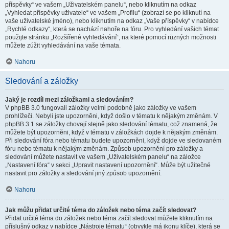
příspěvky“ ve vašem „Uživatelském panelu“, nebo kliknutím na odkaz
„Vyhledat příspěvky uživatele“ ve vašem „Profilu“ (zobrazí se po kliknutí na
vaše uživatelské jméno), nebo kliknutím na odkaz „Vaše příspěvky“ v nabídce
„Rychlé odkazy“, která se nachází nahoře na fóru. Pro vyhledání vašich témat
použijte stránku „Rozšířené vyhledávání“, na které pomocí různých možnosti
můžete zúžit vyhledávání na vaše témata.
Nahoru
Sledování a záložky
Jaký je rozdíl mezi záložkami a sledováním?
V phpBB 3.0 fungovali záložky velmi podobně jako záložky ve vašem
prohlížeči. Nebyli jste upozorněni, když došlo v tématu k nějakým změnám. V
phpBB 3.1 se záložky chovají stejně jako sledování tématu, což znamená, že
můžete být upozorněni, když v tématu v záložkách dojde k nějakým změnám.
Při sledování fóra nebo tématu budete upozorněni, když dojde ve sledovaném
fóru nebo tématu k nějakým změnám. Způsob upozornění pro záložky a
sledování můžete nastavit ve vašem „Uživatelském panelu“ na záložce
„Nastavení fóra“ v sekci „Upravit nastavení upozornění“. Může být užitečné
nastavit pro záložky a sledování jiný způsob upozornění.
Nahoru
Jak můžu přidat určité téma do záložek nebo téma začít sledovat?
Přidat určité téma do záložek nebo téma začít sledovat můžete kliknutím na
příslušný odkaz v nabídce „Nástroje tématu“ (obvykle má ikonu klíče), která se