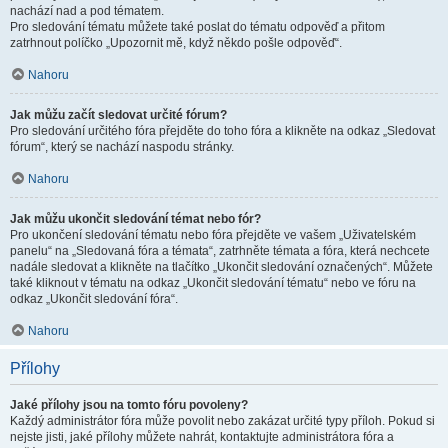
nachází nad a pod tématem.
Pro sledování tématu můžete také poslat do tématu odpověď a přitom
zatrhnout políčko „Upozornit mě, když někdo pošle odpověď“.
Nahoru
Jak můžu začít sledovat určité fórum?
Pro sledování určitého fóra přejděte do toho fóra a klikněte na odkaz „Sledovat
fórum“, který se nachází naspodu stránky.
Nahoru
Jak můžu ukončit sledování témat nebo fór?
Pro ukončení sledování tématu nebo fóra přejděte ve vašem „Uživatelském
panelu“ na „Sledovaná fóra a témata“, zatrhněte témata a fóra, která nechcete
nadále sledovat a klikněte na tlačítko „Ukončit sledování označených“. Můžete
také kliknout v tématu na odkaz „Ukončit sledování tématu“ nebo ve fóru na
odkaz „Ukončit sledování fóra“.
Nahoru
Přílohy
Jaké přílohy jsou na tomto fóru povoleny?
Každý administrátor fóra může povolit nebo zakázat určité typy příloh. Pokud si
nejste jisti, jaké přílohy můžete nahrát, kontaktujte administrátora fóra a