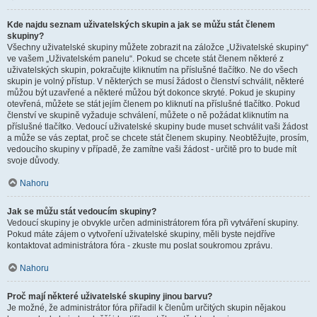
Kde najdu seznam uživatelských skupin a jak se můžu stát členem
skupiny?
Všechny uživatelské skupiny můžete zobrazit na záložce „Uživatelské skupiny“
ve vašem „Uživatelském panelu“. Pokud se chcete stát členem některé z
uživatelských skupin, pokračujte kliknutím na příslušné tlačítko. Ne do všech
skupin je volný přístup. V některých se musí žádost o členství schválit, některé
můžou být uzavřené a některé můžou být dokonce skryté. Pokud je skupiny
otevřená, můžete se stát jejím členem po kliknutí na příslušné tlačítko. Pokud
členství ve skupině vyžaduje schválení, můžete o ně požádat kliknutím na
příslušné tlačítko. Vedoucí uživatelské skupiny bude muset schválit vaši žádost
a může se vás zeptat, proč se chcete stát členem skupiny. Neobtěžujte, prosím,
vedoucího skupiny v případě, že zamítne vaši žádost - určitě pro to bude mít
svoje důvody.
Nahoru
Jak se můžu stát vedoucím skupiny?
Vedoucí skupiny je obvykle určen administrátorem fóra při vytváření skupiny.
Pokud máte zájem o vytvoření uživatelské skupiny, měli byste nejdříve
kontaktovat administrátora fóra - zkuste mu poslat soukromou zprávu.
Nahoru
Proč mají některé uživatelské skupiny jinou barvu?
Je možné, že administrátor fóra přiřadil k členům určitých skupin nějakou