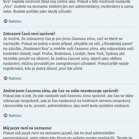
fóra“ najdete možnost
Skrýt můj online stav
. Pokud u této možnosti nastavíte
„Ano“, budete na seznamu viditelní jen pro administrátory, moderátory a sama
sebe. Budete počítán jako skrytý uživatel.
Nahoru
Zobrazení časů není správné!
Je možné, že zobrazený čas je pro jinou časovou zónu, než ve které se
nacházíte. Pokud se jedná o tento případ, přejděte na váš „Uživatelský panel“
na záložku „Nastavení fóra“ a změňte vaši časovou zónu, aby odpovídala vaší
konkrétní oblasti, např. Praha, Bratislava, Londýn, New York, Sydney atd.
Vezměte prosím na vědomí, že změnu časové zóny, stejně jako většinu
nastavení, můžou provádět jen zaregistrovaní uživatelé. Pokud ještě nejste
registrováni, toto je dobrý důvod, proč tak učinit.
Nahoru
Změnil jsem časovou zónu, ale čas se stále nezobrazuje správně!
Pokud jste si jisti, že jste nastavili vaši časovou zónu správně, ale čas se stále
zobrazuje nesprávně, pak je čas nastavený na hodinách serveru nesprávný.
Upozorněte na to, prosím, administrátora, aby mohl tento problém odstranit.
Nahoru
Můj jazyk není na seznamu!
Pokud váš jazyk není na seznamu jazyků, tak ho buď administrátor
nenainstaloval, nebo nikdo toto fórum do vašeho jazyka nepřeložil. Zkuste se