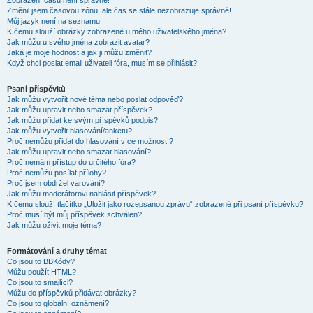
Zobrazení časů není správné!
Změnil jsem časovou zónu, ale čas se stále nezobrazuje správně!
Můj jazyk není na seznamu!
K čemu slouží obrázky zobrazené u mého uživatelského jména?
Jak můžu u svého jména zobrazit avatar?
Jaká je moje hodnost a jak ji můžu změnit?
Když chci poslat email uživateli fóra, musím se přihlásit?
Psaní příspěvků
Jak můžu vytvořit nové téma nebo poslat odpověď?
Jak můžu upravit nebo smazat příspěvek?
Jak můžu přidat ke svým příspěvků podpis?
Jak můžu vytvořit hlasování/anketu?
Proč nemůžu přidat do hlasování více možností?
Jak můžu upravit nebo smazat hlasování?
Proč nemám přístup do určitého fóra?
Proč nemůžu posílat přílohy?
Proč jsem obdržel varování?
Jak můžu moderátorovi nahlásit příspěvek?
K čemu slouží tlačítko „Uložit jako rozepsanou zprávu“ zobrazené při psaní příspěvku?
Proč musí být můj příspěvek schválen?
Jak můžu oživit moje téma?
Formátování a druhy témat
Co jsou to BBKódy?
Můžu použít HTML?
Co jsou to smajlíci?
Můžu do příspěvků přidávat obrázky?
Co jsou to globální oznámení?