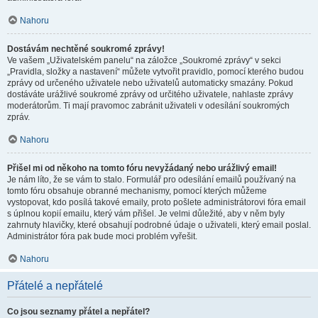
Nahoru
Dostávám nechtěné soukromé zprávy!
Ve vašem „Uživatelském panelu“ na záložce „Soukromé zprávy“ v sekci
„Pravidla, složky a nastavení“ můžete vytvořit pravidlo, pomocí kterého budou
zprávy od určeného uživatele nebo uživatelů automaticky smazány. Pokud
dostáváte urážlivé soukromé zprávy od určitého uživatele, nahlaste zprávy
moderátorům. Ti mají pravomoc zabránit uživateli v odesílání soukromých
zpráv.
Nahoru
Přišel mi od někoho na tomto fóru nevyžádaný nebo urážlivý email!
Je nám líto, že se vám to stalo. Formulář pro odesílání emailů používaný na
tomto fóru obsahuje obranné mechanismy, pomocí kterých můžeme
vystopovat, kdo posílá takové emaily, proto pošlete administrátorovi fóra email
s úplnou kopií emailu, který vám přišel. Je velmi důležité, aby v něm byly
zahrnuty hlavičky, které obsahují podrobné údaje o uživateli, který email poslal.
Administrátor fóra pak bude moci problém vyřešit.
Nahoru
Přátelé a nepřátelé
Co jsou seznamy přátel a nepřátel?