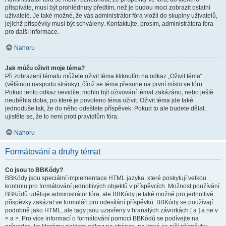
přispíváte, musí být prohlédnuty předtím, než je budou moci zobrazit ostatní
uživatelé. Je také možné, že vás administrátor fóra vložil do skupiny uživatelů,
jejichž příspěvky musí být schváleny. Kontaktujte, prosím, administrátora fóra
pro další informace.
Nahoru
Jak můžu oživit moje téma?
Při zobrazení tématu můžete oživit téma kliknutím na odkaz „Oživit téma“
(většinou naspodu stránky), čímž se téma přesune na první místo ve fóru.
Pokud tento odkaz nevidíte, mohlo být oživování témat zakázáno, nebo ještě
neuběhla doba, po které je povoleno téma oživit. Oživit téma jde také
jednoduše tak, že do něho odešlete příspěvek. Pokud to ale budete dělat,
ujistěte se, že to není proti pravidlům fóra.
Nahoru
Formátování a druhy témat
Co jsou to BBKódy?
BBKódy jsou speciální implementace HTML jazyka, které poskytují velkou
kontrolu pro formátování jednotlivých objektů v příspěvcích. Možnost používání
BBKódů uděluje administrátor fóra, ale BBKódy je také možné pro jednotlivé
příspěvky zakázat ve formuláři pro odesílání příspěvků. BBKódy se používají
podobně jako HTML, ale tagy jsou uzavřeny v hranatých závorkách [ a ] a ne v
< a >. Pro více informací o formátování pomocí BBKódů se podívejte na