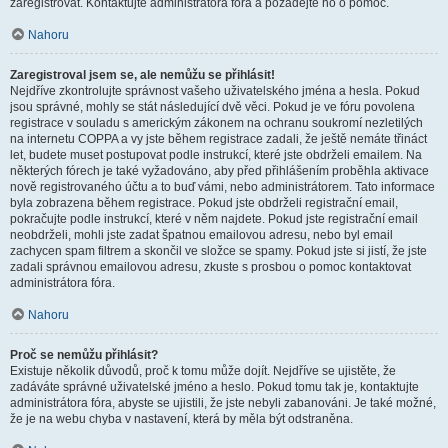
zaregistrovat. Kontaktujte administrátora fóra a požádejte ho o pomoc.
Nahoru
Zaregistroval jsem se, ale nemůžu se přihlásit!
Nejdříve zkontrolujte správnost vašeho uživatelského jména a hesla. Pokud
jsou správné, mohly se stát následující dvě věci. Pokud je ve fóru povolena
registrace v souladu s americkým zákonem na ochranu soukromí nezletilých
na internetu COPPA a vy jste během registrace zadali, že ještě nemáte třináct
let, budete muset postupovat podle instrukcí, které jste obdrželi emailem. Na
některých fórech je také vyžadováno, aby před přihlášením proběhla aktivace
nově registrovaného účtu a to buď vámi, nebo administrátorem. Tato informace
byla zobrazena během registrace. Pokud jste obdrželi registrační email,
pokračujte podle instrukcí, které v něm najdete. Pokud jste registrační email
neobdrželi, mohli jste zadat špatnou emailovou adresu, nebo byl email
zachycen spam filtrem a skončil ve složce se spamy. Pokud jste si jistí, že jste
zadali správnou emailovou adresu, zkuste s prosbou o pomoc kontaktovat
administrátora fóra.
Nahoru
Proč se nemůžu přihlásit?
Existuje několik důvodů, proč k tomu může dojít. Nejdříve se ujistěte, že
zadáváte správné uživatelské jméno a heslo. Pokud tomu tak je, kontaktujte
administrátora fóra, abyste se ujistili, že jste nebyli zabanováni. Je také možné,
že je na webu chyba v nastavení, která by měla být odstraněna.