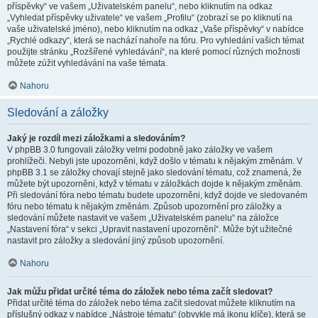
příspěvky“ ve vašem „Uživatelském panelu“, nebo kliknutím na odkaz
„Vyhledat příspěvky uživatele“ ve vašem „Profilu“ (zobrazí se po kliknutí na
vaše uživatelské jméno), nebo kliknutím na odkaz „Vaše příspěvky“ v nabídce
„Rychlé odkazy“, která se nachází nahoře na fóru. Pro vyhledání vašich témat
použijte stránku „Rozšířené vyhledávání“, na které pomocí různých možnosti
můžete zúžit vyhledávání na vaše témata.
Nahoru
Sledování a záložky
Jaký je rozdíl mezi záložkami a sledováním?
V phpBB 3.0 fungovali záložky velmi podobně jako záložky ve vašem
prohlížeči. Nebyli jste upozorněni, když došlo v tématu k nějakým změnám. V
phpBB 3.1 se záložky chovají stejně jako sledování tématu, což znamená, že
můžete být upozorněni, když v tématu v záložkách dojde k nějakým změnám.
Při sledování fóra nebo tématu budete upozorněni, když dojde ve sledovaném
fóru nebo tématu k nějakým změnám. Způsob upozornění pro záložky a
sledování můžete nastavit ve vašem „Uživatelském panelu“ na záložce
„Nastavení fóra“ v sekci „Upravit nastavení upozornění“. Může být užitečné
nastavit pro záložky a sledování jiný způsob upozornění.
Nahoru
Jak můžu přidat určité téma do záložek nebo téma začít sledovat?
Přidat určité téma do záložek nebo téma začít sledovat můžete kliknutím na
příslušný odkaz v nabídce „Nástroje tématu“ (obvykle má ikonu klíče), která se