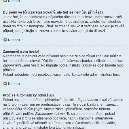
Nahoru
Byl jsem ve fóru zaregistrovaný, ale teď se nemůžu přihlásit?!
Je možné, že administrátor z nějakého důvodu deaktivoval nebo smazal váš
účet. Na některých fórech také pravidelně odstraňují uživatele, kteří dlouhou
dobu do fóra nic nenapsali, čímž se zmenší velikost databáze. Pokud je to váš
případ, zaregistrujte se znovu a pokuste se více zapojit do diskuzí.
Nahoru
Zapomněl jsem heslo!
Nepropadejte panice! Vaše původní heslo nelze sice získat zpět, ale můžete
ho jednoduše resetovat. Přejděte na přihlašovací stránku a klikněte na odkaz
Zapomněl/a jsem heslo
. Postupujte podle instrukcí a brzy se opět budete moci
přihlásit.
Pokud nebudete moci resetovat vaše heslo, kontaktujte administrátora fóra.
Nahoru
Proč se automaticky odhlašuji?
Pokud nezatrhnete během přihlašování políčko
Zapamatovat si mě
zůstanete
na fóru přihlášen jen po přednastavený čas. To slouží k zabránění zneužití
vašeho účtu někým jiným. Abyste zůstali přihlášeni, zatrhněte během
přihlašování políčko
Zapamatovat si mě
. To se ale nedoporučuje, pokud
přistupujete k fóru ze sdíleného počítače, např. v knihovně, internetové
kavárně, počítačové učebně atd. Pokud toto zaškrtávací políčko nevidíte,
znamená to, že administrátor fóra tuto funkci zakázal.