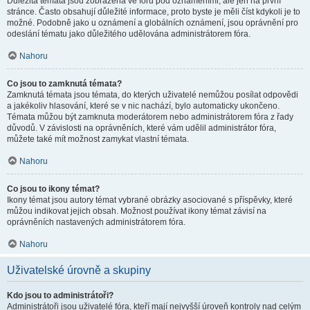
Důležitá témata jsou zobrazena ve fóru pod oznámeními, ale jen na první
stránce. Často obsahují důležité informace, proto byste je měli číst kdykoli je to
možné. Podobně jako u oznámení a globálních oznámení, jsou oprávnění pro
odeslání tématu jako důležitého udělována administrátorem fóra.
Nahoru
Co jsou to zamknutá témata?
Zamknutá témata jsou témata, do kterých uživatelé nemůžou posílat odpovědi
a jakékoliv hlasování, které se v nic nachází, bylo automaticky ukončeno.
Témata můžou být zamknuta moderátorem nebo administrátorem fóra z řady
důvodů. V závislosti na oprávněních, které vám udělil administrátor fóra,
můžete také mít možnost zamykat vlastní témata.
Nahoru
Co jsou to ikony témat?
Ikony témat jsou autory témat vybrané obrázky asociované s příspěvky, které
můžou indikovat jejich obsah. Možnost používat ikony témat závisí na
oprávněních nastavených administrátorem fóra.
Nahoru
Uživatelské úrovně a skupiny
Kdo jsou to administrátoři?
Administrátoři jsou uživatelé fóra, kteří mají nejvyšší úroveň kontroly nad celým