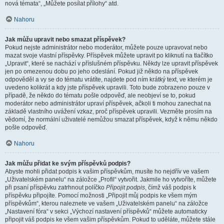
nová témata“, „Můžete posílat přílohy“ atd.
Nahoru
Jak můžu upravit nebo smazat příspěvek?
Pokud nejste administrátor nebo moderátor, můžete pouze upravovat nebo
mazat svoje vlastní příspěvky. Příspěvek můžete upravit po kliknutí na tlačítko
„Upravit“, které se nachází v příslušném příspěvku. Někdy lze upravit příspěvek
jen po omezenou dobu po jeho odeslání. Pokud již někdo na příspěvek
odpověděl a vy se do tématu vrátíte, najdete pod ním krátký text, ve kterém je
uvedeno kolikrát a kdy jste příspěvek upravili. Toto bude zobrazeno pouze v
případě, že někdo do tématu pošle odpověď, ale neobjeví se to, pokud
moderátor nebo administrátor upraví příspěvek, ačkoli ti mohou zanechat na
základě vlastního uvážení vzkaz, proč příspěvek upravili. Vezměte prosím na
vědomí, že normální uživatelé nemůžou smazat příspěvek, když k němu někdo
pošle odpověď.
Nahoru
Jak můžu přidat ke svým příspěvků podpis?
Abyste mohli přidat podpis k vašim příspěvkům, musíte ho nejdřív ve vašem
„Uživatelském panelu“ na záložce „Profil“ vytvořit. Jakmile ho vytvoříte, můžete
při psaní příspěvku zatrhnout políčko
Připojit podpis
, čímž váš podpis k
příspěvku připojíte. Pomocí možnosti „Připojit můj podpis ke všem mým
příspěvkům“, kterou naleznete ve vašem „Uživatelském panelu“ na záložce
„Nastavení fóra“ v sekci „Výchozí nastavení příspěvků“ můžete automaticky
připojit váš podpis ke všem vašim příspěvkům. Pokud to uděláte, můžete stále