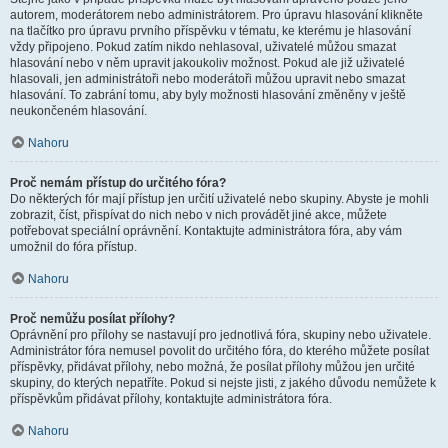
autorem, moderátorem nebo administrátorem. Pro úpravu hlasování klikněte
na tlačítko pro úpravu prvního příspěvku v tématu, ke kterému je hlasování
vždy připojeno. Pokud zatím nikdo nehlasoval, uživatelé můžou smazat
hlasování nebo v něm upravit jakoukoliv možnost. Pokud ale již uživatelé
hlasovali, jen administrátoři nebo moderátoři můžou upravit nebo smazat
hlasování. To zabrání tomu, aby byly možnosti hlasování změněny v ještě
neukončeném hlasování.
Nahoru
Proč nemám přístup do určitého fóra?
Do některých fór mají přístup jen určití uživatelé nebo skupiny. Abyste je mohli
zobrazit, číst, přispívat do nich nebo v nich provádět jiné akce, můžete
potřebovat speciální oprávnění. Kontaktujte administrátora fóra, aby vám
umožnil do fóra přístup.
Nahoru
Proč nemůžu posílat přílohy?
Oprávnění pro přílohy se nastavují pro jednotlivá fóra, skupiny nebo uživatele.
Administrátor fóra nemusel povolit do určitého fóra, do kterého můžete posílat
příspěvky, přidávat přílohy, nebo možná, že posílat přílohy můžou jen určité
skupiny, do kterých nepatříte. Pokud si nejste jisti, z jakého důvodu nemůžete k
příspěvkům přidávat přílohy, kontaktujte administrátora fóra.
Nahoru