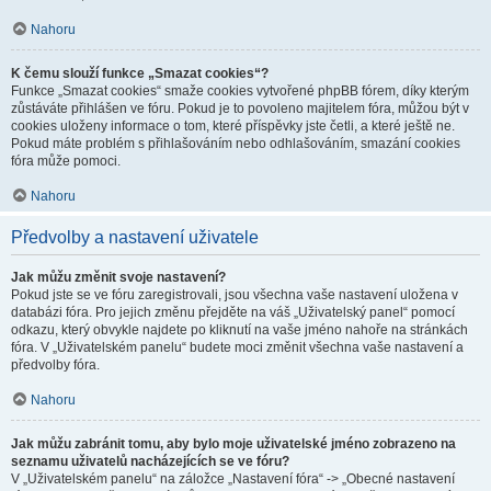
Nahoru
K čemu slouží funkce „Smazat cookies“?
Funkce „Smazat cookies“ smaže cookies vytvořené phpBB fórem, díky kterým
zůstáváte přihlášen ve fóru. Pokud je to povoleno majitelem fóra, můžou být v
cookies uloženy informace o tom, které příspěvky jste četli, a které ještě ne.
Pokud máte problém s přihlašováním nebo odhlašováním, smazání cookies
fóra může pomoci.
Nahoru
Předvolby a nastavení uživatele
Jak můžu změnit svoje nastavení?
Pokud jste se ve fóru zaregistrovali, jsou všechna vaše nastavení uložena v
databázi fóra. Pro jejich změnu přejděte na váš „Uživatelský panel“ pomocí
odkazu, který obvykle najdete po kliknutí na vaše jméno nahoře na stránkách
fóra. V „Uživatelském panelu“ budete moci změnit všechna vaše nastavení a
předvolby fóra.
Nahoru
Jak můžu zabránit tomu, aby bylo moje uživatelské jméno zobrazeno na
seznamu uživatelů nacházejících se ve fóru?
V „Uživatelském panelu“ na záložce „Nastavení fóra“ -> „Obecné nastavení