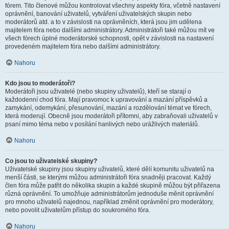
fórem. Tito členové můžou kontrolovat všechny aspekty fóra, včetně nastavení
oprávnění, banování uživatelů, vytváření uživatelských skupin nebo
moderátorů atd. a to v závislosti na oprávněních, která jsou jim udělena
majitelem fóra nebo dalšími administrátory. Administrátoři také můžou mít ve
všech fórech úplné moderátorské schopnosti, opět v závislosti na nastavení
provedeném majitelem fóra nebo dalšími administrátory.
Nahoru
Kdo jsou to moderátoři?
Moderátoři jsou uživatelé (nebo skupiny uživatelů), kteří se starají o
každodenní chod fóra. Mají pravomoc k upravování a mazání příspěvků a
zamykání, odemykání, přesunování, mazání a rozdělování témat ve fórech,
která moderují. Obecně jsou moderátoři přítomni, aby zabraňovali uživatelů v
psaní mimo téma nebo v posílání hanlivých nebo urážlivých materiálů.
Nahoru
Co jsou to uživatelské skupiny?
Uživatelské skupiny jsou skupiny uživatelů, které dělí komunitu uživatelů na
menší části, se kterými můžou administrátoři fóra snadněji pracovat. Každý
člen fóra může patřit do několika skupin a každé skupině můžou být přiřazena
různá oprávnění. To umožňuje administrátorům jednoduše měnit oprávnění
pro mnoho uživatelů najednou, například změnit oprávnění pro moderátory,
nebo povolit uživatelům přístup do soukromého fóra.
Nahoru