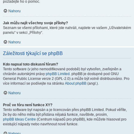
požádejte ho o pomoc.
Nahoru
Jak můžu najít všechny svoje přílohy?
Seznam se všemi přílohami, které jste nahráli, najdete ve vašem „Uživatelském
panelu“ v sekci „Přílohy“.
Nahoru
Záležitosti týkající se phpBB
Kdo napsal toto diskusní fórum?
Tento software (v jeho nemodifikované podobě) byl vytvořen, zveřejněn a
chráněn autorskými právy
phpBB Limited
. phpBB je dostupné pod GNU
General Public License verze 2 (GPL-2.0) a může být volně distribuováno. Pro
více informací se podívejte na stránku
About phpBB
(angl.).
Nahoru
Proč ve fóru není funkce XY?
Tento software byl napsán a je licencován přes phpBB Limited. Pokud věříte,
že by do něho měla být přidána nějaká funkce, navštivte, prosím,
phpBB Ideas Centre
(Centrum nápadů pro phpBB), kde můžete hlasovat pro
existující nápady nebo navrhnout nové funkce.
Nahoru