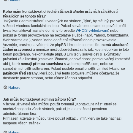
Koho mám kontaktovat ohledně stížnosti a/nebo právních záležitostí
týkajících se tohoto fóra?
Jakýkoliv z administrátorů uvedených na stránce „Tým“, by měl být pro vaši
stížnost vhodnou kontaktní osobou. Pokud se vám nedostane odpovědi, měli
byste kontaktovat majitele domény (proveďte
WHOIS vyhledávání
) nebo,
pokud je fórum provozováno na bezplatné službě (např. Yahoo!, forumzdarma,
Webzdarma atd.), vedení nebo oddělení stížností tohoto provozovatele.
Vezměte, prosím, na vědomí, že phpBB Limited na tomto fóru
nemá absolutně
žádné pravomoci
a nemůže nést odpovědnost za to jak, kde, nebo kým je toto
fórum používáno. Nekontaktujte phpBB Limited v souvislosti s jakýmikoliv
právními záležitostmi (zastavení činnosti, odpovědnost, pomlouvačný komentář
atd.), které
nemají přímou souvislost
s webem phpBB.com, nebo se
samotným phpBB softwarem. Pokud pošlete email phpBB Limited týkající se
jakákoliv třetí strany
, která používá tento software, můžete očekávat, že
dostanete pouze strohou, nebo vůbec žádnou odpověď.
Nahoru
Jak můžu kontaktovat administrátora fóra?
Všichni uživatelé fóra můžou použít formulář „Kontaktujte nás“, který se
nachází naspodu všech stránek, pokud je tato možnost povolena
administrátorem fóra.
Přihlášení uživatelé můžou také použít odkaz „Tým“, který se také nachází
naspodu všech stránek.
Nahoru