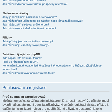
Jak můžu vyhledat určité uživatele?
Jak můžu vyhledat svoje vlastní příspěvky a témata?
Sledování a záložky
Jaký je rozdíl mezi záložkami a sledováním?
Jak můžu přidat určité téma do záložek nebo téma začít sledovat?
Jak můžu začít sledovat určité fórum?
Jak můžu ukončit sledování témat nebo fór?
Přílohy
Jaké přílohy jsou na tomto fóru povoleny?
Jak můžu najít všechny svoje přílohy?
Záležitosti týkající se phpBB
Kdo napsal toto diskusní fórum?
Proč ve fóru není funkce XY?
Koho mám kontaktovat ohledně stížnosti a/nebo právních záležitostí týkajících se
tohoto fóra?
Jak můžu kontaktovat administrátora fóra?
Přihlašování a registrace
Proč se musím zaregistrovat?
Možná nemusíte, záleží na administrátorovi fóra, jestli nastaví, že uživatel musí
být přihlášen, aby mohl odesílat příspěvky. Nicméně registrací získáte přístup k
dalším funkcím, které nejsou pro nepřihlášené uživatele dostupné, jako je