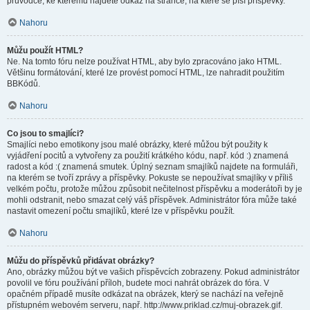
průvodce, ke kterému najdete odkaz na stránce, na které se píší příspěvky.
Nahoru
Můžu použít HTML?
Ne. Na tomto fóru nelze používat HTML, aby bylo zpracováno jako HTML.
Většinu formátování, které lze provést pomocí HTML, lze nahradit použitím
BBKódů.
Nahoru
Co jsou to smajlíci?
Smajlíci nebo emotikony jsou malé obrázky, které můžou být použity k
vyjádření pocitů a vytvořeny za použití krátkého kódu, např. kód :) znamená
radost a kód :( znamená smutek. Úplný seznam smajlíků najdete na formuláři,
na kterém se tvoří zprávy a příspěvky. Pokuste se nepoužívat smajlíky v příliš
velkém počtu, protože můžou způsobit nečitelnost příspěvku a moderátoři by je
mohli odstranit, nebo smazat celý váš příspěvek. Administrátor fóra může také
nastavit omezení počtu smajlíků, které lze v příspěvku použít.
Nahoru
Můžu do příspěvků přidávat obrázky?
Ano, obrázky můžou být ve vašich příspěvcích zobrazeny. Pokud administrátor
povolil ve fóru používání příloh, budete moci nahrát obrázek do fóra. V
opačném případě musíte odkázat na obrázek, který se nachází na veřejně
přístupném webovém serveru, např. http://www.priklad.cz/muj-obrazek.gif.