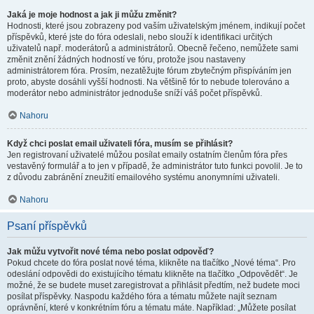
Jaká je moje hodnost a jak ji můžu změnit?
Hodnosti, které jsou zobrazeny pod vaším uživatelským jménem, indikují počet
příspěvků, které jste do fóra odeslali, nebo slouží k identifikaci určitých
uživatelů např. moderátorů a administrátorů. Obecně řečeno, nemůžete sami
změnit znění žádných hodností ve fóru, protože jsou nastaveny
administrátorem fóra. Prosím, nezatěžujte fórum zbytečným přispíváním jen
proto, abyste dosáhli vyšší hodnosti. Na většině fór to nebude tolerováno a
moderátor nebo administrátor jednoduše sníží váš počet příspěvků.
Nahoru
Když chci poslat email uživateli fóra, musím se přihlásit?
Jen registrovaní uživatelé můžou posílat emaily ostatním členům fóra přes
vestavěný formulář a to jen v případě, že administrátor tuto funkci povolil. Je to
z důvodu zabránění zneužití emailového systému anonymními uživateli.
Nahoru
Psaní příspěvků
Jak můžu vytvořit nové téma nebo poslat odpověď?
Pokud chcete do fóra poslat nové téma, klikněte na tlačítko „Nové téma“. Pro
odeslání odpovědi do existujícího tématu klikněte na tlačítko „Odpovědět“. Je
možné, že se budete muset zaregistrovat a přihlásit předtím, než budete moci
posílat příspěvky. Naspodu každého fóra a tématu můžete najít seznam
oprávnění, které v konkrétním fóru a tématu máte. Například: „Můžete posílat