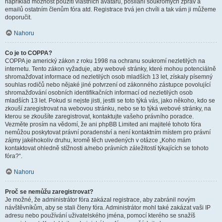
například možnost použití vlastních avatarů, posílání soukromých zpráv a
emailů ostatním členům fóra atd. Registrace trvá jen chvíli a tak vám ji můžeme
doporučit.
Nahoru
Co je to COPPA?
COPPA je americký zákon z roku 1998 na ochranu soukromí nezletilých na
internetu. Tento zákon vyžaduje, aby webové stránky, které mohou potenciálně
shromažďovat informace od nezletilých osob mladších 13 let, získaly písemný
souhlas rodičů nebo nějaké jiné potvrzení od zákonného zástupce povolující
shromažďování osobních identifikačních informací od nezletilých osob
mladších 13 let. Pokud si nejste jisti, jestli se toto týká vás, jako někoho, kdo se
zkouší zaregistrovat na webovou stránku, nebo se to týká webové stránky, na
kterou se zkoušíte zaregistrovat, kontaktujte vašeho právního poradce.
Vezměte prosím na vědomí, že ani phpBB Limited ani majitelé tohoto fóra
nemůžou poskytovat právní poradenství a není kontaktním místem pro právní
zájmy jakéhokoliv druhu, kromě těch uvedených v otázce „Koho mám
kontaktovat ohledně stížnosti a/nebo právních záležitostí týkajících se tohoto
fóra?“.
Nahoru
Proč se nemůžu zaregistrovat?
Je možné, že administrátor fóra zakázal registrace, aby zabránil novým
návštěvníkům, aby se stali členy fóra. Administrátor mohl také zakázat vaši IP
adresu nebo používání uživatelského jména, pomocí kterého se snažíš