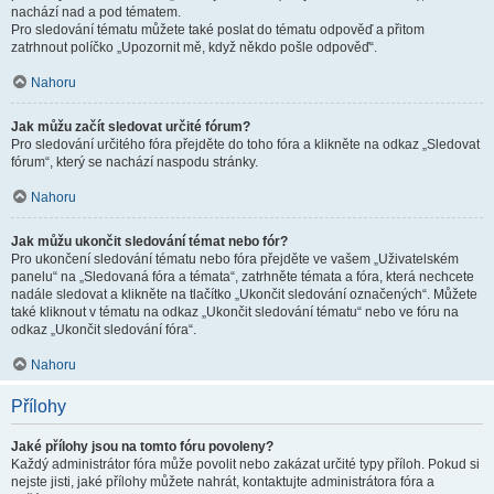
nachází nad a pod tématem.
Pro sledování tématu můžete také poslat do tématu odpověď a přitom
zatrhnout políčko „Upozornit mě, když někdo pošle odpověď“.
Nahoru
Jak můžu začít sledovat určité fórum?
Pro sledování určitého fóra přejděte do toho fóra a klikněte na odkaz „Sledovat
fórum“, který se nachází naspodu stránky.
Nahoru
Jak můžu ukončit sledování témat nebo fór?
Pro ukončení sledování tématu nebo fóra přejděte ve vašem „Uživatelském
panelu“ na „Sledovaná fóra a témata“, zatrhněte témata a fóra, která nechcete
nadále sledovat a klikněte na tlačítko „Ukončit sledování označených“. Můžete
také kliknout v tématu na odkaz „Ukončit sledování tématu“ nebo ve fóru na
odkaz „Ukončit sledování fóra“.
Nahoru
Přílohy
Jaké přílohy jsou na tomto fóru povoleny?
Každý administrátor fóra může povolit nebo zakázat určité typy příloh. Pokud si
nejste jisti, jaké přílohy můžete nahrát, kontaktujte administrátora fóra a