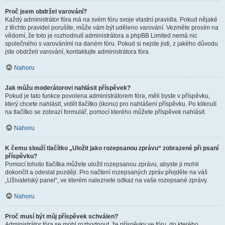
Proč jsem obdržel varování?
Každý administrátor fóra má na svém fóru svoje vlastní pravidla. Pokud nějaké
z těchto pravidel porušíte, může vám být uděleno varování. Vezměte prosím na
vědomí, že toto je rozhodnutí administrátora a phpBB Limited nemá nic
společného s varováními na daném fóru. Pokud si nejste jisti, z jakého důvodu
jste obdrželi varování, kontaktujte administrátora fóra.
Nahoru
Jak můžu moderátorovi nahlásit příspěvek?
Pokud je tato funkce povolena administrátorem fóra, měli byste v příspěvku,
který chcete nahlásit, vidět tlačítko (ikonu) pro nahlášení příspěvku. Po kliknutí
na tlačítko se zobrazí formulář, pomocí kterého můžete příspěvek nahlásit.
Nahoru
K čemu slouží tlačítko „Uložit jako rozepsanou zprávu“ zobrazené při psaní
příspěvku?
Pomocí tohoto tlačítka můžete uložit rozepsanou zprávu, abyste ji mohli
dokončit a odeslat později. Pro načtení rozepsaných zpráv přejděte na váš
„Uživatelský panel“, ve kterém naleznete odkaz na vaše rozepsané zprávy.
Nahoru
Proč musí být můj příspěvek schválen?
Administrátor fóra se mohl rozhodnout, že příspěvky ve fóru, do kterého