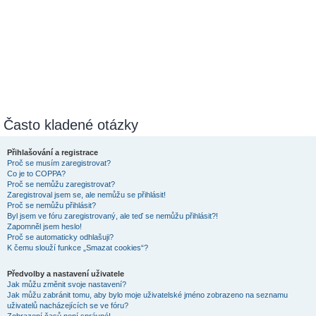
Často kladené otázky
Přihlašování a registrace
Proč se musím zaregistrovat?
Co je to COPPA?
Proč se nemůžu zaregistrovat?
Zaregistroval jsem se, ale nemůžu se přihlásit!
Proč se nemůžu přihlásit?
Byl jsem ve fóru zaregistrovaný, ale teď se nemůžu přihlásit?!
Zapomněl jsem heslo!
Proč se automaticky odhlašuji?
K čemu slouží funkce „Smazat cookies“?
Předvolby a nastavení uživatele
Jak můžu změnit svoje nastavení?
Jak můžu zabránit tomu, aby bylo moje uživatelské jméno zobrazeno na seznamu
uživatelů nacházejících se ve fóru?