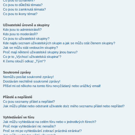
Co jsou to oznámení?
Co jsou to důležitá témata?
Co jsou to zamknutá témata?
Co jsou to ikony témat?
Uživatelské úrovně a skupiny
Kdo jsou to administrátoři?
Kdo jsou to moderátoři?
Co jsou to uživatelské skupiny?
Kde najdu seznam uživatelských skupin a jak se můžu stát členem skupiny?
Jak se můžu stát vedoucím skupiny?
Proč mají některé uživatelské skupiny jinou barvu?
Co je to „Výchozí uživatelská skupina“?
K čemu slouží odkaz „Tým“?
Soukromé zprávy
Nemůžu posílat soukromé zprávy!
Dostávám nechtěné soukromé zprávy!
Přišel mi od někoho na tomto fóru nevyžádaný nebo urážlivý email!
Přátelé a nepřátelé
Co jsou seznamy přátel a nepřátel?
Jak můžu přidat nebo odstranit uživatele do/z mého seznamu přátel nebo nepřátel?
Vyhledávání ve fóru
Jak můžu vyhledávat na celém fóru nebo v jednotlivých fórech?
Proč moje vyhledávání nic nenašlo?
Proč se mi po vyhledávání zobrazí prázdná stránka!?