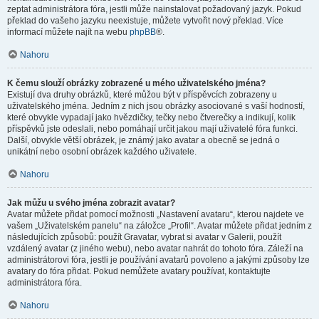
zeptat administrátora fóra, jestli může nainstalovat požadovaný jazyk. Pokud
překlad do vašeho jazyku neexistuje, můžete vytvořit nový překlad. Více
informací můžete najít na webu
phpBB
®.
Nahoru
K čemu slouží obrázky zobrazené u mého uživatelského jména?
Existují dva druhy obrázků, které můžou být v příspěvcích zobrazeny u
uživatelského jména. Jedním z nich jsou obrázky asociované s vaší hodností,
které obvykle vypadají jako hvězdičky, tečky nebo čtverečky a indikují, kolik
příspěvků jste odeslali, nebo pomáhají určit jakou mají uživatelé fóra funkci.
Další, obvykle větší obrázek, je známý jako avatar a obecně se jedná o
unikátní nebo osobní obrázek každého uživatele.
Nahoru
Jak můžu u svého jména zobrazit avatar?
Avatar můžete přidat pomocí možnosti „Nastavení avataru“, kterou najdete ve
vašem „Uživatelském panelu“ na záložce „Profil“. Avatar můžete přidat jedním z
následujících způsobů: použít Gravatar, vybrat si avatar v Galerii, použít
vzdálený avatar (z jiného webu), nebo avatar nahrát do tohoto fóra. Záleží na
administrátorovi fóra, jestli je používání avatarů povoleno a jakými způsoby lze
avatary do fóra přidat. Pokud nemůžete avatary používat, kontaktujte
administrátora fóra.
Nahoru