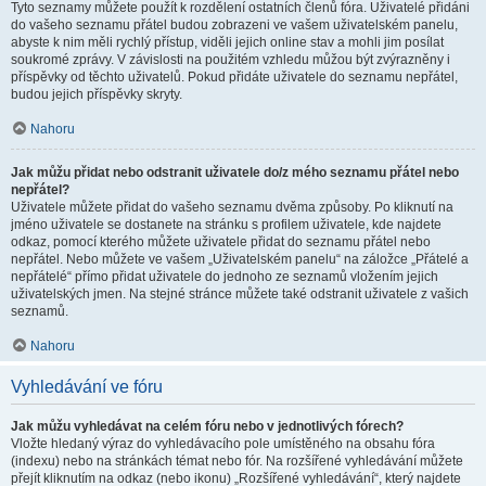
Tyto seznamy můžete použít k rozdělení ostatních členů fóra. Uživatelé přidáni
do vašeho seznamu přátel budou zobrazeni ve vašem uživatelském panelu,
abyste k nim měli rychlý přístup, viděli jejich online stav a mohli jim posílat
soukromé zprávy. V závislosti na použitém vzhledu můžou být zvýrazněny i
příspěvky od těchto uživatelů. Pokud přidáte uživatele do seznamu nepřátel,
budou jejich příspěvky skryty.
Nahoru
Jak můžu přidat nebo odstranit uživatele do/z mého seznamu přátel nebo
nepřátel?
Uživatele můžete přidat do vašeho seznamu dvěma způsoby. Po kliknutí na
jméno uživatele se dostanete na stránku s profilem uživatele, kde najdete
odkaz, pomocí kterého můžete uživatele přidat do seznamu přátel nebo
nepřátel. Nebo můžete ve vašem „Uživatelském panelu“ na záložce „Přátelé a
nepřátelé“ přímo přidat uživatele do jednoho ze seznamů vložením jejich
uživatelských jmen. Na stejné stránce můžete také odstranit uživatele z vašich
seznamů.
Nahoru
Vyhledávání ve fóru
Jak můžu vyhledávat na celém fóru nebo v jednotlivých fórech?
Vložte hledaný výraz do vyhledávacího pole umístěného na obsahu fóra
(indexu) nebo na stránkách témat nebo fór. Na rozšířené vyhledávání můžete
přejít kliknutím na odkaz (nebo ikonu) „Rozšířené vyhledávání“, který najdete