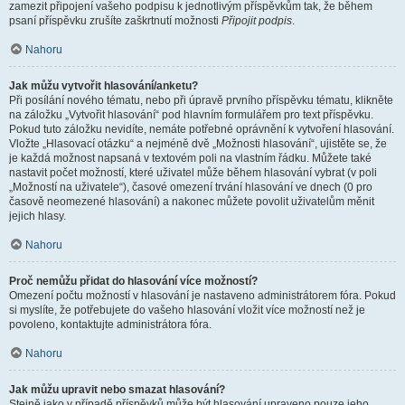
zamezit připojení vašeho podpisu k jednotlivým příspěvkům tak, že během
psaní příspěvku zrušíte zaškrtnutí možnosti
Připojit podpis
.
Nahoru
Jak můžu vytvořit hlasování/anketu?
Při posílání nového tématu, nebo při úpravě prvního příspěvku tématu, klikněte
na záložku „Vytvořit hlasování“ pod hlavním formulářem pro text příspěvku.
Pokud tuto záložku nevidíte, nemáte potřebné oprávnění k vytvoření hlasování.
Vložte „Hlasovací otázku“ a nejméně dvě „Možnosti hlasování“, ujistěte se, že
je každá možnost napsaná v textovém poli na vlastním řádku. Můžete také
nastavit počet možností, které uživatel může během hlasování vybrat (v poli
„Možností na uživatele“), časové omezení trvání hlasování ve dnech (0 pro
časově neomezené hlasování) a nakonec můžete povolit uživatelům měnit
jejich hlasy.
Nahoru
Proč nemůžu přidat do hlasování více možností?
Omezení počtu možností v hlasování je nastaveno administrátorem fóra. Pokud
si myslíte, že potřebujete do vašeho hlasování vložit více možností než je
povoleno, kontaktujte administrátora fóra.
Nahoru
Jak můžu upravit nebo smazat hlasování?
Stejně jako v případě příspěvků může být hlasování upraveno pouze jeho