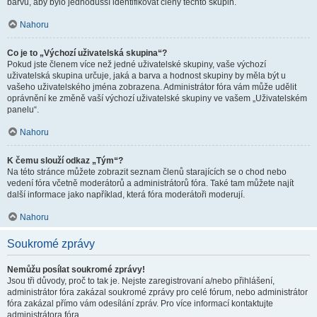
barvu, aby bylo jednodušší identifikovat členy těchto skupin.
Nahoru
Co je to „Výchozí uživatelská skupina“?
Pokud jste členem více než jedné uživatelské skupiny, vaše výchozí
uživatelská skupina určuje, jaká a barva a hodnost skupiny by měla být u
vašeho uživatelského jména zobrazena. Administrátor fóra vám může udělit
oprávnění ke změně vaší výchozí uživatelské skupiny ve vašem „Uživatelském
panelu“.
Nahoru
K čemu slouží odkaz „Tým“?
Na této stránce můžete zobrazit seznam členů starajících se o chod nebo
vedení fóra včetně moderátorů a administrátorů fóra. Také tam můžete najít
další informace jako například, která fóra moderátoři moderují.
Nahoru
Soukromé zprávy
Nemůžu posílat soukromé zprávy!
Jsou tři důvody, proč to tak je. Nejste zaregistrovaní a/nebo přihlášení,
administrátor fóra zakázal soukromé zprávy pro celé fórum, nebo administrátor
fóra zakázal přímo vám odesílání zpráv. Pro více informací kontaktujte
administrátora fóra.