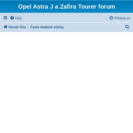
Opel Astra J a Zafira Tourer forum
FAQ
Přihlásit se
H
Obsah fóra
Často kladené otázky
l
e
d
a
t