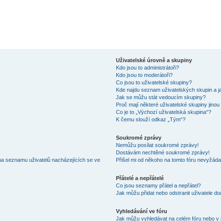
Uživatelské úrovně a skupiny
Kdo jsou to administrátoři?
Kdo jsou to moderátoři?
Co jsou to uživatelské skupiny?
Kde najdu seznam uživatelských skupin a j
Jak se můžu stát vedoucím skupiny?
Proč mají některé uživatelské skupiny jinou
Co je to „Výchozí uživatelská skupina“?
K čemu slouží odkaz „Tým“?
Soukromé zprávy
Nemůžu posílat soukromé zprávy!
Dostávám nechtěné soukromé zprávy!
na seznamu uživatelů nacházejících se ve
Přišel mi od někoho na tomto fóru nevyžáda
Přátelé a nepřátelé
Co jsou seznamy přátel a nepřátel?
Jak můžu přidat nebo odstranit uživatele d
Vyhledávání ve fóru
Jak můžu vyhledávat na celém fóru nebo v 