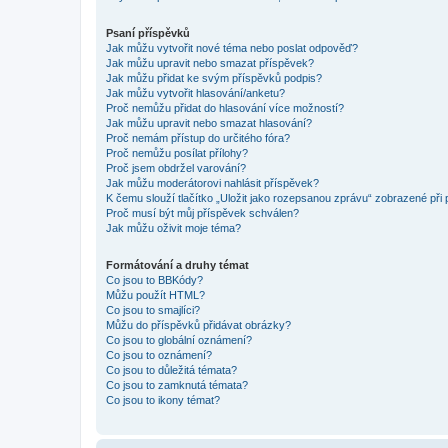
Psaní příspěvků
Jak můžu vytvořit nové téma nebo poslat odpověď?
Jak můžu upravit nebo smazat příspěvek?
Jak můžu přidat ke svým příspěvků podpis?
Jak můžu vytvořit hlasování/anketu?
Proč nemůžu přidat do hlasování více možností?
Jak můžu upravit nebo smazat hlasování?
Proč nemám přístup do určitého fóra?
Proč nemůžu posílat přílohy?
Proč jsem obdržel varování?
Jak můžu moderátorovi nahlásit příspěvek?
K čemu slouží tlačítko „Uložit jako rozepsanou zprávu“ zobrazené při
Proč musí být můj příspěvek schválen?
Jak můžu oživit moje téma?
Formátování a druhy témat
Co jsou to BBKódy?
Můžu použít HTML?
Co jsou to smajlíci?
Můžu do příspěvků přidávat obrázky?
Co jsou to globální oznámení?
Co jsou to oznámení?
Co jsou to důležitá témata?
Co jsou to zamknutá témata?
Co jsou to ikony témat?