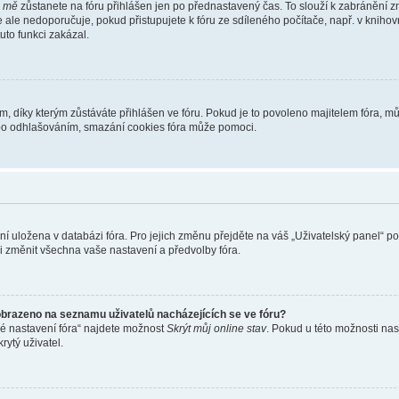
i mě
zůstanete na fóru přihlášen jen po přednastavený čas. To slouží k zabránění zn
se ale nedoporučuje, pokud přistupujete k fóru ze sdíleného počítače, např. v kniho
tuto funkci zakázal.
díky kterým zůstáváte přihlášen ve fóru. Pokud je to povoleno majitelem fóra, můž
nebo odhlašováním, smazání cookies fóra může pomoci.
ení uložena v databázi fóra. Pro jejich změnu přejděte na váš „Uživatelský panel“ p
i změnit všechna vaše nastavení a předvolby fóra.
obrazeno na seznamu uživatelů nacházejících se ve fóru?
né nastavení fóra“ najdete možnost
Skrýt můj online stav
. Pokud u této možnosti nas
rytý uživatel.