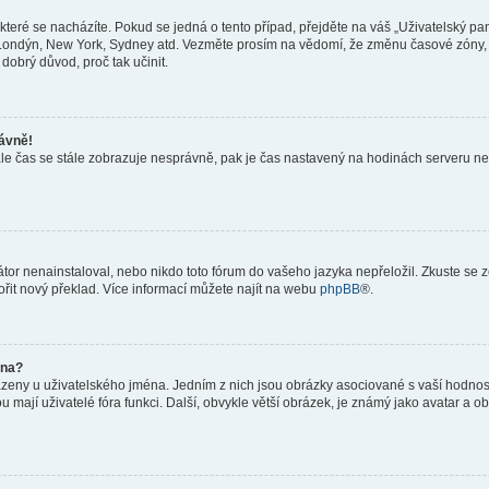
teré se nacházíte. Pokud se jedná o tento případ, přejděte na váš „Uživatelský pa
a, Londýn, New York, Sydney atd. Vezměte prosím na vědomí, že změnu časové zóny, 
 dobrý důvod, proč tak učinit.
rávně!
ě, ale čas se stále zobrazuje nesprávně, pak je čas nastavený na hodinách serveru 
or nenainstaloval, nebo nikdo toto fórum do vašeho jazyka nepřeložil. Zkuste se ze
ořit nový překlad. Více informací můžete najít na webu
phpBB
®.
éna?
azeny u uživatelského jména. Jedním z nich jsou obrázky asociované s vaší hodnost
jakou mají uživatelé fóra funkci. Další, obvykle větší obrázek, je známý jako avatar