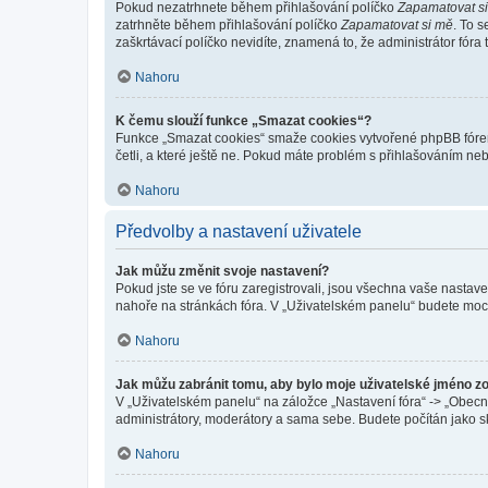
Pokud nezatrhnete během přihlašování políčko
Zapamatovat s
zatrhněte během přihlašování políčko
Zapamatovat si mě
. To 
zaškrtávací políčko nevidíte, znamená to, že administrátor fóra 
Nahoru
K čemu slouží funkce „Smazat cookies“?
Funkce „Smazat cookies“ smaže cookies vytvořené phpBB fórem, 
četli, a které ještě ne. Pokud máte problém s přihlašováním 
Nahoru
Předvolby a nastavení uživatele
Jak můžu změnit svoje nastavení?
Pokud jste se ve fóru zaregistrovali, jsou všechna vaše nastav
nahoře na stránkách fóra. V „Uživatelském panelu“ budete moc
Nahoru
Jak můžu zabránit tomu, aby bylo moje uživatelské jméno z
V „Uživatelském panelu“ na záložce „Nastavení fóra“ -> „Obec
administrátory, moderátory a sama sebe. Budete počítán jako sk
Nahoru