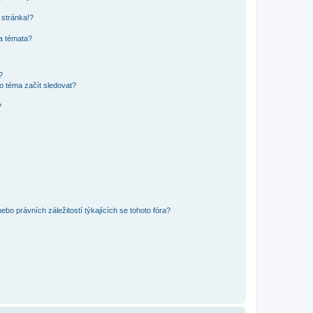
 stránka!?
 a témata?
?
o téma začít sledovat?
?
bo právních záležitostí týkajících se tohoto fóra?