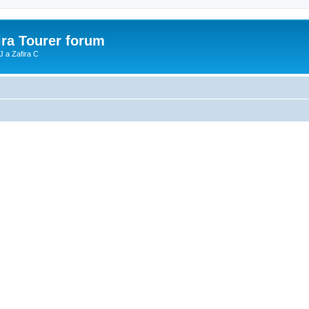
ira Tourer forum
J a Zafira C