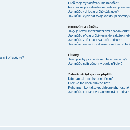
Proč moje vyhledávání nic nenašlo?
Proč se mi po vyhledávání zobrazí prázdná
Jak můžu vyhledat určité uživatele?
Jak můžu vyhledat svoje vlastní příspěvky
Sledování a záložky
Jaký je rozdíl mezi záložkami a sledováním
Jak můžu přidat určité téma do záložek neb
Jak můžu začít sledovat určité fórum?
Jak můžu ukončit sledování témat nebo fór
Přílohy
 psaní příspěvku?
Jaké přílohy jsou na tomto fóru povoleny?
Jak můžu najít všechny svoje přílohy?
Záležitosti týkající se phpBB
Kdo napsal toto diskusní fórum?
Proč ve fóru není funkce XY?
Koho mám kontaktovat ohledně stížnosti a/ne
Jak můžu kontaktovat administrátora fóra?