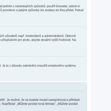
t jedním z následujících způsobů: použít Gravatar, vybrat si
tarů povoleno a jakými způsoby lze avatary do fóra přidat. Pokud
itých uživatelů např. moderátorů a administrátorů. Obecně
přispíváním jen proto, abyste dosáhli vyšší hodnosti. Na
lil. Je to z důvodu zabránění zneužití emailového systému
dět“. Je možné, že se budete muset zaregistrovat a přihlásit
 Například: „Můžete posílat nová témata“, „Můžete posílat