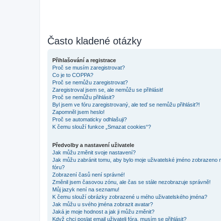
Často kladené otázky
Přihlašování a registrace
Proč se musím zaregistrovat?
Co je to COPPA?
Proč se nemůžu zaregistrovat?
Zaregistroval jsem se, ale nemůžu se přihlásit!
Proč se nemůžu přihlásit?
Byl jsem ve fóru zaregistrovaný, ale teď se nemůžu přihlásit?!
Zapomněl jsem heslo!
Proč se automaticky odhlašuji?
K čemu slouží funkce „Smazat cookies“?
Předvolby a nastavení uživatele
Jak můžu změnit svoje nastavení?
Jak můžu zabránit tomu, aby bylo moje uživatelské jméno zobrazeno 
fóru?
Zobrazení časů není správné!
Změnil jsem časovou zónu, ale čas se stále nezobrazuje správně!
Můj jazyk není na seznamu!
K čemu slouží obrázky zobrazené u mého uživatelského jména?
Jak můžu u svého jména zobrazit avatar?
Jaká je moje hodnost a jak ji můžu změnit?
Když chci poslat email uživateli fóra, musím se přihlásit?