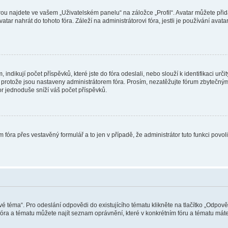
ou najdete ve vašem „Uživatelském panelu“ na záložce „Profil“. Avatar můžete přida
vatar nahrát do tohoto fóra. Záleží na administrátorovi fóra, jestli je používání ava
ndikují počet příspěvků, které jste do fóra odeslali, nebo slouží k identifikaci urč
protože jsou nastaveny administrátorem fóra. Prosím, nezatěžujte fórum zbytečným 
or jednoduše sníží váš počet příspěvků.
 fóra přes vestavěný formulář a to jen v případě, že administrátor tuto funkci povo
vé téma“. Pro odeslání odpovědi do existujícího tématu klikněte na tlačítko „Odpově
ra a tématu můžete najít seznam oprávnění, které v konkrétním fóru a tématu máte.