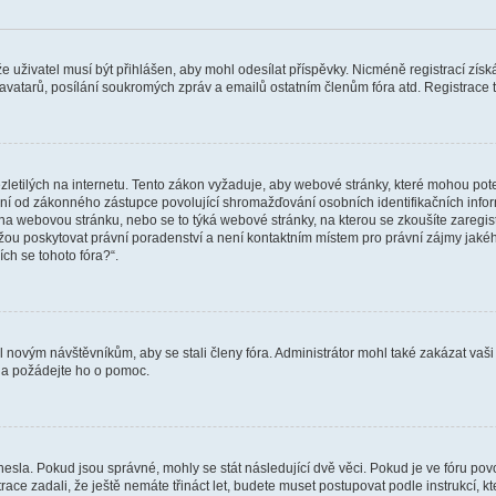
 že uživatel musí být přihlášen, aby mohl odesílat příspěvky. Nicméně registrací zís
 avatarů, posílání soukromých zpráv a emailů ostatním členům fóra atd. Registrace t
etilých na internetu. Tento zákon vyžaduje, aby webové stránky, které mohou pot
ní od zákonného zástupce povolující shromažďování osobních identifikačních informac
vat na webovou stránku, nebo se to týká webové stránky, na kterou se zkoušíte zareg
ůžou poskytovat právní poradenství a není kontaktním místem pro právní zájmy ja
ích se tohoto fóra?“.
il novým návštěvníkům, aby se stali členy fóra. Administrátor mohl také zakázat va
a a požádejte ho o pomoc.
hesla. Pokud jsou správné, mohly se stát následující dvě věci. Pokud je ve fóru 
ace zadali, že ještě nemáte třináct let, budete muset postupovat podle instrukcí, kt