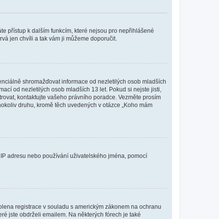
káte přístup k dalším funkcím, které nejsou pro nepřihlášené
rvá jen chvíli a tak vám ji můžeme doporučit.
enciálně shromažďovat informace od nezletilých osob mladších
í od nezletilých osob mladších 13 let. Pokud si nejste jisti,
istrovat, kontaktujte vašeho právního poradce. Vezměte prosím
kéhokoliv druhu, kromě těch uvedených v otázce „Koho mám
ši IP adresu nebo používání uživatelského jména, pomocí
povolena registrace v souladu s americkým zákonem na ochranu
eré jste obdrželi emailem. Na některých fórech je také