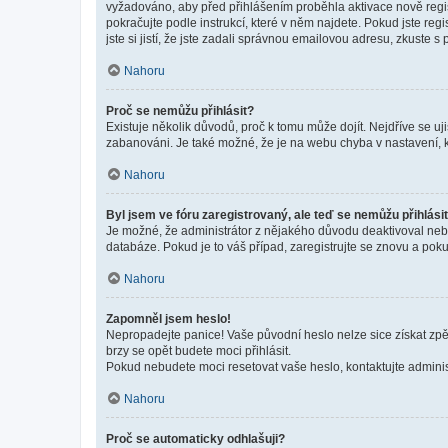
vyžadováno, aby před přihlášením proběhla aktivace nově regis
pokračujte podle instrukcí, které v něm najdete. Pokud jste re
jste si jistí, že jste zadali správnou emailovou adresu, zkuste 
Nahoru
Proč se nemůžu přihlásit?
Existuje několik důvodů, proč k tomu může dojít. Nejdříve se ujis
zabanováni. Je také možné, že je na webu chyba v nastavení, k
Nahoru
Byl jsem ve fóru zaregistrovaný, ale teď se nemůžu přihlásit
Je možné, že administrátor z nějakého důvodu deaktivoval nebo 
databáze. Pokud je to váš případ, zaregistrujte se znovu a pokus
Nahoru
Zapomněl jsem heslo!
Nepropadejte panice! Vaše původní heslo nelze sice získat zpě
brzy se opět budete moci přihlásit.
Pokud nebudete moci resetovat vaše heslo, kontaktujte administ
Nahoru
Proč se automaticky odhlašuji?