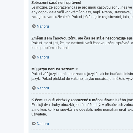
Zobrazení časů není správné!
Je možné, že zobrazený čas je pro jinou časovou zónu, než ve k
aby odpovídala vaší konkrétní oblasti, např. Praha, Bratislav
zaregistrovaní uživatelé. Pokud ještě nejste registrováni, toto je
Nahoru
Změnil jsem časovou zónu, ale čas se stále nezobrazuje sp
Pokud jste si jisti, že jste nastavili vaši časovou zónu správn
tento problém odstranit.
Nahoru
Můj jazyk není na seznamu!
Pokud váš jazyk není na seznamu jazyků, tak ho buď administrát
jazyk. Pokud překlad do vašeho jazyku neexistuje, můžete vytv
Nahoru
K čemu slouží obrázky zobrazené u mého uživatelského jm
Existují dva druhy obrázků, které můžou být v příspěvcích zobr
a indikují, kolik příspěvků jste odeslali, nebo pomáhají určit 
uživatele.
Nahoru