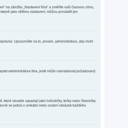
nel“ na záložku „Nastavení fóra“ a změňte vaši časovou zónu,
stejně jako většinu nastavení, můžou provádět jen
nesprávný. Upozorněte na to, prosím, administrátora, aby mohl
ptat administrátora fóra, jestli může nainstalovat požadovaný
í, které obvykle vypadají jako hvězdičky, tečky nebo čtverečky
 a obecně se jedná o unikátní nebo osobní obrázek každého