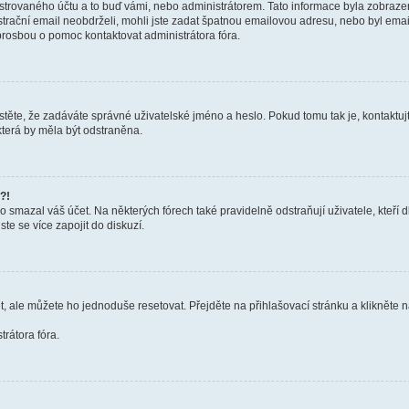
trovaného účtu a to buď vámi, nebo administrátorem. Tato informace byla zobrazena
gistrační email neobdrželi, mohli jste zadat špatnou emailovou adresu, nebo byl em
s prosbou o pomoc kontaktovat administrátora fóra.
těte, že zadáváte správné uživatelské jméno a heslo. Pokud tomu tak je, kontaktujte a
terá by měla být odstraněna.
?!
smazal váš účet. Na některých fórech také pravidelně odstraňují uživatele, kteří d
te se více zapojit do diskuzí.
t, ale můžete ho jednoduše resetovat. Přejděte na přihlašovací stránku a klikněte
rátora fóra.