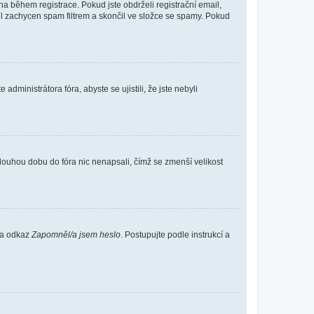
 během registrace. Pokud jste obdrželi registrační email,
ail zachycen spam filtrem a skončil ve složce se spamy. Pokud
dministrátora fóra, abyste se ujistili, že jste nebyli
louhou dobu do fóra nic nenapsali, čímž se zmenší velikost
 na odkaz
Zapomněl/a jsem heslo
. Postupujte podle instrukcí a