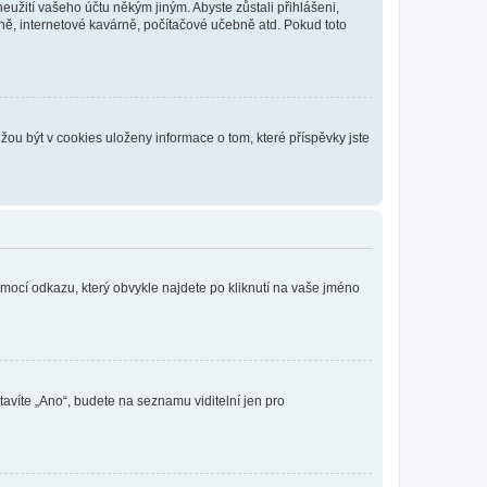
eužití vašeho účtu někým jiným. Abyste zůstali přihlášeni,
vně, internetové kavárně, počítačové učebně atd. Pokud toto
ou být v cookies uloženy informace o tom, které příspěvky jste
omocí odkazu, který obvykle najdete po kliknutí na vaše jméno
tavíte „Ano“, budete na seznamu viditelní jen pro