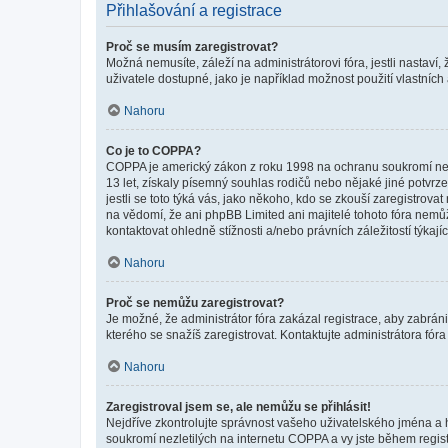
Přihlašování a registrace
Proč se musím zaregistrovat?
Možná nemusíte, záleží na administrátorovi fóra, jestli nastaví,
uživatele dostupné, jako je například možnost použití vlastních
Nahoru
Co je to COPPA?
COPPA je americký zákon z roku 1998 na ochranu soukromí nezl
13 let, získaly písemný souhlas rodičů nebo nějaké jiné potvrze
jestli se toto týká vás, jako někoho, kdo se zkouší zaregistro
na vědomí, že ani phpBB Limited ani majitelé tohoto fóra nem
kontaktovat ohledně stížnosti a/nebo právních záležitostí týkajíc
Nahoru
Proč se nemůžu zaregistrovat?
Je možné, že administrátor fóra zakázal registrace, aby zabrán
kterého se snažíš zaregistrovat. Kontaktujte administrátora fór
Nahoru
Zaregistroval jsem se, ale nemůžu se přihlásit!
Nejdříve zkontrolujte správnost vašeho uživatelského jména a 
soukromí nezletilých na internetu COPPA a vy jste během registr