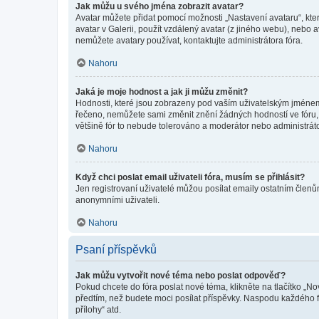
Jak můžu u svého jména zobrazit avatar?
Avatar můžete přidat pomocí možnosti „Nastavení avataru“, kter
avatar v Galerii, použít vzdálený avatar (z jiného webu), nebo a
nemůžete avatary používat, kontaktujte administrátora fóra.
Nahoru
Jaká je moje hodnost a jak ji můžu změnit?
Hodnosti, které jsou zobrazeny pod vaším uživatelským jménem, i
řečeno, nemůžete sami změnit znění žádných hodností ve fóru, 
většině fór to nebude tolerováno a moderátor nebo administrát
Nahoru
Když chci poslat email uživateli fóra, musím se přihlásit?
Jen registrovaní uživatelé můžou posílat emaily ostatním členům
anonymními uživateli.
Nahoru
Psaní příspěvků
Jak můžu vytvořit nové téma nebo poslat odpověď?
Pokud chcete do fóra poslat nové téma, klikněte na tlačítko „No
předtím, než budete moci posílat příspěvky. Naspodu každého fó
přílohy“ atd.