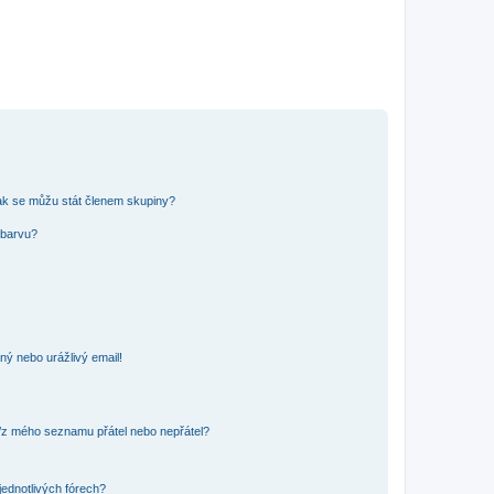
ak se můžu stát členem skupiny?
 barvu?
ný nebo urážlivý email!
o/z mého seznamu přátel nebo nepřátel?
jednotlivých fórech?